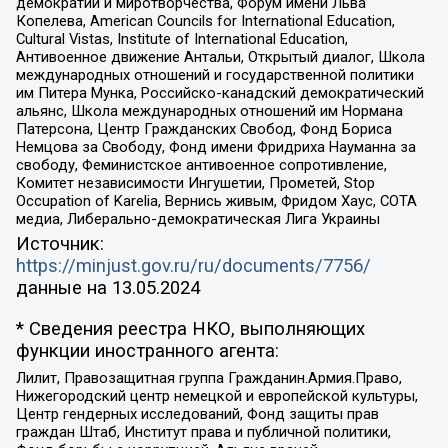
демократии и миротворчества, Форум имени Льва
Копелева, American Councils for International Education,
Cultural Vistas, Institute of International Education,
Антивоенное движение Антальи, Открытый диалог, Школа
международных отношений и государственной политики
им Питера Мунка, Российско-канадский демократический
альянс, Школа международных отношений им Нормана
Патерсона, Центр Гражданских Свобод, Фонд Бориса
Немцова за Свободу, Фонд имени Фридриха Науманна за
свободу, Феминистское антивоенное сопротивление,
Комитет независимости Ингушетии, Прометей, Stop
Occupation of Karelia, Вернись живым, Фридом Хаус, СОТА
медиа, Либерально-демократическая Лига Украины
Источник:
https://minjust.gov.ru/ru/documents/7756/
данные на
13.05.2024
* Сведения реестра НКО, выполняющих
функции иностранного агента:
Лилит, Правозащитная группа Гражданин.Армия.Право,
Нижегородский центр немецкой и европейской культуры,
Центр гендерных исследований, Фонд защиты прав
граждан Штаб, Институт права и публичной политики,