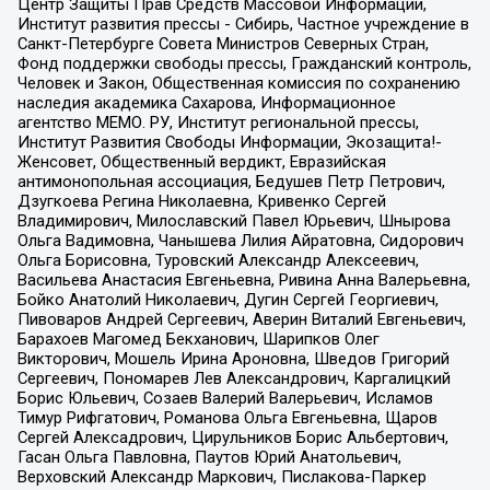
Центр Защиты Прав Средств Массовой Информации,
Институт развития прессы - Сибирь, Частное учреждение в
Санкт-Петербурге Совета Министров Северных Стран,
Фонд поддержки свободы прессы, Гражданский контроль,
Человек и Закон, Общественная комиссия по сохранению
наследия академика Сахарова, Информационное
агентство МЕМО. РУ, Институт региональной прессы,
Институт Развития Свободы Информации, Экозащита!-
Женсовет, Общественный вердикт, Евразийская
антимонопольная ассоциация, Бедушев Петр Петрович,
Дзугкоева Регина Николаевна, Кривенко Сергей
Владимирович, Милославский Павел Юрьевич, Шнырова
Ольга Вадимовна, Чанышева Лилия Айратовна, Сидорович
Ольга Борисовна, Туровский Александр Алексеевич,
Васильева Анастасия Евгеньевна, Ривина Анна Валерьевна,
Бойко Анатолий Николаевич, Дугин Сергей Георгиевич,
Пивоваров Андрей Сергеевич, Аверин Виталий Евгеньевич,
Барахоев Магомед Бекханович, Шарипков Олег
Викторович, Мошель Ирина Ароновна, Шведов Григорий
Сергеевич, Пономарев Лев Александрович, Каргалицкий
Борис Юльевич, Созаев Валерий Валерьевич, Исламов
Тимур Рифгатович, Романова Ольга Евгеньевна, Щаров
Сергей Алексадрович, Цирульников Борис Альбертович,
Гасан Ольга Павловна, Паутов Юрий Анатольевич,
Верховский Александр Маркович, Пислакова-Паркер