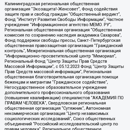
Калининградская региональная общественная организация "Экозащита!-Женсовет", Фонд содействия защите прав и свобод граждан "Общественный вердикт", Фонд "Институт Развития Свободы Информации", Частное учреждение "Информационное агентство МЕМО. РУ", Региональная общественная организация "Общественная комиссия по сохранению наследия академика Сахарова", Фонд поддержки свободы прессы, Санкт-Петербургская общественная правозащитная организация "Гражданский контроль", Межрегиональная общественная организация "Информационно-просветительский центр "Мемориал", Региональный Фонд "Центр Защиты Прав Средств Массовой Информации", с 05.12.2023 Фонд "Центр Защиты Прав Средств массовой информации", Региональная общественная благотворительная организация помощи беженцам и мигрантам "Гражданское содействие", Негосударственное образовательное учреждение дополнительного профессионального образования (повышение квалификации) специалистов "АКАДЕМИЯ ПО ПРАВАМ ЧЕЛОВЕКА", Свердловская региональная общественная организация "Сутяжник", Автономная некоммерческая организация "Центр независимых социологических исследований", Союз общественных объединений "Российский исследовательский центр по правам человека", Региональное общественное учреждение научно-информационный центр "МЕМОРИАЛ", Некоммерческая организация "Фонд защиты гласности", Автономная некоммерческая организация "Институт прав человека", Городская общественная организация "Екатеринбургское общество "МЕМОРИАЛ", Городская общественная организация "Рязанское историко-просветительское и правозащитное общество "Мемориал" (Рязанский Мемориал), Челябинский региональный орган общественной самодеятельности – женское общественное объединение "Женщины Евразии", Челябинский региональный орган общественной самодеятельности "Уральская правозащитная группа", Фонд содействия защите здоровья и социальной справедливости имени Андрея Рылькова, Автономная Некоммерческая Организация "Аналитический Центр Юрия Левады", Автономная некоммерческая организация социальной поддержки населения "Проект Апрель", Региональная общественная организация помощи женщинам и детям, находящимся в кризисной ситуации "Информационно-методический центр "Анна", Фонд содействия развитию массовых коммуникаций и правовому просвещению "Так-так-Так", Фонд содействия устойчивому развитию "Серебряная тайга", Свердловский региональный общественный фонд социальных проектов "Новое время", "Idel.Реалии", Кавказ.Реалии, Крым.Реалии, Телеканал Настоящее Время, Татаро-башкирская служба Радио Свобода (Azatliq Radiosi), Радио Свободная Европа/Радио Свобода (PCE/PC), "Сибирь.Реалии", "Фактограф", Благотворительный фонд помощи осужденным и их семьям, Автономная некоммерческая организация "Институт глобализации и социальных движений", Фонд "В защиту прав заключенных", Частное учреждение "Центр поддержки и содействия развитию средств массовой информации", Пензенский региональный общественный благотворительный фонд "Гражданский союз", "Север.Реалии", Некоммерческая организация Фонд "Правовая инициатива", Общество с ограниченной ответственностью "Радио Свободная Европа/Радио Свобода", Чешское информационное агентство "MEDIUM-ORIENT", Красноярская региональная общественная организация "Мы против СПИДа", Камалягин Денис Николаевич, Маркелов Сергей Евгеньевич, Пономарев Лев Александрович, Савицкая Людмила Алексеевна, Автономная некоммерческая организация "Центр по работе с проблемой насилия "НАСИЛИЮ.НЕТ", Межрегиональный профессиональный союз работников здравоохранения "Альянс врачей", Юридическое лицо, зарегистрированное в Латвийской Республике, SIA "Medusa Project" (регистрационный номер 40103797863, дата регистрации 10.06.2014), Некоммерческая организация "Фонд по борьбе с коррупцией", Автономная некоммерческая организация "Институт права и публичной политики", Баданин Роман Сергеевич, Гликин Максим Александрович, Железнова Мария Михайловна, Лукьянова Юлия Сергеевна, Маетная Елизавета Витальевна, Маняхин Петр Борисович, Чуракова Ольга Владимировна, Ярош Юлия Петровна, Юридическое лицо "The Insider SIA", зарегистрированное в Риге, Латвийская Республика (дата регистрации 26.06.2015), являющееся администратором доменного имени интернет-издания "The Insider SIA", https://theins.ru, Постернак Алексей Евгеньевич, Рубин Михаил Аркадьевич, Анин Роман Александрович, Юридическое лицо Istories fonds, зарегистрированное в Латвийской Республике (регистрационный номер 50008295751, дата регистрации 24.02.2020), Великовский Дмитрий Александрович, Долинина Ирина Николаевна, Мароховская Алеся Алексеевна, Шлейнов Роман Юрьевич, Шмагун Олеся Валентиновна, Общество с ограниченной ответственностью "Альтаир 2021", Общество с ограниченной ответственностью "Вега 2021", Общество с ограниченной ответственностью "Главный редактор 2021", Общество с ограниченной ответственностью "Ромашки монолит", Важенков Артем Валерьевич, Ивановская областная общественная организация "Центр гендерных исследований", Гурман Юрий Альбертович, Медиапроект "ОВД-Инфо", Егоров Владимир Владимирович, Жилинский Владимир Александрович, Общество с ограниченной ответственностью "ЗП", Иванова София Юрьевна, Карезина Инна Павловна, Кильтау Екатерина Викторовна, Петров Алексей Викторович, Пискунов Сергей Евгеньевич, Смирнов Сергей Сергеевич, Тихонов Михаил Сергеевич, Общество с ограниченной ответственностью "ЖУРНАЛИСТ-ИНОСТРАННЫЙ АГЕНТ", Арапова Галина Юрьевна, Вольтская Татьяна Анатольевна, Американская компания "Mason G.E.S. Anonymous Foundation" (США), являющаяся владельцем интернет-издания https://mnews.world/, Компания "Stichting Bellingcat", зарегистрированная в Нидерландах (дата регистрации 11.07.2018), Захаров Андрей Вячеславович, Клепиковская Екатерина Дмитриевна, Общество с ограниченной ответственностью "МЕМО", Перл Роман Александрович, Симонов Евгений Алексеевич, Соловьева Елена Анатольевна, Сотников Даниил Владимирович, Сурначева Елизавета Дмитриевна, Автономная некоммерческая организация по защите прав человека и информированию населения "Якутия – Наше Мнение", Общество с ограниченной ответственностью "Москоу диджитал медиа", с 26.01.2023 Общество с ограниченной ответственностью "Чайка Белые сады", Ветошкина Валерия Валерьевна, Заговора Максим Александрович, Межрегиональное общественное движение "Российская ЛГБТ - сеть", Оленичев Максим Владимирович, Павлов Иван Юрьевич, Скворцова Елена Сергеевна, Общество с ограниченной ответственностью "Как бы инагент", Кочетков Игорь Викторович, Общество с ограниченной ответственностью "Честные выборы", Еланчик Олег Александрович, Общество с ограниченной ответственностью "Нобелевский призыв", Гималова Регина Эмилевна, Григорьев Андрей Валерьевич, Григорьева Алина Александровна, Ассоциация по содействию защите прав призывников, альтернативнослужащих и военнослужащих "Правозащитная группа "Гражданин.Армия.Право", Хисамова Регина Фаритовна, Автономная некоммерческая организация по реализации социально-правовых программ "Лилит", Дальневосточное общественное движение "Маяк", Санкт-Петербургская ЛГБТ-инициативная группа "Выход", Инициативная группа ЛГБТ+ "Реверс", Алексеев Андрей Викторович, Бекбулатова Таисия Львовна, Беляев Иван Михайлович, Владыкина Елена Сергеевна, Гельман Марат Александрович, Никульшина Вероника Юрьевна, Толоконникова Надежда Андреевна, Шендерович Виктор Анатольевич, Общество с ограниченной ответственностью "Данное сообщение", Общество с ограниченной ответственностью Издательский дом "Новая глава", Айнбиндер Александра Александровна, Московский комьюнити-центр для ЛГБТ+инициатив, Благотворительный фонд развития филантропии, Deutsche Welle (Германия, Kurt-Schumacher-Strasse 3, 53113 Bonn), Борзунова Мария Михайловна, Воробьев Виктор Викторович, Голубева Анна Львовна, Константинова Алла Михайловна, Малкова Ирина Владимировна, Мурадов Мурад Абдулгалимович, Осетинская Елизавета Николаевна, Понасенков Евгений Николаевич, Ганапольский Матвей Юрьевич, Киселев Евгений Алексеевич, Борухович Ирина Григорьевна, Дремин Иван Тимофеевич, Дубровский Дмитрий Викторович, Красноярская региональная общественная организация поддержки и развития альтернативных образовательных технологий и межкультурных коммуникаций "ИНТЕРРА", Маяковская Екатерина Алексеевна, Фейгин Марк Захарович, Филимонов Андрей Викторович, Дзугкоева Регина Николаевна, Доброхотов Роман Александрович, Дудь Юрий Александрович, Елкин Сергей Владимирович, Кругликов Кирилл Игоревич, Сабунаева Мария Леонидовна, Семенов Алексей Владимирович, Шаинян Карен Багратович, Шульман Екатерина Михайловна, Асафьев Артур Валерьевич, Вахштайн Виктор Семенович, Венедиктов Алексей Алексеевич, Лушникова Екатерина Евгеньевна, Волков Леонид Михайлович, Невзоров Александр Глебович, Пархоменко Сергей Борисович, Сироткин Ярослав Николаевич, Кара-Мурза Владимир Владимирович, Баранова Наталья Владимировна, Гозман Леонид Яковлевич, Кагарлицкий Борис Юльевич, Климарев Михаил Валерьевич, Милов Владимир Станиславович, Автономная некоммерческая организация Краснодарский центр современного искусства "Типография", Моргенштерн Алишер Тагирович, Соболь Любовь Эдуардовна, Общество с ограниченной ответственностью "ЛИЗА НОРМ", Каспаров Гарри Кимович, Ходорковский Михаил Борисович, Общество с ограниченной ответственностью "Апрельские тезисы", Данилович Ирина Брониславовна, Кашин Олег Владимирович, Петров Николай Владимирович, Пивоваров Алексей Владимирович, Соколов Михаил Владимирович, Цветкова Юлия Владимировна, Чичваркин Евгений Александрович, Комитет против пыток/Команда против пыток, Общество с ограниченной ответственностью "Первый научный", Общество с ограниченной ответственностью "Вертолет и ко", Белоцерковская Вероника Борисовна, Кац Максим Евгеньевич, Лазарева Татьяна Юрьевна, Шаведдинов Руслан Табризович, Яшин Илья Валерьевич, Общество с ограниченной ответственностью "Иноагент ААВ", Алешковский Дмитрий Петрович, Альбац Евгения Марковна, Быков Дмитрий Львович, Галямина Юлия Евгеньевна, Лойко Сергей Леонидович, Мартынов Кирилл Константинович, Медведев Сергей Александрович, Крашенинников Федор Геннадиевич, Гордеева Катерина Вл