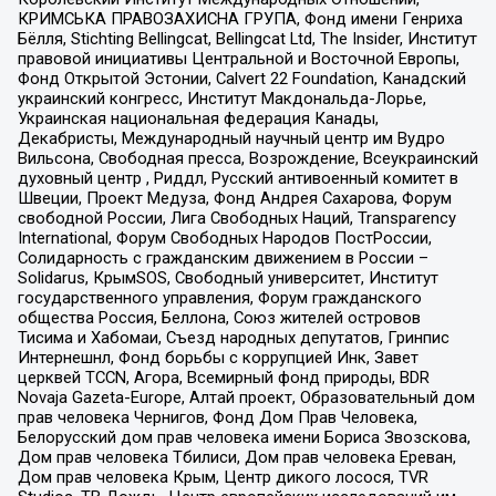
КРИМСЬКА ПРАВОЗАХИСНА ГРУПА, Фонд имени Генриха
Бёлля, Stichting Bellingcat, Bellingcat Ltd, The Insider, Институт
правовой инициативы Центральной и Восточной Европы,
Фонд Открытой Эстонии, Calvert 22 Foundation, Канадский
украинский конгресс, Институт Макдональда-Лорье,
Украинская национальная федерация Канады,
Декабристы, Международный научный центр им Вудро
Вильсона, Свободная пресса, Возрождение, Всеукраинский
духовный центр , Риддл, Русский антивоенный комитет в
Швеции, Проект Медуза, Фонд Андрея Сахарова, Форум
свободной России, Лига Свободных Наций, Transparеncy
International, Форум Свободных Народов ПостРоссии,
Солидарность с гражданским движением в России –
Solidarus, КрымSOS, Свободный университет, Институт
государственного управления, Форум гражданского
общества Россия, Беллона, Союз жителей островов
Тисима и Хабомаи, Съезд народных депутатов, Гринпис
Интернешнл, Фонд борьбы с коррупцией Инк, Завет
церквей TCCN, Агора, Всемирный фонд природы, BDR
Novaja Gazeta-Europe, Алтай проект, Образовательный дом
прав человека Чернигов, Фонд Дом Прав Человека,
Белорусский дом прав человека имени Бориса Звозскова,
Дом прав человека Тбилиси, Дом прав человека Ереван,
Дом прав человека Крым, Центр дикого лосося, TVR