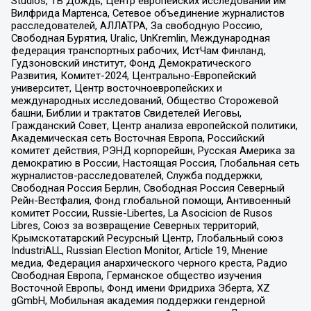
Studios, ТВ Дождь, Центр европейских исследований им
Вилфрида Мартенса, Сетевое объединение журналистов
расследователей, АЛЛАТРА, За свободную Россию,
Свободная Бурятия, Uralic, UnKremlin, Международная
федерация транспортных рабочих, ИстЧам Финланд,
Гудзоновский институт, Фонд Демократического
Развития, Комитет-2024, Центрально-Европейский
университет, Центр восточноевропейских и
международных исследований, Общество Сторожевой
башни, Библии и трактатов Свидетелей Иеговы,
Гражданский Совет, Центр анализа европейской политики,
Академическая сеть Восточная Европа, Российский
комитет действия, РЭНД корпорейшн, Русская Америка за
демократию в России, Настоящая Россия, Глобальная сеть
журналистов-расследователей, Служба поддержки,
Свободная Россия Берлин, Свободная Россия Северный
Рейн-Вестфалия, Фонд глобальной помощи, Антивоенный
комитет России, Russie-Libertes, La Asocicion de Rusos
Libres, Союз за возвращение Северных территорий,
Крымскотатарский Ресурсный Центр, Глобальный союз
IndustriALL, Russian Election Monitor, Article 19, Мнение
медиа, Федерация анархического черного креста, Радио
Свободная Европа, Германское общество изучения
Восточной Европы, Фонд имени Фридриха Эберта, XZ
gGmbH, Мобильная академия поддержки гендерной