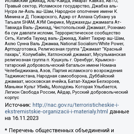
Исламский джихад, Аль-Каида, Имарат Кавказ, АБТО,
Правый сектор, Исламское государство, Джабха аль-
Нусра ли-Ахль аш-Шам, Народное ополчение имени К.
Минина и Д. Пожарского, Аджр от Аллаха Субхану уа
Тагьаля SHAM, АУМ Синрике, Муджахеды джамаата Ат-
Тавхида Валь-Джихад, Чистопольский Джамаат, Рохнамо
ба суи давлати исломи, Террористическое сообщество
Сеть, Катиба Таухид валь-Джихад, Хайят Тахрир аш-Шам,
Ахлю Сунна Валь Джамаа, National Socialism/White Power,
Артподготовка, Религиозная группа “Джамаат “Красный
пахарь”, Колумбайн, Хатлонский джамаат, Мусульманская
религиозная группа п. Кушкуль г. Оренбург, Крымско-
татарский добровольческий батальон имени Номана
Челебиджихана, Азов, Партия исламского возрождения
Таджикистана, Народная самооборона, Дуббайский
джамаат, московская ячейка, Батал-Хаджи Белхороев,
Маньяки Культ Убийц, Молодёжь Которая Улыбается,
Легион Свобода России, Айдар, Русский добровольческий
корпус
Источник:
http://nac.gov.ru/terroristicheskie-i-
ekstremistskie-organizacii-i-materialy.html
данные
на
16.11.2023
* Перечень общественных объединений и