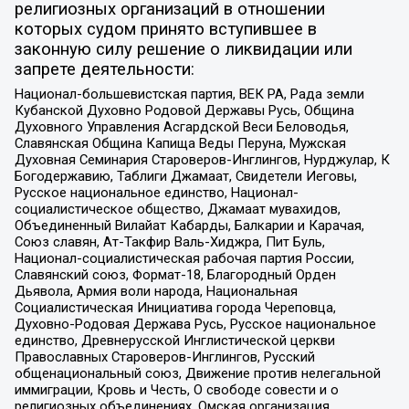
религиозных организаций в отношении
которых судом принято вступившее в
законную силу решение о ликвидации или
запрете деятельности:
Национал-большевистская партия, ВЕК РА, Рада земли
Кубанской Духовно Родовой Державы Русь, Община
Духовного Управления Асгардской Веси Беловодья,
Славянская Община Капища Веды Перуна, Мужская
Духовная Семинария Староверов-Инглингов, Нурджулар, К
Богодержавию, Таблиги Джамаат, Свидетели Иеговы,
Русское национальное единство, Национал-
социалистическое общество, Джамаат мувахидов,
Объединенный Вилайат Кабарды, Балкарии и Карачая,
Союз славян, Ат-Такфир Валь-Хиджра, Пит Буль,
Национал-социалистическая рабочая партия России,
Славянский союз, Формат-18, Благородный Орден
Дьявола, Армия воли народа, Национальная
Социалистическая Инициатива города Череповца,
Духовно-Родовая Держава Русь, Русское национальное
единство, Древнерусской Инглистической церкви
Православных Староверов-Инглингов, Русский
общенациональный союз, Движение против нелегальной
иммиграции, Кровь и Честь, О свободе совести и о
религиозных объединениях, Омская организация