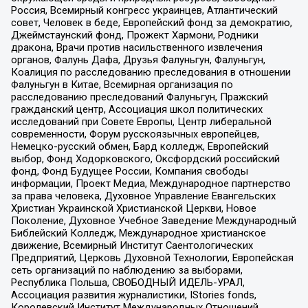
Россия, Всемирный конгресс украинцев, Атлантический
совет, Человек в беде, Европейский фонд за демократию,
Джеймстаунский фонд, Прожект Хармони, Родники
дракона, Врачи против насильственного извлечения
органов, Фалунь Дафа, Друзья Фалуньгун, Фалуньгун,
Коалиция по расследованию преследования в отношении
Фалуньгун в Китае, Всемирная организация по
расследованию преследований Фалуньгун, Пражский
гражданский центр, Ассоциация школ политических
исследований при Совете Европы, Центр либеральной
современности, Форум русскоязычных европейцев,
Немецко-русский обмен, Бард колледж, Европейский
выбор, Фонд Ходорковского, Оксфордский российский
фонд, Фонд Будущее России, Компания свободы
информации, Проект Медиа, Международное партнерство
за права человека, Духовное Управление Евангельских
Христиан Украинской Христианской Церкви, Новое
Поколение, Духовное Учебное Заведение Международный
Библейский Колледж, Международное христианское
движение, Всемирный Институт Саентологических
Предприятий, Церковь Духовной Технологии, Европейская
сеть организаций по наблюдению за выборами,
Республика Польша, СВОБОДНЫЙ ИДЕЛЬ-УРАЛ,
Ассоциация развития журналистики, IStories fonds,
Королевский Институт Международных Отношений,