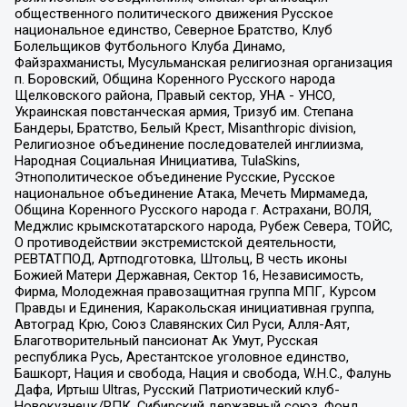
общественного политического движения Русское
национальное единство, Северное Братство, Клуб
Болельщиков Футбольного Клуба Динамо,
Файзрахманисты, Мусульманская религиозная организация
п. Боровский, Община Коренного Русского народа
Щелковского района, Правый сектор, УНА - УНСО,
Украинская повстанческая армия, Тризуб им. Степана
Бандеры, Братство, Белый Крест, Misanthropic division,
Религиозное объединение последователей инглиизма,
Народная Социальная Инициатива, TulaSkins,
Этнополитическое объединение Русские, Русское
национальное объединение Атака, Мечеть Мирмамеда,
Община Коренного Русского народа г. Астрахани, ВОЛЯ,
Меджлис крымскотатарского народа, Рубеж Севера, ТОЙС,
О противодействии экстремистской деятельности,
РЕВТАТПОД, Артподготовка, Штольц, В честь иконы
Божией Матери Державная, Сектор 16, Независимость,
Фирма, Молодежная правозащитная группа МПГ, Курсом
Правды и Единения, Каракольская инициативная группа,
Автоград Крю, Союз Славянских Сил Руси, Алля-Аят,
Благотворительный пансионат Ак Умут, Русская
республика Русь, Арестантское уголовное единство,
Башкорт, Нация и свобода, Нация и свобода, W.H.С., Фалунь
Дафа, Иртыш Ultras, Русский Патриотический клуб-
Новокузнецк/РПК, Сибирский державный союз, Фонд