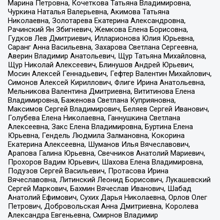
Марина Петровна, Кочеткова Татьяна Владимировна,
Чуркина Наталья Валерьевна, Акимова Татьяна
Николаевна, Золотарева Екатерина Александровна,
Рачинский Ян Збигневич, Жемкова Елена Борисовна,
Гудков Лев Дмитриевич, Илларионова Юлия Юрьевна,
Саранг Анна Васильевна, Захарова Светлана Сергеевна,
Аверин Владимир Анатольевич, Щур Татьяна Михайловна,
Щур Николай Алексеевич, Блинушов Андрей Юрьевич,
Мосин Алексей Геннадьевич, Гефтер Валентин Михайлович,
Симонов Алексей Кириллович, Флиге Ирина Анатольевна,
Мельникова Валентина Дмитриевна, Вититинова Елена
Владимировна, Баженова Светлана Куприяновна,
Максимов Сергей Владимирович, Беляев Сергей Иванович,
Голубева Елена Николаевна, Ганнушкина Светлана
Алексеевна, Закс Елена Владимировна, Буртина Елена
Юрьевна, Гендель Людмила Залмановна, Кокорина
Екатерина Алексеевна, Шуманов Илья Вячеславович,
Арапова Галина Юрьевна, Свечников Анатолий Мариевич,
Прохоров Вадим Юрьевич, Шахова Елена Владимировна,
Подузов Сергей Васильевич, Протасова Ирина
Вячеславовна, Литинский Леонид Борисович, Лукашевский
Сергей Маркович, Бахмин Вячеслав Иванович, Шабад
Анатолий Ефимович, Сухих Дарья Николаевна, Орлов Олег
Петрович, Добровольская Анна Дмитриевна, Королева
Александра Евгеньевна, Смирнов Владимир