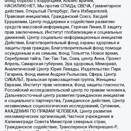
Фонд борьбы с коррупцией, Альянс врачей,
НАСИЛИЮ.НЕТ, Мы против СПИДа, СВЕЧА, Гуманитарное
действие, Открытый Петербург, Лига Избирателей,
Правовая инициатива, Гражданский Союз, Хасдей
Ерушалаим, Центр поддержки и содействия развитию
средств массовой информации, Горячая Линия, В защиту
прав заключенных, Институт глобализации и социальных
движений, Центр социально-информационных инициатив
Действие, Благотворительный фонд охраны здоровья и
защиты прав граждан, Благотворительный фонд помощи
осужденным и их семьям, Фонд Тольятти, Новое время,
Серебряная тайга, Так-Так-Так, Сова, центр Анна, Проект
Апрель, Самарская губерния, Эра здоровья, Мемориал,
Аналитический Центр Юрия Левады, Издательство Парк
Гагарина, Фонд имени Андрея Рылькова, Сфера, Центр
СИБАЛЬТ, Уральская правозащитная группа, Женщины
Евразии, Институт прав человека, Фонд защиты гласности,
Российский исследовательский центр по правам человека,
Дальневосточный центр развития гражданских инициатив
и социального партнерства, Гражданское действие, Центр
независимых социологических исследований, Сутяжник,
АКАДЕМИЯ ПО ПРАВАМ ЧЕЛОВЕКА, Центр развития
некоммерческих организаций, Частное учреждение в
Калининграде Совета Министров северных стран,
Гражданское содействие, Трансперенси Интернешнл-Р,