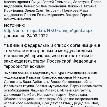
Александрович, Вицин Сергей Ефимович, Золотухин Борис
Андреевич, Левинсон Лев Семенович, Локшина Татьяна
Иосифовна, Орлов Олег Петрович, Полякова Мара
Федоровна, Резник Генри Маркович, Захаров Герман
Константинович
Источник:
http://unro.minjust.ru/NKOForeignAgent.aspx
данные на
24.03.2022
* Единый федеральный список организаций, в
том числе иностранных и международных
организаций, признанных в соответствии с
законодательством Российской Федерации
террористическими:
Высший военный Маджлисуль Шура Объединенных сил
моджахедов Кавказа, Конгресс народов Ичкерии и
Дагестана, База, Асбат аль-Ансар, Священная война,
Исламская группа, Братья-мусульмане, Партия исламского
освобождения, Лашкар-И-Тайба, Исламская группа,
Движение Талибан, Исламская партия Туркестана,
Общество социальных реформ, Общество возрождения
исламского наследия, Дом двух святых, Джунд аш-Шам,