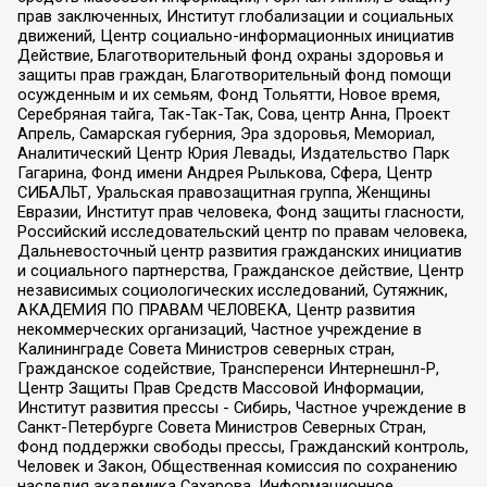
прав заключенных, Институт глобализации и социальных
движений, Центр социально-информационных инициатив
Действие, Благотворительный фонд охраны здоровья и
защиты прав граждан, Благотворительный фонд помощи
осужденным и их семьям, Фонд Тольятти, Новое время,
Серебряная тайга, Так-Так-Так, Сова, центр Анна, Проект
Апрель, Самарская губерния, Эра здоровья, Мемориал,
Аналитический Центр Юрия Левады, Издательство Парк
Гагарина, Фонд имени Андрея Рылькова, Сфера, Центр
СИБАЛЬТ, Уральская правозащитная группа, Женщины
Евразии, Институт прав человека, Фонд защиты гласности,
Российский исследовательский центр по правам человека,
Дальневосточный центр развития гражданских инициатив
и социального партнерства, Гражданское действие, Центр
независимых социологических исследований, Сутяжник,
АКАДЕМИЯ ПО ПРАВАМ ЧЕЛОВЕКА, Центр развития
некоммерческих организаций, Частное учреждение в
Калининграде Совета Министров северных стран,
Гражданское содействие, Трансперенси Интернешнл-Р,
Центр Защиты Прав Средств Массовой Информации,
Институт развития прессы - Сибирь, Частное учреждение в
Санкт-Петербурге Совета Министров Северных Стран,
Фонд поддержки свободы прессы, Гражданский контроль,
Человек и Закон, Общественная комиссия по сохранению
наследия академика Сахарова, Информационное