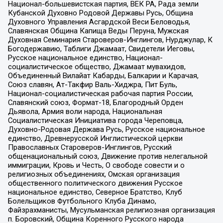
Национал-большевистская партия, ВЕК РА, Рада земли
Кубанской Духовно Родовой Державы Русь, Община
Духовного Управления Асгардской Веси Беловодья,
Славянская Община Капища Веды Перуна, Мужская
Духовная Семинария Староверов-Инглингов, Нурджулар, К
Богодержавию, Таблиги Джамаат, Свидетели Иеговы,
Русское национальное единство, Национал-
социалистическое общество, Джамаат мувахидов,
Объединенный Вилайат Кабарды, Балкарии и Карачая,
Союз славян, Ат-Такфир Валь-Хиджра, Пит Буль,
Национал-социалистическая рабочая партия России,
Славянский союз, Формат-18, Благородный Орден
Дьявола, Армия воли народа, Национальная
Социалистическая Инициатива города Череповца,
Духовно-Родовая Держава Русь, Русское национальное
единство, Древнерусской Инглистической церкви
Православных Староверов-Инглингов, Русский
общенациональный союз, Движение против нелегальной
иммиграции, Кровь и Честь, О свободе совести и о
религиозных объединениях, Омская организация
общественного политического движения Русское
национальное единство, Северное Братство, Клуб
Болельщиков Футбольного Клуба Динамо,
Файзрахманисты, Мусульманская религиозная организация
п. Боровский, Община Коренного Русского народа