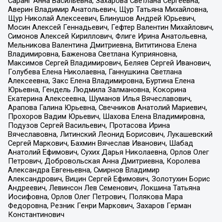
Саранг Анна Васильевна, Захарова Светлана Сергеевна,
Аверин Владимир Анатольевич, Щур Татьяна Михайловна,
Щур Николай Алексеевич, Блинушов Андрей Юрьевич,
Мосин Алексей Геннадьевич, Гефтер Валентин Михайлович,
Симонов Алексей Кириллович, Флиге Ирина Анатольевна,
Мельникова Валентина Дмитриевна, Вититинова Елена
Владимировна, Баженова Светлана Куприяновна,
Максимов Сергей Владимирович, Беляев Сергей Иванович,
Голубева Елена Николаевна, Ганнушкина Светлана
Алексеевна, Закс Елена Владимировна, Буртина Елена
Юрьевна, Гендель Людмила Залмановна, Кокорина
Екатерина Алексеевна, Шуманов Илья Вячеславович,
Арапова Галина Юрьевна, Свечников Анатолий Мариевич,
Прохоров Вадим Юрьевич, Шахова Елена Владимировна,
Подузов Сергей Васильевич, Протасова Ирина
Вячеславовна, Литинский Леонид Борисович, Лукашевский
Сергей Маркович, Бахмин Вячеслав Иванович, Шабад
Анатолий Ефимович, Сухих Дарья Николаевна, Орлов Олег
Петрович, Добровольская Анна Дмитриевна, Королева
Александра Евгеньевна, Смирнов Владимир
Александрович, Вицин Сергей Ефимович, Золотухин Борис
Андреевич, Левинсон Лев Семенович, Локшина Татьяна
Иосифовна, Орлов Олег Петрович, Полякова Мара
Федоровна, Резник Генри Маркович, Захаров Герман
Константинович