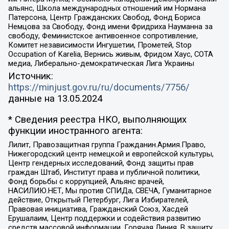
альянс, Школа международных отношений им Нормана
Патерсона, Центр Гражданских Свобод, Фонд Бориса
Немцова за Свободу, Фонд имени Фридриха Науманна за
свободу, Феминистское антивоенное сопротивление,
Комитет независимости Ингушетии, Прометей, Stop
Occupation of Karelia, Вернись живым, Фридом Хаус, СОТА
медиа, Либерально-демократическая Лига Украины
Источник:
https://minjust.gov.ru/ru/documents/7756/
данные на
13.05.2024
* Сведения реестра НКО, выполняющих
функции иностранного агента:
Лилит, Правозащитная группа Гражданин.Армия.Право,
Нижегородский центр немецкой и европейской культуры,
Центр гендерных исследований, Фонд защиты прав
граждан Штаб, Институт права и публичной политики,
Фонд борьбы с коррупцией, Альянс врачей,
НАСИЛИЮ.НЕТ, Мы против СПИДа, СВЕЧА, Гуманитарное
действие, Открытый Петербург, Лига Избирателей,
Правовая инициатива, Гражданский Союз, Хасдей
Ерушалаим, Центр поддержки и содействия развитию
средств массовой информации, Горячая Линия, В защиту