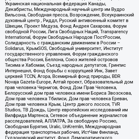
Украинская национальная федерация Канады,
Декабристы, Международный научный центр им Вудро
Вильсона, Свободная пресса, Возрождение, Всеукраинский
духовный центр , Риддл, Русский антивоенный комитет в
Швеции, Проект Медуза, Фонд Андрея Сахарова, Форум
свободной России, Лига Свободных Наций, Transparеncy
International, Форум Свободных Народов ПостРоссии,
Солидарность с гражданским движением в России –
Solidarus, КрымSOS, Свободный университет, Институт
государственного управления, Форум гражданского
общества Россия, Беллона, Союз жителей островов
Тисима и Хабомаи, Съезд народных депутатов, Гринпис
Интернешнл, Фонд борьбы с коррупцией Инк, Завет
церквей TCCN, Агора, Всемирный фонд природы, BDR
Novaja Gazeta-Europe, Алтай проект, Образовательный дом
прав человека Чернигов, Фонд Дом Прав Человека,
Белорусский дом прав человека имени Бориса Звозскова,
Дом прав человека Тбилиси, Дом прав человека Ереван,
Дом прав человека Крым, Центр дикого лосося, TVR
Studios, ТВ Дождь, Центр европейских исследований им
Вилфрида Мартенса, Сетевое объединение журналистов
расследователей, АЛЛАТРА, За свободную Россию,
Свободная Бурятия, Uralic, UnKremlin, Международная
федерация транспортных рабочих, ИстЧам Финланд,
Гудзоновский институт, Фонд Демократического