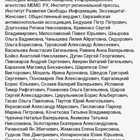
агентство МЕМО. РУ, Институт региональной прессы,
Институт Развития Свободы Информации, Экозащита!-
Женсовет, Общественный вердикт, Евразийская
антимонопольная ассоциация, Бедушев Петр Петрович,
Дзугкоева Регина Николаевна, Кривенко Сергей
Владимирович, Милославский Павел Юрьевич, Шнырова
Ольга Вадимовна, Чанышева Лилия Айратовна, Сидорович
Ольга Борисовна, Туровский Александр Алексеевич,
Васильева Анастасия Евгеньевна, Ривина Анна Валерьевна,
Бойко Анатолий Николаевич, Дугин Сергей Георгиевич,
Пивоваров Андрей Сергеевич, Аверин Виталий Евгеньевич,
Барахоев Магомед Бекханович, Шарипков Олег
Викторович, Мошель Ирина Ароновна, Шведов Григорий
Сергеевич, Пономарев Лев Александрович, Каргалицкий
Борис Юльевич, Созаев Валерий Валерьевич, Исламов
Тимур Рифгатович, Романова Ольга Евгеньевна, Щаров
Сергей Алексадрович, Цирульников Борис Альбертович,
Гасан Ольга Павловна, Паутов Юрий Анатольевич,
Верховский Александр Маркович, Пислакова-Паркер
Марина Петровна, Кочеткова Татьяна Владимировна,
Чуркина Наталья Валерьевна, Акимова Татьяна
Николаевна, Золотарева Екатерина Александровна,
Рачинский Ян Збигневич, Жемкова Елена Борисовна,
Гудков Лев Дмитриевич, Илларионова Юлия Юрьевна,