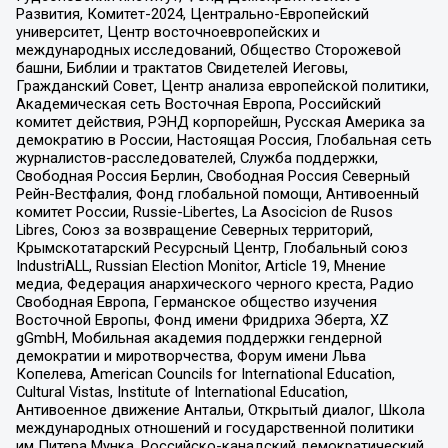
Развития, Комитет-2024, Центрально-Европейский
университет, Центр восточноевропейских и
международных исследований, Общество Сторожевой
башни, Библии и трактатов Свидетелей Иеговы,
Гражданский Совет, Центр анализа европейской политики,
Академическая сеть Восточная Европа, Российский
комитет действия, РЭНД корпорейшн, Русская Америка за
демократию в России, Настоящая Россия, Глобальная сеть
журналистов-расследователей, Служба поддержки,
Свободная Россия Берлин, Свободная Россия Северный
Рейн-Вестфалия, Фонд глобальной помощи, Антивоенный
комитет России, Russie-Libertes, La Asocicion de Rusos
Libres, Союз за возвращение Северных территорий,
Крымскотатарский Ресурсный Центр, Глобальный союз
IndustriALL, Russian Election Monitor, Article 19, Мнение
медиа, Федерация анархического черного креста, Радио
Свободная Европа, Германское общество изучения
Восточной Европы, Фонд имени Фридриха Эберта, XZ
gGmbH, Мобильная академия поддержки гендерной
демократии и миротворчества, Форум имени Льва
Копелева, American Councils for International Education,
Cultural Vistas, Institute of International Education,
Антивоенное движение Антальи, Открытый диалог, Школа
международных отношений и государственной политики
им Питера Мунка, Российско-канадский демократический