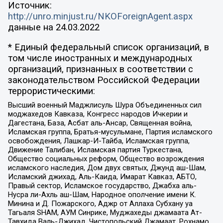
Источник:
http://unro.minjust.ru/NKOForeignAgent.aspx
данные на
24.03.2022
* Единый федеральный список организаций, в
том числе иностранных и международных
организаций, признанных в соответствии с
законодательством Российской Федерации
террористическими:
Высший военный Маджлисуль Шура Объединенных сил
моджахедов Кавказа, Конгресс народов Ичкерии и
Дагестана, База, Асбат аль-Ансар, Священная война,
Исламская группа, Братья-мусульмане, Партия исламского
освобождения, Лашкар-И-Тайба, Исламская группа,
Движение Талибан, Исламская партия Туркестана,
Общество социальных реформ, Общество возрождения
исламского наследия, Дом двух святых, Джунд аш-Шам,
Исламский джихад, Аль-Каида, Имарат Кавказ, АБТО,
Правый сектор, Исламское государство, Джабха аль-
Нусра ли-Ахль аш-Шам, Народное ополчение имени К.
Минина и Д. Пожарского, Аджр от Аллаха Субхану уа
Тагьаля SHAM, АУМ Синрике, Муджахеды джамаата Ат-
Тавхида Валь-Джихад, Чистопольский Джамаат, Рохнамо