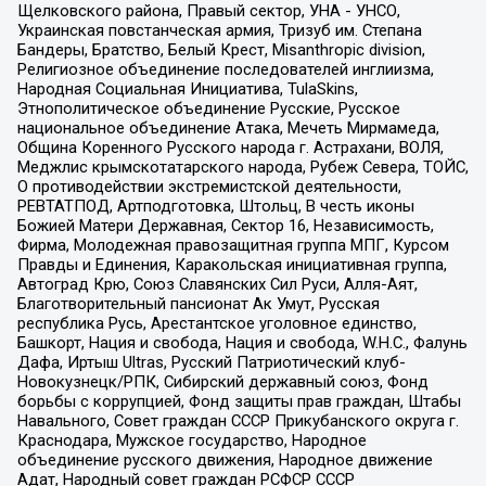
Щелковского района, Правый сектор, УНА - УНСО,
Украинская повстанческая армия, Тризуб им. Степана
Бандеры, Братство, Белый Крест, Misanthropic division,
Религиозное объединение последователей инглиизма,
Народная Социальная Инициатива, TulaSkins,
Этнополитическое объединение Русские, Русское
национальное объединение Атака, Мечеть Мирмамеда,
Община Коренного Русского народа г. Астрахани, ВОЛЯ,
Меджлис крымскотатарского народа, Рубеж Севера, ТОЙС,
О противодействии экстремистской деятельности,
РЕВТАТПОД, Артподготовка, Штольц, В честь иконы
Божией Матери Державная, Сектор 16, Независимость,
Фирма, Молодежная правозащитная группа МПГ, Курсом
Правды и Единения, Каракольская инициативная группа,
Автоград Крю, Союз Славянских Сил Руси, Алля-Аят,
Благотворительный пансионат Ак Умут, Русская
республика Русь, Арестантское уголовное единство,
Башкорт, Нация и свобода, Нация и свобода, W.H.С., Фалунь
Дафа, Иртыш Ultras, Русский Патриотический клуб-
Новокузнецк/РПК, Сибирский державный союз, Фонд
борьбы с коррупцией, Фонд защиты прав граждан, Штабы
Навального, Совет граждан СССР Прикубанского округа г.
Краснодара, Мужское государство, Народное
объединение русского движения, Народное движение
Адат, Народный совет граждан РСФСР СССР