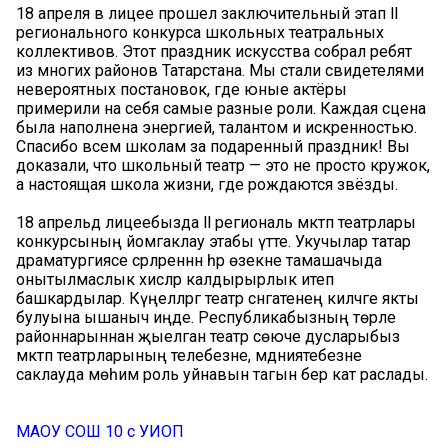
18 апреля в лицее прошел заключительный этап ll
регионального конкурса школьных театральных
коллективов. Этот праздник искусства собрал ребят
из многих районов Татарстана. Мы стали свидетелями
невероятных постановок, где юные актёры
примерили на себя самые разные роли. Каждая сцена
была наполнена энергией, талантом и искренностью.
Спасибо всем школам за подаренный праздник! Вы
доказали, что школьный театр — это не просто кружок,
а настоящая школа жизни, где рождаются звёзды.
18 апрельдә лицеебызда ll региональ мәктәп театрлары
конкурсының йомгаклау этабы үтте. Укучылар татар
драматургиясе әсәрләреннән һәр өзекне тамашачыда
онытылмаслык хисләр калдырырлык итеп
башкардылар. Күңелләргә театр сәнгатенең киләчәге якты
булуына ышаныч иңде. Республикабызның төрле
районнарыннан җыелган театр сөюче дусларыбыз
мәктәп театрларының телебезне, мәдәниятебезне
саклауда мөһим роль уйнавын тагын бер кат раслады.
МАОУ СОШ 10 с УИОП