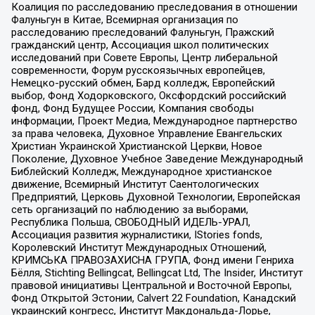
Коалиция по расследованию преследования в отношении
Фалуньгун в Китае, Всемирная организация по
расследованию преследований Фалуньгун, Пражский
гражданский центр, Ассоциация школ политических
исследований при Совете Европы, Центр либеральной
современности, Форум русскоязычных европейцев,
Немецко-русский обмен, Бард колледж, Европейский
выбор, Фонд Ходорковского, Оксфордский российский
фонд, Фонд Будущее России, Компания свободы
информации, Проект Медиа, Международное партнерство
за права человека, Духовное Управление Евангельских
Христиан Украинской Христианской Церкви, Новое
Поколение, Духовное Учебное Заведение Международный
Библейский Колледж, Международное христианское
движение, Всемирный Институт Саентологических
Предприятий, Церковь Духовной Технологии, Европейская
сеть организаций по наблюдению за выборами,
Республика Польша, СВОБОДНЫЙ ИДЕЛЬ-УРАЛ,
Ассоциация развития журналистики, IStories fonds,
Королевский Институт Международных Отношений,
КРИМСЬКА ПРАВОЗАХИСНА ГРУПА, Фонд имени Генриха
Бёлля, Stichting Bellingcat, Bellingcat Ltd, The Insider, Институт
правовой инициативы Центральной и Восточной Европы,
Фонд Открытой Эстонии, Calvert 22 Foundation, Канадский
украинский конгресс, Институт Макдональда-Лорье,