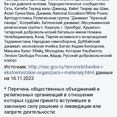
ба суи давлати исломи, Террористическое сообщество
Сеть, Катиба Таухид валь-Джихад, Хайят Тахрир аш-Шам,
Ахлю Сунна Валь Джамаа, National Socialism/White Power,
Артподготовка, Религиозная группа “Джамаат “Красный
пахарь”, Колумбайн, Хатлонский джамаат, Мусульманская
религиозная группа п. Кушкуль г. Оренбург, Крымско-
татарский добровольческий батальон имени Номана
Челебиджихана, Азов, Партия исламского возрождения
Таджикистана, Народная самооборона, Дуббайский
джамаат, московская ячейка, Батал-Хаджи Белхороев,
Маньяки Культ Убийц, Молодёжь Которая Улыбается,
Легион Свобода России, Айдар, Русский добровольческий
корпус
Источник:
http://nac.gov.ru/terroristicheskie-i-
ekstremistskie-organizacii-i-materialy.html
данные
на
16.11.2023
* Перечень общественных объединений и
религиозных организаций в отношении
которых судом принято вступившее в
законную силу решение о ликвидации или
запрете деятельности: