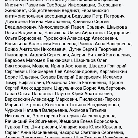
Институт Развития Свободы Информации, Экозащита!-
Женсовет, Общественный вердикт, Евразийская
антимонопольная ассоциация, Бедушев Петр Петрович,
Дзугкоева Регина Николаевна, Кривенко Сергей
Владимирович, Милославский Павел Юрьевич, Шнырова
Ольга Вадимовна, Чанышева Лилия Айратовна, Сидорович
Ольга Борисовна, Туровский Александр Алексеевич,
Васильева Анастасия Евгеньевна, Ривина Анна Валерьевна,
Бойко Анатолий Николаевич, Дугин Сергей Георгиевич,
Пивоваров Андрей Сергеевич, Аверин Виталий Евгеньевич,
Барахоев Магомед Бекханович, Шарипков Олег
Викторович, Мошель Ирина Ароновна, Шведов Григорий
Сергеевич, Пономарев Лев Александрович, Каргалицкий
Борис Юльевич, Созаев Валерий Валерьевич, Исламов
Тимур Рифгатович, Романова Ольга Евгеньевна, Щаров
Сергей Алексадрович, Цирульников Борис Альбертович,
Гасан Ольга Павловна, Паутов Юрий Анатольевич,
Верховский Александр Маркович, Пислакова-Паркер
Марина Петровна, Кочеткова Татьяна Владимировна,
Чуркина Наталья Валерьевна, Акимова Татьяна
Николаевна, Золотарева Екатерина Александровна,
Рачинский Ян Збигневич, Жемкова Елена Борисовна,
Гудков Лев Дмитриевич, Илларионова Юлия Юрьевна,
Саранг Анна Васильевна, Захарова Светлана Сергеевна,