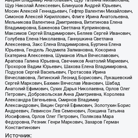
Аверин Владимир Анатольевич, Щур Татьяна Михайловна,
Щур Николай Алексеевич, Блинушов Андрей Юрьевич,
Мосин Алексей Геннадьевич, Гефтер Валентин Михайлович,
Симонов Алексей Кириллович, Флиге Ирина Анатольевна,
Мельникова Валентина Дмитриевна, Вититинова Елена
Владимировна, Баженова Светлана Куприяновна,
Максимов Сергей Владимирович, Беляев Сергей Иванович,
Голубева Елена Николаевна, Ганнушкина Светлана
Алексеевна, Закс Елена Владимировна, Буртина Елена
Юрьевна, Гендель Людмила Залмановна, Кокорина
Екатерина Алексеевна, Шуманов Илья Вячеславович,
Арапова Галина Юрьевна, Свечников Анатолий Мариевич,
Прохоров Вадим Юрьевич, Шахова Елена Владимировна,
Подузов Сергей Васильевич, Протасова Ирина
Вячеславовна, Литинский Леонид Борисович, Лукашевский
Сергей Маркович, Бахмин Вячеслав Иванович, Шабад
Анатолий Ефимович, Сухих Дарья Николаевна, Орлов Олег
Петрович, Добровольская Анна Дмитриевна, Королева
Александра Евгеньевна, Смирнов Владимир
Александрович, Вицин Сергей Ефимович, Золотухин Борис
Андреевич, Левинсон Лев Семенович, Локшина Татьяна
Иосифовна, Орлов Олег Петрович, Полякова Мара
Федоровна, Резник Генри Маркович, Захаров Герман
Константинович
Источник: