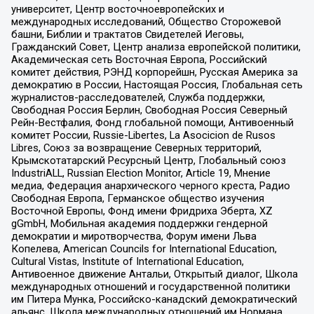
университет, Центр восточноевропейских и
международных исследований, Общество Сторожевой
башни, Библии и трактатов Свидетелей Иеговы,
Гражданский Совет, Центр анализа европейской политики,
Академическая сеть Восточная Европа, Российский
комитет действия, РЭНД корпорейшн, Русская Америка за
демократию в России, Настоящая Россия, Глобальная сеть
журналистов-расследователей, Служба поддержки,
Свободная Россия Берлин, Свободная Россия Северный
Рейн-Вестфалия, Фонд глобальной помощи, Антивоенный
комитет России, Russie-Libertes, La Asocicion de Rusos
Libres, Союз за возвращение Северных территорий,
Крымскотатарский Ресурсный Центр, Глобальный союз
IndustriALL, Russian Election Monitor, Article 19, Мнение
медиа, Федерация анархического черного креста, Радио
Свободная Европа, Германское общество изучения
Восточной Европы, Фонд имени Фридриха Эберта, XZ
gGmbH, Мобильная академия поддержки гендерной
демократии и миротворчества, Форум имени Льва
Копелева, American Councils for International Education,
Cultural Vistas, Institute of International Education,
Антивоенное движение Антальи, Открытый диалог, Школа
международных отношений и государственной политики
им Питера Мунка, Российско-канадский демократический
альянс, Школа международных отношений им Нормана