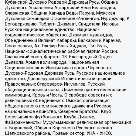
Кубанской Духовно Родовой Державы Русь, Община
Духовного Управления Асгардской Веси Беловодья,
Славянская Община Капища Веды Перуна, Мужская
Духовная Семинария Староверов-Инглингов, Нурджулар, К
Богодержавию, Таблиги Джамаат, Свидетели Иеговы,
Русское национальное единство, Национал-
социалистическое общество, Джамаат мувахидов,
Объединенный Вилайат Кабарды, Балкарии и Карачая,
Союз славян, Ат-Такфир Валь-Хиджра, Пит Буль,
Национал-социалистическая рабочая партия России,
Славянский союз, Формат-18, Благородный Орден
Дьявола, Армия воли народа, Национальная
Социалистическая Инициатива города Череповца,
Духовно-Родовая Держава Русь, Русское национальное
единство, Древнерусской Инглистической церкви
Православных Староверов-Инглингов, Русский
общенациональный союз, Движение против нелегальной
иммиграции, Кровь и Честь, О свободе совести и о
религиозных объединениях, Омская организация
общественного политического движения Русское
национальное единство, Северное Братство, Клуб
Болельщиков Футбольного Клуба Динамо,
Файзрахманисты, Мусульманская религиозная организация
п. Боровский, Община Коренного Русского народа
Щелковского района, Правый сектор, УНА - УНСО,