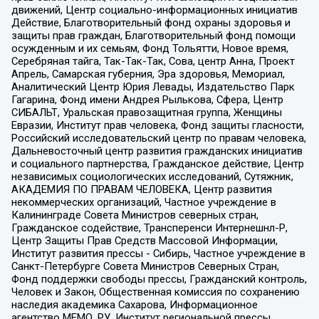
движений, Центр социально-информационных инициатив
Действие, Благотворительный фонд охраны здоровья и
защиты прав граждан, Благотворительный фонд помощи
осужденным и их семьям, Фонд Тольятти, Новое время,
Серебряная тайга, Так-Так-Так, Сова, центр Анна, Проект
Апрель, Самарская губерния, Эра здоровья, Мемориал,
Аналитический Центр Юрия Левады, Издательство Парк
Гагарина, Фонд имени Андрея Рылькова, Сфера, Центр
СИБАЛЬТ, Уральская правозащитная группа, Женщины
Евразии, Институт прав человека, Фонд защиты гласности,
Российский исследовательский центр по правам человека,
Дальневосточный центр развития гражданских инициатив
и социального партнерства, Гражданское действие, Центр
независимых социологических исследований, Сутяжник,
АКАДЕМИЯ ПО ПРАВАМ ЧЕЛОВЕКА, Центр развития
некоммерческих организаций, Частное учреждение в
Калининграде Совета Министров северных стран,
Гражданское содействие, Трансперенси Интернешнл-Р,
Центр Защиты Прав Средств Массовой Информации,
Институт развития прессы - Сибирь, Частное учреждение в
Санкт-Петербурге Совета Министров Северных Стран,
Фонд поддержки свободы прессы, Гражданский контроль,
Человек и Закон, Общественная комиссия по сохранению
наследия академика Сахарова, Информационное
агентство МЕМО. РУ, Институт региональной прессы,