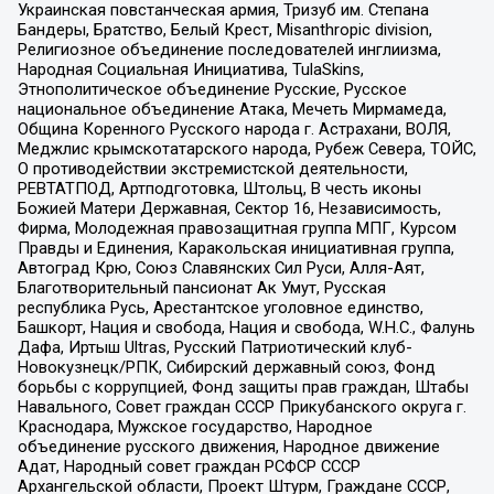
Украинская повстанческая армия, Тризуб им. Степана
Бандеры, Братство, Белый Крест, Misanthropic division,
Религиозное объединение последователей инглиизма,
Народная Социальная Инициатива, TulaSkins,
Этнополитическое объединение Русские, Русское
национальное объединение Атака, Мечеть Мирмамеда,
Община Коренного Русского народа г. Астрахани, ВОЛЯ,
Меджлис крымскотатарского народа, Рубеж Севера, ТОЙС,
О противодействии экстремистской деятельности,
РЕВТАТПОД, Артподготовка, Штольц, В честь иконы
Божией Матери Державная, Сектор 16, Независимость,
Фирма, Молодежная правозащитная группа МПГ, Курсом
Правды и Единения, Каракольская инициативная группа,
Автоград Крю, Союз Славянских Сил Руси, Алля-Аят,
Благотворительный пансионат Ак Умут, Русская
республика Русь, Арестантское уголовное единство,
Башкорт, Нация и свобода, Нация и свобода, W.H.С., Фалунь
Дафа, Иртыш Ultras, Русский Патриотический клуб-
Новокузнецк/РПК, Сибирский державный союз, Фонд
борьбы с коррупцией, Фонд защиты прав граждан, Штабы
Навального, Совет граждан СССР Прикубанского округа г.
Краснодара, Мужское государство, Народное
объединение русского движения, Народное движение
Адат, Народный совет граждан РСФСР СССР
Архангельской области, Проект Штурм, Граждане СССР,