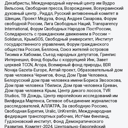
Декабристы, Международный научный центр им Вудро
Вильсона, Свободная пресса, Возрождение, Всеукраинский
духовный центр , Риддл, Русский антивоенный комитет в
Швеции, Проект Медуза, Фонд Андрея Сахарова, Форум
свободной России, Лига Свободных Наций, Transparеncy
International, Форум Свободных Народов ПостРоссии,
Солидарность с гражданским движением в России –
Solidarus, КрымSOS, Свободный университет, Институт
государственного управления, Форум гражданского
общества Россия, Беллона, Союз жителей островов
Тисима и Хабомаи, Съезд народных депутатов, Гринпис
Интернешнл, Фонд борьбы с коррупцией Инк, Завет
церквей TCCN, Агора, Всемирный фонд природы, BDR
Novaja Gazeta-Europe, Алтай проект, Образовательный дом
прав человека Чернигов, Фонд Дом Прав Человека,
Белорусский дом прав человека имени Бориса Звозскова,
Дом прав человека Тбилиси, Дом прав человека Ереван,
Дом прав человека Крым, Центр дикого лосося, TVR
Studios, ТВ Дождь, Центр европейских исследований им
Вилфрида Мартенса, Сетевое объединение журналистов
расследователей, АЛЛАТРА, За свободную Россию,
Свободная Бурятия, Uralic, UnKremlin, Международная
федерация транспортных рабочих, ИстЧам Финланд,
Гудзоновский институт, Фонд Демократического
Развития, Комитет-2024, Центрально-Европейский