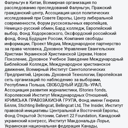
Фалуньгун в Китае, Всемирная организация по
расследованию преследований Фалуньгун, Пражский
гражданский центр, Ассоциация школ политических
исследований при Совете Европы, Центр либеральной
современности, Форум русскоязычных европейцев,
Немецко-русский обмен, Бард колледж, Европейский
выбор, Фонд Ходорковского, Оксфордский российский
фонд, Фонд Будущее России, Компания свободы
информации, Проект Медиа, Международное партнерство
за права человека, Духовное Управление Евангельских
Христиан Украинской Христианской Церкви, Новое
Поколение, Духовное Учебное Заведение Международный
Библейский Колледж, Международное христианское
движение, Всемирный Институт Саентологических
Предприятий, Церковь Духовной Технологии, Европейская
сеть организаций по наблюдению за выборами,
Республика Польша, СВОБОДНЫЙ ИДЕЛЬ-УРАЛ,
Ассоциация развития журналистики, IStories fonds,
Королевский Институт Международных Отношений,
КРИМСЬКА ПРАВОЗАХИСНА ГРУПА, Фонд имени Генриха
Бёлля, Stichting Bellingcat, Bellingcat Ltd, The Insider, Институт
правовой инициативы Центральной и Восточной Европы,
Фонд Открытой Эстонии, Calvert 22 Foundation, Канадский
украинский конгресс, Институт Макдональда-Лорье,
Украинская национальная федерация Канады,