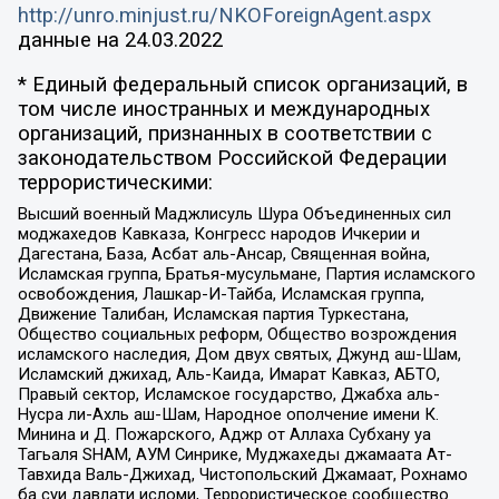
http://unro.minjust.ru/NKOForeignAgent.aspx
данные на
24.03.2022
* Единый федеральный список организаций, в
том числе иностранных и международных
организаций, признанных в соответствии с
законодательством Российской Федерации
террористическими:
Высший военный Маджлисуль Шура Объединенных сил
моджахедов Кавказа, Конгресс народов Ичкерии и
Дагестана, База, Асбат аль-Ансар, Священная война,
Исламская группа, Братья-мусульмане, Партия исламского
освобождения, Лашкар-И-Тайба, Исламская группа,
Движение Талибан, Исламская партия Туркестана,
Общество социальных реформ, Общество возрождения
исламского наследия, Дом двух святых, Джунд аш-Шам,
Исламский джихад, Аль-Каида, Имарат Кавказ, АБТО,
Правый сектор, Исламское государство, Джабха аль-
Нусра ли-Ахль аш-Шам, Народное ополчение имени К.
Минина и Д. Пожарского, Аджр от Аллаха Субхану уа
Тагьаля SHAM, АУМ Синрике, Муджахеды джамаата Ат-
Тавхида Валь-Джихад, Чистопольский Джамаат, Рохнамо
ба суи давлати исломи, Террористическое сообщество