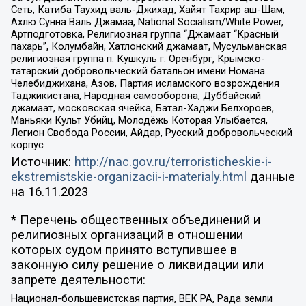
Сеть, Катиба Таухид валь-Джихад, Хайят Тахрир аш-Шам,
Ахлю Сунна Валь Джамаа, National Socialism/White Power,
Артподготовка, Религиозная группа “Джамаат “Красный
пахарь”, Колумбайн, Хатлонский джамаат, Мусульманская
религиозная группа п. Кушкуль г. Оренбург, Крымско-
татарский добровольческий батальон имени Номана
Челебиджихана, Азов, Партия исламского возрождения
Таджикистана, Народная самооборона, Дуббайский
джамаат, московская ячейка, Батал-Хаджи Белхороев,
Маньяки Культ Убийц, Молодёжь Которая Улыбается,
Легион Свобода России, Айдар, Русский добровольческий
корпус
Источник:
http://nac.gov.ru/terroristicheskie-i-
ekstremistskie-organizacii-i-materialy.html
данные
на
16.11.2023
* Перечень общественных объединений и
религиозных организаций в отношении
которых судом принято вступившее в
законную силу решение о ликвидации или
запрете деятельности:
Национал-большевистская партия, ВЕК РА, Рада земли