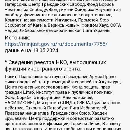
Патерсона, Центр Гражданских Свобод, Фонд Бориса
Немцова за Свободу, Фонд имени Фридриха Науманна за
свободу, Феминистское антивоенное сопротивление,
Комитет независимости Ингушетии, Прометей, Stop
Occupation of Karelia, Вернись живым, Фридом Хаус, СОТА
медиа, Либерально-демократическая Лига Украины
Источник:
https://minjust.gov.ru/ru/documents/7756/
данные на
13.05.2024
* Сведения реестра НКО, выполняющих
функции иностранного агента:
Лилит, Правозащитная группа Гражданин.Армия.Право,
Нижегородский центр немецкой и европейской культуры,
Центр гендерных исследований, Фонд защиты прав
граждан Штаб, Институт права и публичной политики,
Фонд борьбы с коррупцией, Альянс врачей,
НАСИЛИЮ.НЕТ, Мы против СПИДа, СВЕЧА, Гуманитарное
действие, Открытый Петербург, Лига Избирателей,
Правовая инициатива, Гражданский Союз, Хасдей
Ерушалаим, Центр поддержки и содействия развитию
средств массовой информации, Горячая Линия, В защиту
прав заключенных, Институт глобализации и социальных