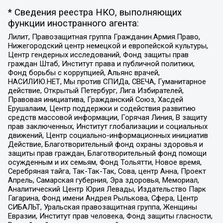
* Сведения реестра НКО, выполняющих
функции иностранного агента:
Лилит, Правозащитная группа Гражданин.Армия.Право,
Нижегородский центр немецкой и европейской культуры,
Центр гендерных исследований, Фонд защиты прав
граждан Штаб, Институт права и публичной политики,
Фонд борьбы с коррупцией, Альянс врачей,
НАСИЛИЮ.НЕТ, Мы против СПИДа, СВЕЧА, Гуманитарное
действие, Открытый Петербург, Лига Избирателей,
Правовая инициатива, Гражданский Союз, Хасдей
Ерушалаим, Центр поддержки и содействия развитию
средств массовой информации, Горячая Линия, В защиту
прав заключенных, Институт глобализации и социальных
движений, Центр социально-информационных инициатив
Действие, Благотворительный фонд охраны здоровья и
защиты прав граждан, Благотворительный фонд помощи
осужденным и их семьям, Фонд Тольятти, Новое время,
Серебряная тайга, Так-Так-Так, Сова, центр Анна, Проект
Апрель, Самарская губерния, Эра здоровья, Мемориал,
Аналитический Центр Юрия Левады, Издательство Парк
Гагарина, Фонд имени Андрея Рылькова, Сфера, Центр
СИБАЛЬТ, Уральская правозащитная группа, Женщины
Евразии, Институт прав человека, Фонд защиты гласности,