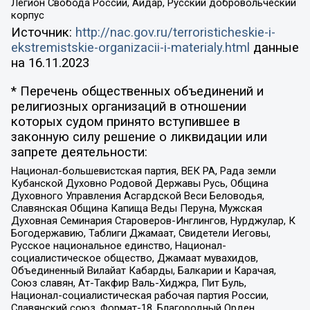
Легион Свобода России, Айдар, Русский добровольческий
корпус
Источник:
http://nac.gov.ru/terroristicheskie-i-
ekstremistskie-organizacii-i-materialy.html
данные
на
16.11.2023
* Перечень общественных объединений и
религиозных организаций в отношении
которых судом принято вступившее в
законную силу решение о ликвидации или
запрете деятельности:
Национал-большевистская партия, ВЕК РА, Рада земли
Кубанской Духовно Родовой Державы Русь, Община
Духовного Управления Асгардской Веси Беловодья,
Славянская Община Капища Веды Перуна, Мужская
Духовная Семинария Староверов-Инглингов, Нурджулар, К
Богодержавию, Таблиги Джамаат, Свидетели Иеговы,
Русское национальное единство, Национал-
социалистическое общество, Джамаат мувахидов,
Объединенный Вилайат Кабарды, Балкарии и Карачая,
Союз славян, Ат-Такфир Валь-Хиджра, Пит Буль,
Национал-социалистическая рабочая партия России,
Славянский союз, Формат-18, Благородный Орден