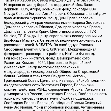
Тисима и Хабомаи, Съезд народных депутатов, Гринпис
Интернешнл, Фонд борьбы с коррупцией Инк, Завет
церквей TCCN, Агора, Всемирный фонд природы, BDR
Novaja Gazeta-Europe, Алтай проект, Образовательный дом
прав человека Чернигов, Фонд Дом Прав Человека,
Белорусский дом прав человека имени Бориса Звозскова,
Дом прав человека Тбилиси, Дом прав человека Ереван,
Дом прав человека Крым, Центр дикого лосося, TVR
Studios, ТВ Дождь, Центр европейских исследований им
Вилфрида Мартенса, Сетевое объединение журналистов
расследователей, АЛЛАТРА, За свободную Россию,
Свободная Бурятия, Uralic, UnKremlin, Международная
федерация транспортных рабочих, ИстЧам Финланд,
Гудзоновский институт, Фонд Демократического
Развития, Комитет-2024, Центрально-Европейский
университет, Центр восточноевропейских и
международных исследований, Общество Сторожевой
башни, Библии и трактатов Свидетелей Иеговы,
Гражданский Совет, Центр анализа европейской политики,
Академическая сеть Восточная Европа, Российский
комитет действия, РЭНД корпорейшн, Русская Америка за
демократию в России, Настоящая Россия, Глобальная сеть
журналистов-расследователей, Служба поддержки,
Свободная Россия Берлин, Свободная Россия Северный
Рейн-Вестфалия, Фонд глобальной помощи, Антивоенный