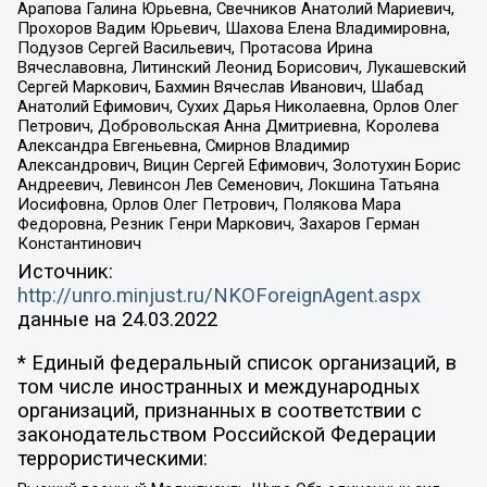
Арапова Галина Юрьевна, Свечников Анатолий Мариевич,
Прохоров Вадим Юрьевич, Шахова Елена Владимировна,
Подузов Сергей Васильевич, Протасова Ирина
Вячеславовна, Литинский Леонид Борисович, Лукашевский
Сергей Маркович, Бахмин Вячеслав Иванович, Шабад
Анатолий Ефимович, Сухих Дарья Николаевна, Орлов Олег
Петрович, Добровольская Анна Дмитриевна, Королева
Александра Евгеньевна, Смирнов Владимир
Александрович, Вицин Сергей Ефимович, Золотухин Борис
Андреевич, Левинсон Лев Семенович, Локшина Татьяна
Иосифовна, Орлов Олег Петрович, Полякова Мара
Федоровна, Резник Генри Маркович, Захаров Герман
Константинович
Источник:
http://unro.minjust.ru/NKOForeignAgent.aspx
данные на
24.03.2022
* Единый федеральный список организаций, в
том числе иностранных и международных
организаций, признанных в соответствии с
законодательством Российской Федерации
террористическими: