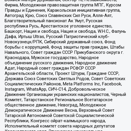
Фирма, Молодежная правозащитная группа МПГ, Курсом
Правды и Единения, Каракольская инициативная группа,
Автоград Крю, Союз Славянских Сил Руси, Алля-Аят,
Благотворительный пансионат Ак Умут, Русская
республика Русь, Арестантское уголовное единство,
Башкорт, Нация и свобода, Нация и свобода, W.H.С., Фалунь
Дафа, Иртыш Ultras, Русский Патриотический клуб-
Новокузнецк/РПК, Сибирский державный союз, Фонд
борьбы с коррупцией, Фонд защиты прав граждан, Штабы
Навального, Совет граждан СССР Прикубанского округа г.
Краснодара, Мужское государство, Народное
объединение русского движения, Народное движение
Адат, Народный совет граждан РСФСР СССР
Архангельской области, Проект Штурм, Граждане СССР,
Держава Союз Советских Светлых Родов, Совет Советских
Социалистических Районов, Meta Platforms Inc, Facebook,
Instagram, WhatsApp, СИЧ-С14, Добровольческое
Движение Организации украинских националистов, Черный
Комитет, Татарстанское Региональное Всетатарское
общественное движение, Невоград, Молодежное
Демократическое Движение Весна, Верховный Совет
Татарской Автономной Советской Социалистической
Республики, Конгресс ойрат-калмыцкого народа,
Исполнительный комитет совета народных депутатов