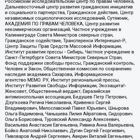
Российский исследовательский центр по правам человека,
Дальневосточный центр развития гражданских инициатив
и социального партнерства, Гражданское действие, Центр
независимых социологических исследований, Сутяжник,
АКАДЕМИЯ ПО ПРАВАМ ЧЕЛОВЕКА, Центр развития
некоммерческих организаций, Частное учреждение в
Калининграде Совета Министров северных стран,
Гражданское содействие, Трансперенси Интернешнл-Р,
Центр Защиты Прав Средств Массовой Информации,
Институт развития прессы - Сибирь, Частное учреждение в
Санкт-Петербурге Совета Министров Северных Стран,
Фонд поддержки свободы прессы, Гражданский контроль,
Человек и Закон, Общественная комиссия по сохранению
наследия академика Сахарова, Информационное
агентство МЕМО. РУ, Институт региональной прессы,
Институт Развития Свободы Информации, Экозащита!-
Женсовет, Общественный вердикт, Евразийская
антимонопольная ассоциация, Бедушев Петр Петрович,
Дзугкоева Регина Николаевна, Кривенко Сергей
Владимирович, Милославский Павел Юрьевич, Шнырова
Ольга Вадимовна, Чанышева Лилия Айратовна, Сидорович
Ольга Борисовна, Туровский Александр Алексеевич,
Васильева Анастасия Евгеньевна, Ривина Анна Валерьевна,
Бойко Анатолий Николаевич, Дугин Сергей Георгиевич,
Пивоваров Андрей Сергеевич, Аверин Виталий Евгеньевич,