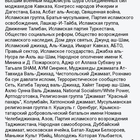
Высший военный Маджлисуль Шура Объединенных сил
моджахедов Кавказа, Конгресс народов Ичкерии и
Дагестана, База, Асбат аль-Ансар, Священная война,
Исламская группа, Братья-мусульмане, Партия исламского
освобождения, Лашкар-И-Тайба, Исламская группа,
Движение Талибан, Исламская партия Туркестана,
Общество социальных реформ, Общество возрождения
исламского наследия, Дом двух святых, Джунд аш-Шам,
Исламский джихад, Аль-Каида, Имарат Кавказ, АБТО,
Правый сектор, Исламское государство, Джабха аль-
Нусра ли-Ахль аш-Шам, Народное ополчение имени К.
Минина и Д. Пожарского, Аджр от Аллаха Субхану уа
Тагьаля SHAM, АУМ Синрике, Муджахеды джамаата Ат-
Тавхида Валь-Джихад, Чистопольский Джамаат, Рохнамо
ба суи давлати исломи, Террористическое сообщество
Сеть, Катиба Таухид валь-Джихад, Хайят Тахрир аш-Шам,
Ахлю Сунна Валь Джамаа, National Socialism/White Power,
Артподготовка, Религиозная группа “Джамаат “Красный
пахарь”, Колумбайн, Хатлонский джамаат, Мусульманская
религиозная группа п. Кушкуль г. Оренбург, Крымско-
татарский добровольческий батальон имени Номана
Челебиджихана, Азов, Партия исламского возрождения
Таджикистана, Народная самооборона, Дуббайский
джамаат, московская ячейка, Батал-Хаджи Белхороев,
Маньяки Культ Убийц, Молодёжь Которая Улыбается,