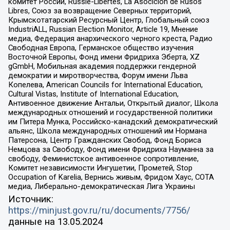
комитет России, Russie-Libertes, La Asocicion de Rusos
Libres, Союз за возвращение Северных территорий,
Крымскотатарский Ресурсный Центр, Глобальный союз
IndustriALL, Russian Election Monitor, Article 19, Мнение
медиа, Федерация анархического черного креста, Радио
Свободная Европа, Германское общество изучения
Восточной Европы, Фонд имени Фридриха Эберта, XZ
gGmbH, Мобильная академия поддержки гендерной
демократии и миротворчества, Форум имени Льва
Копелева, American Councils for International Education,
Cultural Vistas, Institute of International Education,
Антивоенное движение Антальи, Открытый диалог, Школа
международных отношений и государственной политики
им Питера Мунка, Российско-канадский демократический
альянс, Школа международных отношений им Нормана
Патерсона, Центр Гражданских Свобод, Фонд Бориса
Немцова за Свободу, Фонд имени Фридриха Науманна за
свободу, Феминистское антивоенное сопротивление,
Комитет независимости Ингушетии, Прометей, Stop
Occupation of Karelia, Вернись живым, Фридом Хаус, СОТА
медиа, Либерально-демократическая Лига Украины
Источник:
https://minjust.gov.ru/ru/documents/7756/
данные на
13.05.2024