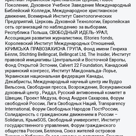
Поколение, Духовное Учебное Заведение Международный
Библейский Колледж, Международное христианское
движение, Всемирный Институт Саентологических
Предприятий, Церковь Духовной Технологии, Европейская
сеть организаций по наблюдению за выборами,
Республика Польша, СВОБОДНЫЙ ИДЕЛЬ-УРАЛ,
Ассоциация развития журналистики, IStories fonds,
Королевский Институт Международных Отношений,
КРИМСЬКА ПРАВОЗАХИСНА ГРУПА, Фонд имени Генриха
Бёлля, Stichting Bellingcat, Bellingcat Ltd, The Insider, Институт
правовой инициативы Центральной и Восточной Европы,
Фонд Открытой Эстонии, Calvert 22 Foundation, Канадский
украинский конгресс, Институт Макдональда-Лорье,
Украинская национальная федерация Канады,
Декабристы, Международный научный центр им Вудро
Вильсона, Свободная пресса, Возрождение, Всеукраинский
духовный центр , Риддл, Русский антивоенный комитет в
Швеции, Проект Медуза, Фонд Андрея Сахарова, Форум
свободной России, Лига Свободных Наций, Transparеncy
International, Форум Свободных Народов ПостРоссии,
Солидарность с гражданским движением в России –
Solidarus, КрымSOS, Свободный университет, Институт
государственного управления, Форум гражданского
общества Россия, Беллона, Союз жителей островов