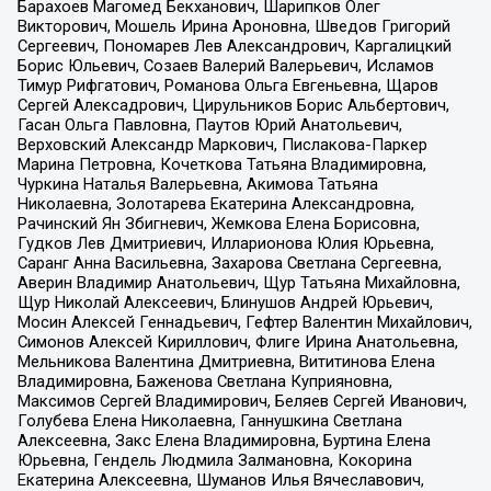
Барахоев Магомед Бекханович, Шарипков Олег
Викторович, Мошель Ирина Ароновна, Шведов Григорий
Сергеевич, Пономарев Лев Александрович, Каргалицкий
Борис Юльевич, Созаев Валерий Валерьевич, Исламов
Тимур Рифгатович, Романова Ольга Евгеньевна, Щаров
Сергей Алексадрович, Цирульников Борис Альбертович,
Гасан Ольга Павловна, Паутов Юрий Анатольевич,
Верховский Александр Маркович, Пислакова-Паркер
Марина Петровна, Кочеткова Татьяна Владимировна,
Чуркина Наталья Валерьевна, Акимова Татьяна
Николаевна, Золотарева Екатерина Александровна,
Рачинский Ян Збигневич, Жемкова Елена Борисовна,
Гудков Лев Дмитриевич, Илларионова Юлия Юрьевна,
Саранг Анна Васильевна, Захарова Светлана Сергеевна,
Аверин Владимир Анатольевич, Щур Татьяна Михайловна,
Щур Николай Алексеевич, Блинушов Андрей Юрьевич,
Мосин Алексей Геннадьевич, Гефтер Валентин Михайлович,
Симонов Алексей Кириллович, Флиге Ирина Анатольевна,
Мельникова Валентина Дмитриевна, Вититинова Елена
Владимировна, Баженова Светлана Куприяновна,
Максимов Сергей Владимирович, Беляев Сергей Иванович,
Голубева Елена Николаевна, Ганнушкина Светлана
Алексеевна, Закс Елена Владимировна, Буртина Елена
Юрьевна, Гендель Людмила Залмановна, Кокорина
Екатерина Алексеевна, Шуманов Илья Вячеславович,