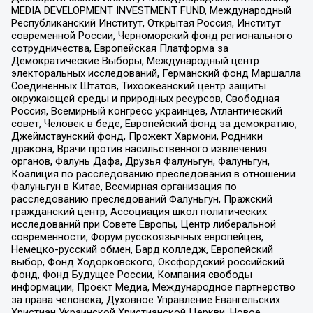
MEDIA DEVELOPMENT INVESTMENT FUND, Международный
Республиканский Институт, Открытая Россия, Институт
современной России, Черноморский фонд регионального
сотрудничества, Европейская Платформа за
Демократические Выборы, Международный центр
электоральных исследований, Германский фонд Маршалла
Соединенных Штатов, Тихоокеанский центр защиты
окружающей среды и природных ресурсов, Свободная
Россия, Всемирный конгресс украинцев, Атлантический
совет, Человек в беде, Европейский фонд за демократию,
Джеймстаунский фонд, Прожект Хармони, Родники
дракона, Врачи против насильственного извлечения
органов, Фалунь Дафа, Друзья Фалуньгун, Фалуньгун,
Коалиция по расследованию преследования в отношении
Фалуньгун в Китае, Всемирная организация по
расследованию преследований Фалуньгун, Пражский
гражданский центр, Ассоциация школ политических
исследований при Совете Европы, Центр либеральной
современности, Форум русскоязычных европейцев,
Немецко-русский обмен, Бард колледж, Европейский
выбор, Фонд Ходорковского, Оксфордский российский
фонд, Фонд Будущее России, Компания свободы
информации, Проект Медиа, Международное партнерство
за права человека, Духовное Управление Евангельских
Христиан Украинской Христианской Церкви, Новое