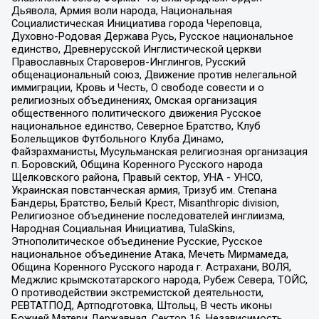
Дьявола, Армия воли народа, Национальная
Социалистическая Инициатива города Череповца,
Духовно-Родовая Держава Русь, Русское национальное
единство, Древнерусской Инглистической церкви
Православных Староверов-Инглингов, Русский
общенациональный союз, Движение против нелегальной
иммиграции, Кровь и Честь, О свободе совести и о
религиозных объединениях, Омская организация
общественного политического движения Русское
национальное единство, Северное Братство, Клуб
Болельщиков Футбольного Клуба Динамо,
Файзрахманисты, Мусульманская религиозная организация
п. Боровский, Община Коренного Русского народа
Щелковского района, Правый сектор, УНА - УНСО,
Украинская повстанческая армия, Тризуб им. Степана
Бандеры, Братство, Белый Крест, Misanthropic division,
Религиозное объединение последователей инглиизма,
Народная Социальная Инициатива, TulaSkins,
Этнополитическое объединение Русские, Русское
национальное объединение Атака, Мечеть Мирмамеда,
Община Коренного Русского народа г. Астрахани, ВОЛЯ,
Меджлис крымскотатарского народа, Рубеж Севера, ТОЙС,
О противодействии экстремистской деятельности,
РЕВТАТПОД, Артподготовка, Штольц, В честь иконы
Божией Матери Державная, Сектор 16, Независимость,