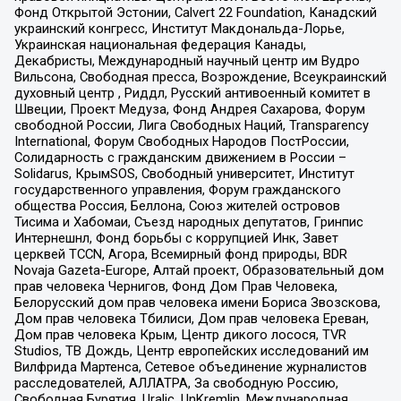
Фонд Открытой Эстонии, Calvert 22 Foundation, Канадский
украинский конгресс, Институт Макдональда-Лорье,
Украинская национальная федерация Канады,
Декабристы, Международный научный центр им Вудро
Вильсона, Свободная пресса, Возрождение, Всеукраинский
духовный центр , Риддл, Русский антивоенный комитет в
Швеции, Проект Медуза, Фонд Андрея Сахарова, Форум
свободной России, Лига Свободных Наций, Transparеncy
International, Форум Свободных Народов ПостРоссии,
Солидарность с гражданским движением в России –
Solidarus, КрымSOS, Свободный университет, Институт
государственного управления, Форум гражданского
общества Россия, Беллона, Союз жителей островов
Тисима и Хабомаи, Съезд народных депутатов, Гринпис
Интернешнл, Фонд борьбы с коррупцией Инк, Завет
церквей TCCN, Агора, Всемирный фонд природы, BDR
Novaja Gazeta-Europe, Алтай проект, Образовательный дом
прав человека Чернигов, Фонд Дом Прав Человека,
Белорусский дом прав человека имени Бориса Звозскова,
Дом прав человека Тбилиси, Дом прав человека Ереван,
Дом прав человека Крым, Центр дикого лосося, TVR
Studios, ТВ Дождь, Центр европейских исследований им
Вилфрида Мартенса, Сетевое объединение журналистов
расследователей, АЛЛАТРА, За свободную Россию,
Свободная Бурятия, Uralic, UnKremlin, Международная