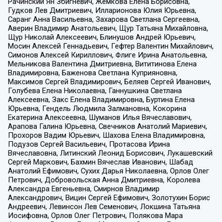
Рачинский Ян Збигневич, Жемкова Елена Борисовна,
Гудков Лев Дмитриевич, Илларионова Юлия Юрьевна,
Саранг Анна Васильевна, Захарова Светлана Сергеевна,
Аверин Владимир Анатольевич, Щур Татьяна Михайловна,
Щур Николай Алексеевич, Блинушов Андрей Юрьевич,
Мосин Алексей Геннадьевич, Гефтер Валентин Михайлович,
Симонов Алексей Кириллович, Флиге Ирина Анатольевна,
Мельникова Валентина Дмитриевна, Вититинова Елена
Владимировна, Баженова Светлана Куприяновна,
Максимов Сергей Владимирович, Беляев Сергей Иванович,
Голубева Елена Николаевна, Ганнушкина Светлана
Алексеевна, Закс Елена Владимировна, Буртина Елена
Юрьевна, Гендель Людмила Залмановна, Кокорина
Екатерина Алексеевна, Шуманов Илья Вячеславович,
Арапова Галина Юрьевна, Свечников Анатолий Мариевич,
Прохоров Вадим Юрьевич, Шахова Елена Владимировна,
Подузов Сергей Васильевич, Протасова Ирина
Вячеславовна, Литинский Леонид Борисович, Лукашевский
Сергей Маркович, Бахмин Вячеслав Иванович, Шабад
Анатолий Ефимович, Сухих Дарья Николаевна, Орлов Олег
Петрович, Добровольская Анна Дмитриевна, Королева
Александра Евгеньевна, Смирнов Владимир
Александрович, Вицин Сергей Ефимович, Золотухин Борис
Андреевич, Левинсон Лев Семенович, Локшина Татьяна
Иосифовна, Орлов Олег Петрович, Полякова Мара