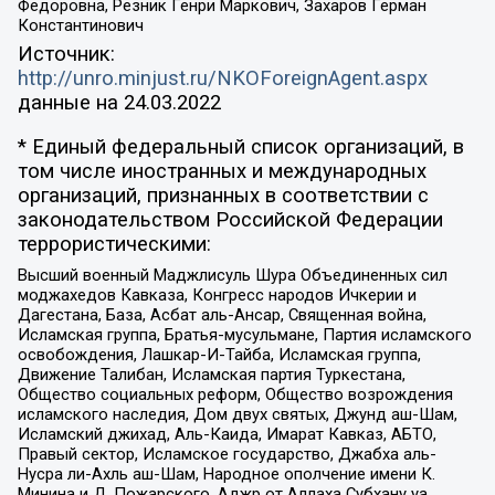
Федоровна, Резник Генри Маркович, Захаров Герман
Константинович
Источник:
http://unro.minjust.ru/NKOForeignAgent.aspx
данные на
24.03.2022
* Единый федеральный список организаций, в
том числе иностранных и международных
организаций, признанных в соответствии с
законодательством Российской Федерации
террористическими:
Высший военный Маджлисуль Шура Объединенных сил
моджахедов Кавказа, Конгресс народов Ичкерии и
Дагестана, База, Асбат аль-Ансар, Священная война,
Исламская группа, Братья-мусульмане, Партия исламского
освобождения, Лашкар-И-Тайба, Исламская группа,
Движение Талибан, Исламская партия Туркестана,
Общество социальных реформ, Общество возрождения
исламского наследия, Дом двух святых, Джунд аш-Шам,
Исламский джихад, Аль-Каида, Имарат Кавказ, АБТО,
Правый сектор, Исламское государство, Джабха аль-
Нусра ли-Ахль аш-Шам, Народное ополчение имени К.
Минина и Д. Пожарского, Аджр от Аллаха Субхану уа