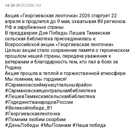
14:24
08.05.2026 16+
Акция «Георгиевская ленточка» 2026 стартует 22
апреля и продлится до 9 мая, охватывая 89 регионов
РФ и зарубежные страны.
В преддверии Дня Победы Лешев Тамакская
сельская библиотека присоединилась к
Всероссийской акции «Георгиевская ленточка».
Целью акции стало сохранение памяти о героическом
прошлом нашей страны, передача уважения к
ветеранам и благодарность тем, кто пал в боях за
Родину.
Акция прошла в теплой и торжественной атмосфере.
Мы помним, мы гордимся!
#Сармановскиймуництпальныйрайон
#Сармановскаяцентральнаябиблиотека
#ЛешевТамакскаясельскаябиблиотека
#ГодединстванародовРоссии
#Великойпобеде_81
#Георгиевскаяленточка
#Помним любим скорбим
#ДеньПобеды #МыПомним #Наша победа