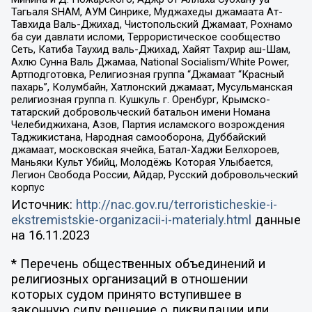
Тагьаля SHAM, АУМ Синрике, Муджахеды джамаата Ат-
Тавхида Валь-Джихад, Чистопольский Джамаат, Рохнамо
ба суи давлати исломи, Террористическое сообщество
Сеть, Катиба Таухид валь-Джихад, Хайят Тахрир аш-Шам,
Ахлю Сунна Валь Джамаа, National Socialism/White Power,
Артподготовка, Религиозная группа “Джамаат “Красный
пахарь”, Колумбайн, Хатлонский джамаат, Мусульманская
религиозная группа п. Кушкуль г. Оренбург, Крымско-
татарский добровольческий батальон имени Номана
Челебиджихана, Азов, Партия исламского возрождения
Таджикистана, Народная самооборона, Дуббайский
джамаат, московская ячейка, Батал-Хаджи Белхороев,
Маньяки Культ Убийц, Молодёжь Которая Улыбается,
Легион Свобода России, Айдар, Русский добровольческий
корпус
Источник:
http://nac.gov.ru/terroristicheskie-i-
ekstremistskie-organizacii-i-materialy.html
данные
на
16.11.2023
* Перечень общественных объединений и
религиозных организаций в отношении
которых судом принято вступившее в
законную силу решение о ликвидации или