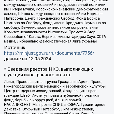
международных отношений и государственной политики
им Питера Мунка, Российско-канадский демократический
альянс, Школа международных отношений им Нормана
Патерсона, Центр Гражданских Свобод, Фонд Бориса
Немцова за Свободу, Фонд имени Фридриха Науманна за
свободу, Феминистское антивоенное сопротивление,
Комитет независимости Ингушетии, Прометей, Stop
Occupation of Karelia, Вернись живым, Фридом Хаус, СОТА
медиа, Либерально-демократическая Лига Украины
Источник:
https://minjust.gov.ru/ru/documents/7756/
данные на
13.05.2024
* Сведения реестра НКО, выполняющих
функции иностранного агента:
Лилит, Правозащитная группа Гражданин.Армия.Право,
Нижегородский центр немецкой и европейской культуры,
Центр гендерных исследований, Фонд защиты прав
граждан Штаб, Институт права и публичной политики,
Фонд борьбы с коррупцией, Альянс врачей,
НАСИЛИЮ.НЕТ, Мы против СПИДа, СВЕЧА, Гуманитарное
действие, Открытый Петербург, Лига Избирателей,
Правовая инициатива, Гражданский Союз, Хасдей