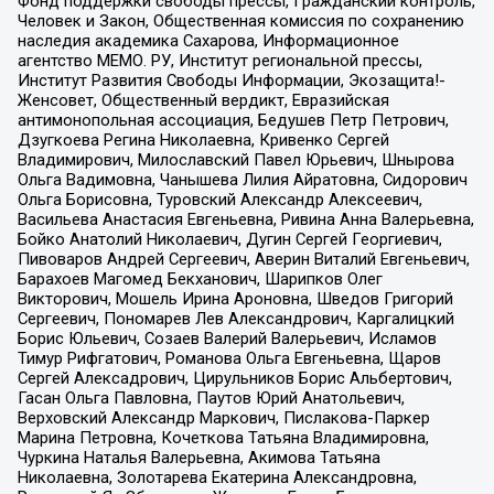
Фонд поддержки свободы прессы, Гражданский контроль,
Человек и Закон, Общественная комиссия по сохранению
наследия академика Сахарова, Информационное
агентство МЕМО. РУ, Институт региональной прессы,
Институт Развития Свободы Информации, Экозащита!-
Женсовет, Общественный вердикт, Евразийская
антимонопольная ассоциация, Бедушев Петр Петрович,
Дзугкоева Регина Николаевна, Кривенко Сергей
Владимирович, Милославский Павел Юрьевич, Шнырова
Ольга Вадимовна, Чанышева Лилия Айратовна, Сидорович
Ольга Борисовна, Туровский Александр Алексеевич,
Васильева Анастасия Евгеньевна, Ривина Анна Валерьевна,
Бойко Анатолий Николаевич, Дугин Сергей Георгиевич,
Пивоваров Андрей Сергеевич, Аверин Виталий Евгеньевич,
Барахоев Магомед Бекханович, Шарипков Олег
Викторович, Мошель Ирина Ароновна, Шведов Григорий
Сергеевич, Пономарев Лев Александрович, Каргалицкий
Борис Юльевич, Созаев Валерий Валерьевич, Исламов
Тимур Рифгатович, Романова Ольга Евгеньевна, Щаров
Сергей Алексадрович, Цирульников Борис Альбертович,
Гасан Ольга Павловна, Паутов Юрий Анатольевич,
Верховский Александр Маркович, Пислакова-Паркер
Марина Петровна, Кочеткова Татьяна Владимировна,
Чуркина Наталья Валерьевна, Акимова Татьяна
Николаевна, Золотарева Екатерина Александровна,