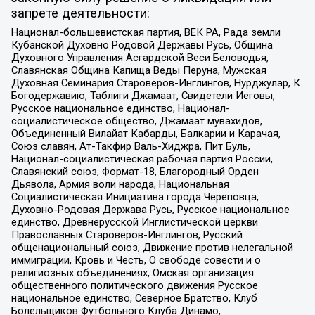
запрете деятельности:
Национал-большевистская партия, ВЕК РА, Рада земли
Кубанской Духовно Родовой Державы Русь, Община
Духовного Управления Асгардской Веси Беловодья,
Славянская Община Капища Веды Перуна, Мужская
Духовная Семинария Староверов-Инглингов, Нурджулар, К
Богодержавию, Таблиги Джамаат, Свидетели Иеговы,
Русское национальное единство, Национал-
социалистическое общество, Джамаат мувахидов,
Объединенный Вилайат Кабарды, Балкарии и Карачая,
Союз славян, Ат-Такфир Валь-Хиджра, Пит Буль,
Национал-социалистическая рабочая партия России,
Славянский союз, Формат-18, Благородный Орден
Дьявола, Армия воли народа, Национальная
Социалистическая Инициатива города Череповца,
Духовно-Родовая Держава Русь, Русское национальное
единство, Древнерусской Инглистической церкви
Православных Староверов-Инглингов, Русский
общенациональный союз, Движение против нелегальной
иммиграции, Кровь и Честь, О свободе совести и о
религиозных объединениях, Омская организация
общественного политического движения Русское
национальное единство, Северное Братство, Клуб
Болельщиков Футбольного Клуба Динамо,