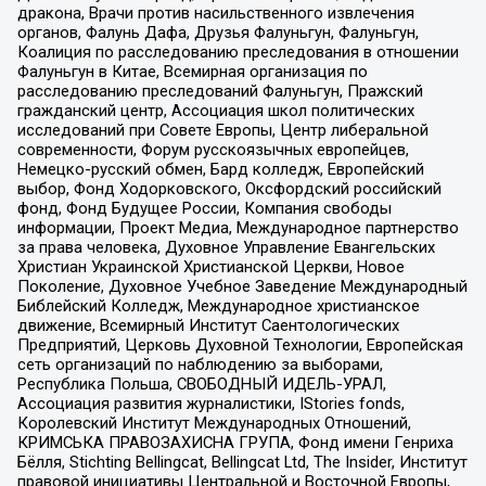
дракона, Врачи против насильственного извлечения
органов, Фалунь Дафа, Друзья Фалуньгун, Фалуньгун,
Коалиция по расследованию преследования в отношении
Фалуньгун в Китае, Всемирная организация по
расследованию преследований Фалуньгун, Пражский
гражданский центр, Ассоциация школ политических
исследований при Совете Европы, Центр либеральной
современности, Форум русскоязычных европейцев,
Немецко-русский обмен, Бард колледж, Европейский
выбор, Фонд Ходорковского, Оксфордский российский
фонд, Фонд Будущее России, Компания свободы
информации, Проект Медиа, Международное партнерство
за права человека, Духовное Управление Евангельских
Христиан Украинской Христианской Церкви, Новое
Поколение, Духовное Учебное Заведение Международный
Библейский Колледж, Международное христианское
движение, Всемирный Институт Саентологических
Предприятий, Церковь Духовной Технологии, Европейская
сеть организаций по наблюдению за выборами,
Республика Польша, СВОБОДНЫЙ ИДЕЛЬ-УРАЛ,
Ассоциация развития журналистики, IStories fonds,
Королевский Институт Международных Отношений,
КРИМСЬКА ПРАВОЗАХИСНА ГРУПА, Фонд имени Генриха
Бёлля, Stichting Bellingcat, Bellingcat Ltd, The Insider, Институт
правовой инициативы Центральной и Восточной Европы,