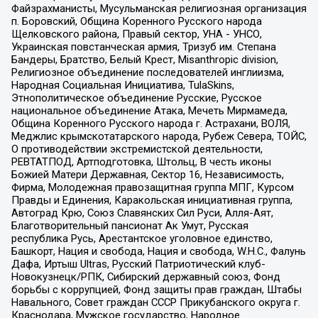
Файзрахманисты, Мусульманская религиозная организация
п. Боровский, Община Коренного Русского народа
Щелковского района, Правый сектор, УНА - УНСО,
Украинская повстанческая армия, Тризуб им. Степана
Бандеры, Братство, Белый Крест, Misanthropic division,
Религиозное объединение последователей инглиизма,
Народная Социальная Инициатива, TulaSkins,
Этнополитическое объединение Русские, Русское
национальное объединение Атака, Мечеть Мирмамеда,
Община Коренного Русского народа г. Астрахани, ВОЛЯ,
Меджлис крымскотатарского народа, Рубеж Севера, ТОЙС,
О противодействии экстремистской деятельности,
РЕВТАТПОД, Артподготовка, Штольц, В честь иконы
Божией Матери Державная, Сектор 16, Независимость,
Фирма, Молодежная правозащитная группа МПГ, Курсом
Правды и Единения, Каракольская инициативная группа,
Автоград Крю, Союз Славянских Сил Руси, Алля-Аят,
Благотворительный пансионат Ак Умут, Русская
республика Русь, Арестантское уголовное единство,
Башкорт, Нация и свобода, Нация и свобода, W.H.С., Фалунь
Дафа, Иртыш Ultras, Русский Патриотический клуб-
Новокузнецк/РПК, Сибирский державный союз, Фонд
борьбы с коррупцией, Фонд защиты прав граждан, Штабы
Навального, Совет граждан СССР Прикубанского округа г.
Краснодара, Мужское государство, Народное