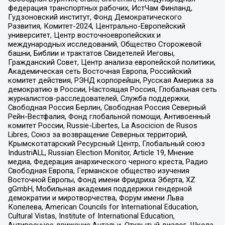
федерация транспортных рабочих, ИстЧам Финланд,
Гудзоновский институт, Фонд Демократического
Развития, Комитет-2024, Центрально-Европейский
университет, Центр восточноевропейских и
международных исследований, Общество Сторожевой
башни, Библии и трактатов Свидетелей Иеговы,
Гражданский Совет, Центр анализа европейской политики,
Академическая сеть Восточная Европа, Российский
комитет действия, РЭНД корпорейшн, Русская Америка за
демократию в России, Настоящая Россия, Глобальная сеть
журналистов-расследователей, Служба поддержки,
Свободная Россия Берлин, Свободная Россия Северный
Рейн-Вестфалия, Фонд глобальной помощи, Антивоенный
комитет России, Russie-Libertes, La Asocicion de Rusos
Libres, Союз за возвращение Северных территорий,
Крымскотатарский Ресурсный Центр, Глобальный союз
IndustriALL, Russian Election Monitor, Article 19, Мнение
медиа, Федерация анархического черного креста, Радио
Свободная Европа, Германское общество изучения
Восточной Европы, Фонд имени Фридриха Эберта, XZ
gGmbH, Мобильная академия поддержки гендерной
демократии и миротворчества, Форум имени Льва
Копелева, American Councils for International Education,
Cultural Vistas, Institute of International Education,
Антивоенное движение Антальи, Открытый диалог, Школа