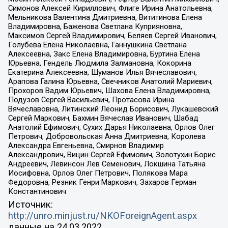
Симонов Алексей Кириллович, Флиге Ирина Анатольевна,
Мельникова Валентина Дмитриевна, Вититинова Елена
Владимировна, Баженова Светлана Куприяновна,
Максимов Сергей Владимирович, Беляев Сергей Иванович,
Голубева Елена Николаевна, Ганнушкина Светлана
Алексеевна, Закс Елена Владимировна, Буртина Елена
Юрьевна, Гендель Людмила Залмановна, Кокорина
Екатерина Алексеевна, Шуманов Илья Вячеславович,
Арапова Галина Юрьевна, Свечников Анатолий Мариевич,
Прохоров Вадим Юрьевич, Шахова Елена Владимировна,
Подузов Сергей Васильевич, Протасова Ирина
Вячеславовна, Литинский Леонид Борисович, Лукашевский
Сергей Маркович, Бахмин Вячеслав Иванович, Шабад
Анатолий Ефимович, Сухих Дарья Николаевна, Орлов Олег
Петрович, Добровольская Анна Дмитриевна, Королева
Александра Евгеньевна, Смирнов Владимир
Александрович, Вицин Сергей Ефимович, Золотухин Борис
Андреевич, Левинсон Лев Семенович, Локшина Татьяна
Иосифовна, Орлов Олег Петрович, Полякова Мара
Федоровна, Резник Генри Маркович, Захаров Герман
Константинович
Источник:
http://unro.minjust.ru/NKOForeignAgent.aspx
данные на
24.03.2022