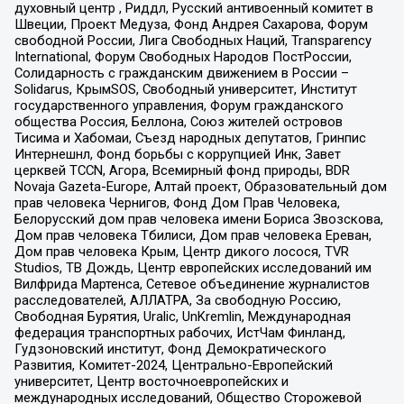
духовный центр , Риддл, Русский антивоенный комитет в
Швеции, Проект Медуза, Фонд Андрея Сахарова, Форум
свободной России, Лига Свободных Наций, Transparеncy
International, Форум Свободных Народов ПостРоссии,
Солидарность с гражданским движением в России –
Solidarus, КрымSOS, Свободный университет, Институт
государственного управления, Форум гражданского
общества Россия, Беллона, Союз жителей островов
Тисима и Хабомаи, Съезд народных депутатов, Гринпис
Интернешнл, Фонд борьбы с коррупцией Инк, Завет
церквей TCCN, Агора, Всемирный фонд природы, BDR
Novaja Gazeta-Europe, Алтай проект, Образовательный дом
прав человека Чернигов, Фонд Дом Прав Человека,
Белорусский дом прав человека имени Бориса Звозскова,
Дом прав человека Тбилиси, Дом прав человека Ереван,
Дом прав человека Крым, Центр дикого лосося, TVR
Studios, ТВ Дождь, Центр европейских исследований им
Вилфрида Мартенса, Сетевое объединение журналистов
расследователей, АЛЛАТРА, За свободную Россию,
Свободная Бурятия, Uralic, UnKremlin, Международная
федерация транспортных рабочих, ИстЧам Финланд,
Гудзоновский институт, Фонд Демократического
Развития, Комитет-2024, Центрально-Европейский
университет, Центр восточноевропейских и
международных исследований, Общество Сторожевой