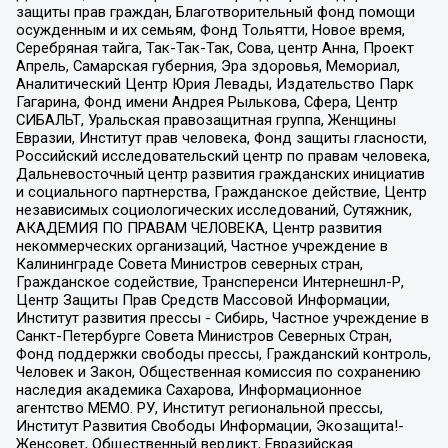
защиты прав граждан, Благотворительный фонд помощи
осужденным и их семьям, Фонд Тольятти, Новое время,
Серебряная тайга, Так-Так-Так, Сова, центр Анна, Проект
Апрель, Самарская губерния, Эра здоровья, Мемориал,
Аналитический Центр Юрия Левады, Издательство Парк
Гагарина, Фонд имени Андрея Рылькова, Сфера, Центр
СИБАЛЬТ, Уральская правозащитная группа, Женщины
Евразии, Институт прав человека, Фонд защиты гласности,
Российский исследовательский центр по правам человека,
Дальневосточный центр развития гражданских инициатив
и социального партнерства, Гражданское действие, Центр
независимых социологических исследований, Сутяжник,
АКАДЕМИЯ ПО ПРАВАМ ЧЕЛОВЕКА, Центр развития
некоммерческих организаций, Частное учреждение в
Калининграде Совета Министров северных стран,
Гражданское содействие, Трансперенси Интернешнл-Р,
Центр Защиты Прав Средств Массовой Информации,
Институт развития прессы - Сибирь, Частное учреждение в
Санкт-Петербурге Совета Министров Северных Стран,
Фонд поддержки свободы прессы, Гражданский контроль,
Человек и Закон, Общественная комиссия по сохранению
наследия академика Сахарова, Информационное
агентство МЕМО. РУ, Институт региональной прессы,
Институт Развития Свободы Информации, Экозащита!-
Женсовет, Общественный вердикт, Евразийская