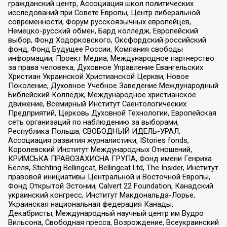
гражданский центр, Ассоциация школ политических
исследований при Совете Европы, Центр либеральной
современности, Форум русскоязычных европейцев,
Немецко-русский обмен, Бард колледж, Европейский
выбор, Фонд Ходорковского, Оксфордский российский
фонд, Фонд Будущее России, Компания свободы
информации, Проект Медиа, Международное партнерство
за права человека, Духовное Управление Евангельских
Христиан Украинской Христианской Церкви, Новое
Поколение, Духовное Учебное Заведение Международный
Библейский Колледж, Международное христианское
движение, Всемирный Институт Саентологических
Предприятий, Церковь Духовной Технологии, Европейская
сеть организаций по наблюдению за выборами,
Республика Польша, СВОБОДНЫЙ ИДЕЛЬ-УРАЛ,
Ассоциация развития журналистики, IStories fonds,
Королевский Институт Международных Отношений,
КРИМСЬКА ПРАВОЗАХИСНА ГРУПА, Фонд имени Генриха
Бёлля, Stichting Bellingcat, Bellingcat Ltd, The Insider, Институт
правовой инициативы Центральной и Восточной Европы,
Фонд Открытой Эстонии, Calvert 22 Foundation, Канадский
украинский конгресс, Институт Макдональда-Лорье,
Украинская национальная федерация Канады,
Декабристы, Международный научный центр им Вудро
Вильсона, Свободная пресса, Возрождение, Всеукраинский