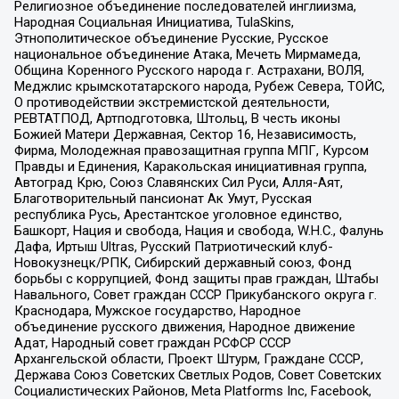
Религиозное объединение последователей инглиизма,
Народная Социальная Инициатива, TulaSkins,
Этнополитическое объединение Русские, Русское
национальное объединение Атака, Мечеть Мирмамеда,
Община Коренного Русского народа г. Астрахани, ВОЛЯ,
Меджлис крымскотатарского народа, Рубеж Севера, ТОЙС,
О противодействии экстремистской деятельности,
РЕВТАТПОД, Артподготовка, Штольц, В честь иконы
Божией Матери Державная, Сектор 16, Независимость,
Фирма, Молодежная правозащитная группа МПГ, Курсом
Правды и Единения, Каракольская инициативная группа,
Автоград Крю, Союз Славянских Сил Руси, Алля-Аят,
Благотворительный пансионат Ак Умут, Русская
республика Русь, Арестантское уголовное единство,
Башкорт, Нация и свобода, Нация и свобода, W.H.С., Фалунь
Дафа, Иртыш Ultras, Русский Патриотический клуб-
Новокузнецк/РПК, Сибирский державный союз, Фонд
борьбы с коррупцией, Фонд защиты прав граждан, Штабы
Навального, Совет граждан СССР Прикубанского округа г.
Краснодара, Мужское государство, Народное
объединение русского движения, Народное движение
Адат, Народный совет граждан РСФСР СССР
Архангельской области, Проект Штурм, Граждане СССР,
Держава Союз Советских Светлых Родов, Совет Советских
Социалистических Районов, Meta Platforms Inc, Facebook,