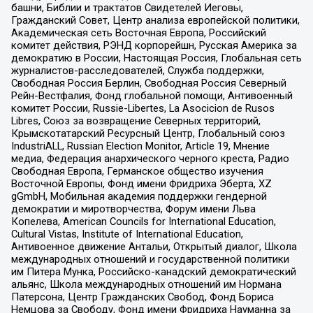
башни, Библии и трактатов Свидетелей Иеговы,
Гражданский Совет, Центр анализа европейской политики,
Академическая сеть Восточная Европа, Российский
комитет действия, РЭНД корпорейшн, Русская Америка за
демократию в России, Настоящая Россия, Глобальная сеть
журналистов-расследователей, Служба поддержки,
Свободная Россия Берлин, Свободная Россия Северный
Рейн-Вестфалия, Фонд глобальной помощи, Антивоенный
комитет России, Russie-Libertes, La Asocicion de Rusos
Libres, Союз за возвращение Северных территорий,
Крымскотатарский Ресурсный Центр, Глобальный союз
IndustriALL, Russian Election Monitor, Article 19, Мнение
медиа, Федерация анархического черного креста, Радио
Свободная Европа, Германское общество изучения
Восточной Европы, Фонд имени Фридриха Эберта, XZ
gGmbH, Мобильная академия поддержки гендерной
демократии и миротворчества, Форум имени Льва
Копелева, American Councils for International Education,
Cultural Vistas, Institute of International Education,
Антивоенное движение Антальи, Открытый диалог, Школа
международных отношений и государственной политики
им Питера Мунка, Российско-канадский демократический
альянс, Школа международных отношений им Нормана
Патерсона, Центр Гражданских Свобод, Фонд Бориса
Немцова за Свободу, Фонд имени Фридриха Науманна за