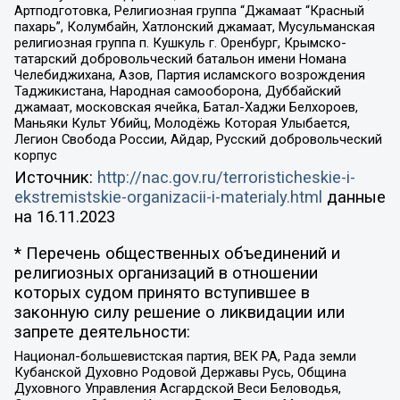
Артподготовка, Религиозная группа “Джамаат “Красный
пахарь”, Колумбайн, Хатлонский джамаат, Мусульманская
религиозная группа п. Кушкуль г. Оренбург, Крымско-
татарский добровольческий батальон имени Номана
Челебиджихана, Азов, Партия исламского возрождения
Таджикистана, Народная самооборона, Дуббайский
джамаат, московская ячейка, Батал-Хаджи Белхороев,
Маньяки Культ Убийц, Молодёжь Которая Улыбается,
Легион Свобода России, Айдар, Русский добровольческий
корпус
Источник:
http://nac.gov.ru/terroristicheskie-i-
ekstremistskie-organizacii-i-materialy.html
данные
на
16.11.2023
* Перечень общественных объединений и
религиозных организаций в отношении
которых судом принято вступившее в
законную силу решение о ликвидации или
запрете деятельности:
Национал-большевистская партия, ВЕК РА, Рада земли
Кубанской Духовно Родовой Державы Русь, Община
Духовного Управления Асгардской Веси Беловодья,