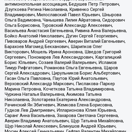
антимонопольная ассоциация, Бедушев Петр Петрович,
Дзугкоева Регина Николаевна, Кривенко Сергей
Владимирович, Милославский Павел Юрьевич, Шнырова
Ольга Вадимовна, Чанышева Лилия Айратовна, Сидорович
Ольга Борисовна, Туровский Александр Алексеевич,
Васильева Анастасия Евгеньевна, Ривина Анна Валерьевна,
Бойко Анатолий Николаевич, Дугин Сергей Георгиевич,
Пивоваров Андрей Сергеевич, Аверин Виталий Евгеньевич,
Барахоев Магомед Бекханович, Шарипков Олег
Викторович, Мошель Ирина Ароновна, Шведов Григорий
Сергеевич, Пономарев Лев Александрович, Каргалицкий
Борис Юльевич, Созаев Валерий Валерьевич, Исламов
Тимур Рифгатович, Романова Ольга Евгеньевна, Щаров
Сергей Алексадрович, Цирульников Борис Альбертович,
Гасан Ольга Павловна, Паутов Юрий Анатольевич,
Верховский Александр Маркович, Пислакова-Паркер
Марина Петровна, Кочеткова Татьяна Владимировна,
Чуркина Наталья Валерьевна, Акимова Татьяна
Николаевна, Золотарева Екатерина Александровна,
Рачинский Ян Збигневич, Жемкова Елена Борисовна,
Гудков Лев Дмитриевич, Илларионова Юлия Юрьевна,
Саранг Анна Васильевна, Захарова Светлана Сергеевна,
Аверин Владимир Анатольевич, Щур Татьяна Михайловна,
Щур Николай Алексеевич, Блинушов Андрей Юрьевич,
Мосин Алексей Геннадьевич, Гефтер Валентин Михайлович,