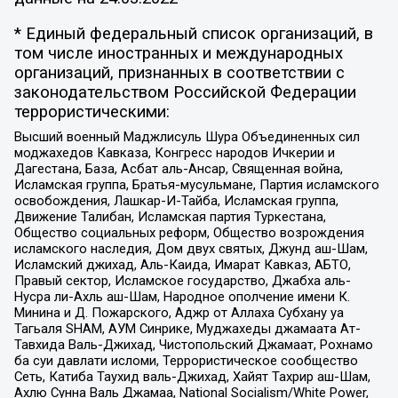
* Единый федеральный список организаций, в
том числе иностранных и международных
организаций, признанных в соответствии с
законодательством Российской Федерации
террористическими:
Высший военный Маджлисуль Шура Объединенных сил
моджахедов Кавказа, Конгресс народов Ичкерии и
Дагестана, База, Асбат аль-Ансар, Священная война,
Исламская группа, Братья-мусульмане, Партия исламского
освобождения, Лашкар-И-Тайба, Исламская группа,
Движение Талибан, Исламская партия Туркестана,
Общество социальных реформ, Общество возрождения
исламского наследия, Дом двух святых, Джунд аш-Шам,
Исламский джихад, Аль-Каида, Имарат Кавказ, АБТО,
Правый сектор, Исламское государство, Джабха аль-
Нусра ли-Ахль аш-Шам, Народное ополчение имени К.
Минина и Д. Пожарского, Аджр от Аллаха Субхану уа
Тагьаля SHAM, АУМ Синрике, Муджахеды джамаата Ат-
Тавхида Валь-Джихад, Чистопольский Джамаат, Рохнамо
ба суи давлати исломи, Террористическое сообщество
Сеть, Катиба Таухид валь-Джихад, Хайят Тахрир аш-Шам,
Ахлю Сунна Валь Джамаа, National Socialism/White Power,