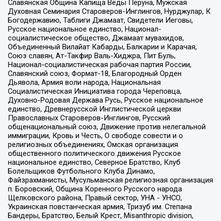
Славянская Община Капища Веды Перуна, Мужская
Духовная Семинария Староверов-Инглингов, Нурджулар, К
Богодержавию, Таблиги Джамаат, Свидетели Иеговы,
Русское национальное единство, Национал-
социалистическое общество, Джамаат мувахидов,
Объединенный Вилайат Кабарды, Балкарии и Карачая,
Союз славян, Ат-Такфир Валь-Хиджра, Пит Буль,
Национал-социалистическая рабочая партия России,
Славянский союз, Формат-18, Благородный Орден
Дьявола, Армия воли народа, Национальная
Социалистическая Инициатива города Череповца,
Духовно-Родовая Держава Русь, Русское национальное
единство, Древнерусской Инглистической церкви
Православных Староверов-Инглингов, Русский
общенациональный союз, Движение против нелегальной
иммиграции, Кровь и Честь, О свободе совести и о
религиозных объединениях, Омская организация
общественного политического движения Русское
национальное единство, Северное Братство, Клуб
Болельщиков Футбольного Клуба Динамо,
Файзрахманисты, Мусульманская религиозная организация
п. Боровский, Община Коренного Русского народа
Щелковского района, Правый сектор, УНА - УНСО,
Украинская повстанческая армия, Тризуб им. Степана
Бандеры, Братство, Белый Крест, Misanthropic division,