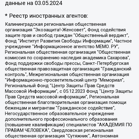
данные на
03.05.2024
* Реестр иностранных агентов:
Калининградская региональная общественная организация "Экозащита!-Женсовет", Фонд содействия защите прав и свобод граждан "Общественный вердикт", Фонд "Институт Развития Свободы Информации", Частное учреждение "Информационное агентство МЕМО. РУ", Региональная общественная организация "Общественная комиссия по сохранению наследия академика Сахарова", Фонд поддержки свободы прессы, Санкт-Петербургская общественная правозащитная организация "Гражданский контроль", Межрегиональная общественная организация "Информационно-просветительский центр "Мемориал", Региональный Фонд "Центр Защиты Прав Средств Массовой Информации", с 05.12.2023 Фонд "Центр Защиты Прав Средств массовой информации", Региональная общественная благотворительная организация помощи беженцам и мигрантам "Гражданское содействие", Негосударственное образовательное учреждение дополнительного профессионального образования (повышение квалификации) специалистов "АКАДЕМИЯ ПО ПРАВАМ ЧЕЛОВЕКА", Свердловская региональная общественная организация "Сутяжник", Автономная некоммерческая организация "Центр независимых социологических исследований", Союз общественных объединений "Российский исследовательский центр по правам человека", Региональное общественное учреждение научно-информационный центр "МЕМОРИАЛ", Некоммерческая организация "Фонд защиты гласности", Автономная некоммерческая организация "Институт прав человека", Городская общественная организация "Екатеринбургское общество "МЕМОРИАЛ", Городская общественная организация "Рязанское историко-просветительское и правозащитное общество "Мемориал" (Рязанский Мемориал), Челябинский региональный орган общественной самодеятельности – женское общественное объединение "Женщины Евразии", Челябинский региональный орган общественной самодеятельности "Уральская правозащитная группа", Фонд содействия защите здоровья и социальной справедливости имени Андрея Рылькова, Автономная Некоммерческая Организация "Аналитический Центр Юрия Левады", Автономная некоммерческая организация социальной поддержки населения "Проект Апрель", Региональная общественная организация помощи женщинам и детям, находящимся в кризисной ситуации "Информационно-методический центр "Анна", Фонд содействия развитию массовых коммуникаций и правовому просвещению "Так-так-Так", Фонд содействия устойчивому развитию "Серебряная тайга", Свердловский региональный общественный фонд социальных проектов "Новое время", "Idel.Реалии", Кавказ.Реалии, Крым.Реалии, Телеканал Настоящее Время, Татаро-башкирская служба Радио Свобода (Azatliq Radiosi), Радио Свободная Европа/Радио Свобода (PCE/PC), "Сибирь.Реалии", "Фактограф", Благотворительный фонд помощи осужденным и их семьям, Автономная некоммерческая организация "Институт глобализации и социальных движений", Фонд "В защиту прав заключенных", Частное учреждение "Центр поддержки и содействия развитию средств массовой информации", Пензенский региональный общественный благотворительный фонд "Гражданский союз", "Север.Реалии", Некоммерческая организация Фонд "Правовая инициатива", Общество с ограниченной ответственностью "Радио Свободная Европа/Радио Свобода", Чешское информационное агентство "MEDIUM-ORIENT", Красноярская региональная общественная организация "Мы против СПИДа", Камалягин Денис Николаевич, Маркелов Сергей Евгеньевич, Пономарев Лев Александрович, Савицкая Людмила Алексеевна, Автономная некоммерческая организация "Центр по работе с проблемой насилия "НАСИЛИЮ.НЕТ", Межрегиональный профессиональный союз работников здравоохранения "Альянс врачей", Юридическое лицо, зарегистрированное в Латвийской Республике, SIA "Medusa Project" (регистрационный номер 40103797863, дата регистрации 10.06.2014), Некоммерческая организация "Фонд по борьбе с коррупцией", Автономная некоммерческая организация "Институт права и публичной политики", Баданин Роман Сергеевич, Гликин Максим Александрович, Железнова Мария Михайловна, Лукьянова Юлия Сергеевна, Маетная Елизавета Витальевна, Маняхин Петр Борисович, Чуракова Ольга Владимировна, Ярош Юлия Петровна, Юридическое лицо "The Insider SIA", зарегистрированное в Риге, Латвийская Республика (дата регистрации 26.06.2015), являющееся администратором доменного имени интернет-издания "The Insider SIA", https://theins.ru, Постернак Алексей Евгеньевич, Рубин Михаил Аркадьевич, Анин Роман Александрович, Юридическое лицо Istories fonds, зарегистрированное в Латвийской Республике (регистрационный номер 50008295751, дата регистрации 24.02.2020), Великовский Дмитрий Александрович, Долинина Ирина Николаевна, Мароховская Алеся Алексеевна, Шлейнов Роман Юрьевич, Шмагун Олеся Валентиновна, Общество с ограниченной ответственностью "Альтаир 2021", Общество с ограниченной ответственностью "Вега 2021", Общество с ограниченной ответственностью "Главный редактор 2021", Общество с ограниченной ответственностью "Ромашки монолит", Важенков Артем Валерьевич, Ивановская областная общественная организация "Центр гендерных исследований", Гурман Юрий Альбертович, Медиапроект "ОВД-Инфо", Егоров Владимир Владимирович, Жилинский Владимир Александрович, Общество с ограниченной ответственностью "ЗП", Иванова София Юрьевна, Карезина Инна Павловна, Кильтау Екатерина Викторовна, Петров Алексей Викторович, Пискунов Сергей Евгеньевич, Смирнов Сергей Сергеевич, Тихонов Михаил Сергеевич, Общество с ограниченной ответственностью "ЖУРНАЛИСТ-ИНОСТРАННЫЙ АГЕНТ", Арапова Галина Юрьевна, Вольтская Татьяна Анатольевна, Американская компания "Mason G.E.S. Anonymous Foundation" (США), являющаяся владельцем интернет-издания https://mnews.world/, Компания "Stichting Bellingcat", зарегистрированная в Нидерландах (дата регистрации 11.07.2018), Захаров Андрей Вячеславович, Клепиковская Екатерина Дмитриевна, Общество с ограниченной ответственностью "МЕМО", Перл Роман Александрович, Симонов Евгений Алексеевич, Соловьева Елена Анатольевна, Сотников Даниил Владимирович, Сурначева Елизавета Дмитриевна, Автономная некоммерческая организация по защите прав человека и информированию населения "Якутия – Наше Мнение", Общество с ограниченной ответственностью "Москоу диджитал медиа", с 26.01.2023 Общество с ограниченной ответственностью "Чайка Белые сады", Ветошкина Валерия Валерьевна, Заговора Максим Александрович, Межрегиональное общественное движение "Российская ЛГБТ - сеть", Оленичев Максим Владимирович, Павлов Иван Юрьевич, Скворцова Елена Сергеевна, Общество с ограниченной ответственностью "Как бы инагент", Кочетков Игорь Викторович, Общество с ограниченной ответственностью "Честные выборы", Еланчик Олег Александрович, Общество с ограниченной ответственностью "Нобелевский призыв", Гималова Регина Эмилевна, Григорьев Андрей Валерьевич, Григорьева Алина Александровна, Ассоциация по содействию защите прав призывников, альтернативнослужащих и военнослужащих "Правозащитная группа "Гражданин.Армия.Право", Хисамова Регина Фаритовна, Автономная некоммерческая организация по реализации социально-правовых программ "Лилит", Дальневосточное общественное движение "Маяк", Санкт-Петербургская ЛГБТ-инициативная группа "Выход", Инициативная группа ЛГБТ+ "Реверс", Алексеев Андрей Викторович, Бекбулатова Таисия Львовна, Беляев Иван Михайлович, Владыкина Елена Сергеевна, Гельман Марат Александрович, Никульшина Вероника Юрьевна, Толоконникова Надежда Андреевна, Шендерович Виктор Анатольевич, Общество с ограниченной ответственностью "Данное сообщение", Общество с ограниченной ответственностью Издательский дом "Новая глава", Айнбиндер Александра Александровна, Московский комьюнити-центр для ЛГБТ+инициатив, Благотворительный фонд развития филантропии, Deutsche Welle (Германия, Kurt-Schumacher-Strasse 3, 53113 Bonn), Борзунова Мария Михайловна, Воробьев Виктор Викторович, Голубева Анна Львовна, Константинова Алла Михайловна, Малкова Ирина Владимировна, Мурадов Мурад Абдулгалимович, Осетинская Елизавета Николаевна, Понасенков Евгений Николаевич, Ганапольский Матвей Юрьевич, Киселев Евгений Алексеевич, Борухович Ирина Григорьевна, Дремин Иван Тимофеевич, Дубровский Дмитрий Викторович, Красноярская региональная общественная организация поддержки и развития альтернативных образовательных технологий и межкультурных коммуникаций "ИНТЕРРА", Маяковская Екатерина Алексеевна, Фейгин Марк Захарович, Филимонов Андрей Викторович, Дзугкоева Регина Николаевна, Доброхотов Роман Александрович, Дудь Юрий Александрович, Елкин Сергей Владимирович, Кругликов Кирилл Игоревич, Сабунаева Мария Леонидовна, Семенов Алексей Владимирович, Шаинян Карен Багратович, Шульман Екатерина Михайловна, Асафьев Артур Валерьевич, Вахштайн Виктор Семенович, Венедиктов Алексей Алексеевич, Лушникова Екатерина Евгеньевна, Волков Леонид Михайлович, Невзоров Александр Глебович, Пархоменко Сергей Борисович, Сироткин Ярослав Николаевич, Кара-Мурза Владимир Владимирович, Баранова Наталья Владимировна, Гозман Леонид Яковлевич, Кагарлицкий Борис Юльевич, Климарев Михаил Валерьевич, Милов Владимир Станиславович, Автономная некоммерческая организация Краснодарский центр современного искусства "Типография", Моргенштерн Алишер Тагирович, Соболь Любовь Эдуардовна, Общество с ограниченной ответственностью "ЛИЗА НОРМ", Каспаров Гарри Кимович, Ходорковский Михаил Борисович, Общество с ограниченной ответственностью "Апрельские тезисы", Данилович Ирина Брониславовна, Кашин Олег Владимирович, Петров Николай Владимирович, Пивоваров Алексей Владимирович, Соколов Михаил Владимирович, Цветкова Юлия Владимировна, Чичваркин Евгений Александрович, Комитет против пыток/Команда против пыток, Общество с ограниченной ответственностью "Первый научный", Общество с ограниченной ответственностью "Вертолет и ко", Белоцерковская Вероника Борисовна, Кац Максим Евгеньевич, Лазарева Татьяна Юрьевна, Шаведдинов Руслан Табризович, Яшин Илья Валерьевич, Общество с ограниченной ответственностью "Иноагент ААВ", Алешковский Дмитрий Петрович, Альбац Евгения Марковна, Быков Дмитрий Львович, Галямина Юлия Евгеньевна, Лойко Сергей Леонидович, Мартынов Кирилл Константинович, Медведев Сергей Александрович, Крашенинников Федор Геннадиевич, Гордеева Катерина Вл