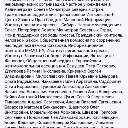
некоммерческих организаций, Частное учреждение в
Калининграде Совета Министров северных стран,
Гражданское содействие, Трансперенси Интернешнл-Р,
Центр Защиты Прав Средств Массовой Информации,
Институт развития прессы - Сибирь, Частное учреждение в
Санкт-Петербурге Совета Министров Северных Стран,
Фонд поддержки свободы прессы, Гражданский контроль,
Человек и Закон, Общественная комиссия по сохранению
наследия академика Сахарова, Информационное
агентство МЕМО. РУ, Институт региональной прессы,
Институт Развития Свободы Информации, Экозащита!-
Женсовет, Общественный вердикт, Евразийская
антимонопольная ассоциация, Бедушев Петр Петрович,
Дзугкоева Регина Николаевна, Кривенко Сергей
Владимирович, Милославский Павел Юрьевич, Шнырова
Ольга Вадимовна, Чанышева Лилия Айратовна, Сидорович
Ольга Борисовна, Туровский Александр Алексеевич,
Васильева Анастасия Евгеньевна, Ривина Анна Валерьевна,
Бойко Анатолий Николаевич, Дугин Сергей Георгиевич,
Пивоваров Андрей Сергеевич, Аверин Виталий Евгеньевич,
Барахоев Магомед Бекханович, Шарипков Олег
Викторович, Мошель Ирина Ароновна, Шведов Григорий
Сергеевич, Пономарев Лев Александрович, Каргалицкий
Борис Юльевич, Созаев Валерий Валерьевич, Исламов
Тимур Рифгатович, Романова Ольга Евгеньевна, Щаров