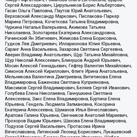
Сергей Алексадрович, Цирульников Борис Альбертович,
Гасан Ольга Павловна, Паутов Юрий Анатольевич,
Верховский Александр Маркович, Пислакова-Паркер
Марина Петровна, Кочеткова Татьяна Владимировна,
Чуркина Наталья Валерьевна, Акимова Татьяна
Николаевна, Золотарева Екатерина Александровна,
Рачинский Ян Збигневич, Жемкова Елена Борисовна,
Гудков Лев Дмитриевич, Илларионова Юлия Юрьевна,
Саранг Анна Васильевна, Захарова Светлана Сергеевна,
Аверин Владимир Анатольевич, Щур Татьяна Михайловна,
Щур Николай Алексеевич, Блинушов Андрей Юрьевич,
Мосин Алексей Геннадьевич, Гефтер Валентин Михайлович,
Симонов Алексей Кириллович, Флиге Ирина Анатольевна,
Мельникова Валентина Дмитриевна, Вититинова Елена
Владимировна, Баженова Светлана Куприяновна,
Максимов Сергей Владимирович, Беляев Сергей Иванович,
Голубева Елена Николаевна, Ганнушкина Светлана
Алексеевна, Закс Елена Владимировна, Буртина Елена
Юрьевна, Гендель Людмила Залмановна, Кокорина
Екатерина Алексеевна, Шуманов Илья Вячеславович,
Арапова Галина Юрьевна, Свечников Анатолий Мариевич,
Прохоров Вадим Юрьевич, Шахова Елена Владимировна,
Подузов Сергей Васильевич, Протасова Ирина
Вячеславовна, Литинский Леонид Борисович, Лукашевский