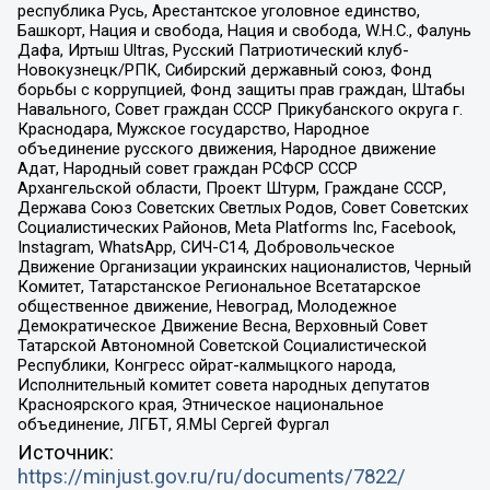
республика Русь, Арестантское уголовное единство,
Башкорт, Нация и свобода, Нация и свобода, W.H.С., Фалунь
Дафа, Иртыш Ultras, Русский Патриотический клуб-
Новокузнецк/РПК, Сибирский державный союз, Фонд
борьбы с коррупцией, Фонд защиты прав граждан, Штабы
Навального, Совет граждан СССР Прикубанского округа г.
Краснодара, Мужское государство, Народное
объединение русского движения, Народное движение
Адат, Народный совет граждан РСФСР СССР
Архангельской области, Проект Штурм, Граждане СССР,
Держава Союз Советских Светлых Родов, Совет Советских
Социалистических Районов, Meta Platforms Inc, Facebook,
Instagram, WhatsApp, СИЧ-С14, Добровольческое
Движение Организации украинских националистов, Черный
Комитет, Татарстанское Региональное Всетатарское
общественное движение, Невоград, Молодежное
Демократическое Движение Весна, Верховный Совет
Татарской Автономной Советской Социалистической
Республики, Конгресс ойрат-калмыцкого народа,
Исполнительный комитет совета народных депутатов
Красноярского края, Этническое национальное
объединение, ЛГБТ, Я.МЫ Сергей Фургал
Источник:
https://minjust.gov.ru/ru/documents/7822/