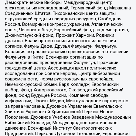
Демократические Выборы, Международный центр
электоральных исследований, Германский фонд Маршалла
Соединенных Штатов, Тихоокеанский центр защиты
окружающей среды и природных ресурсов, Свободная
Россия, Всемирный конгресс украинцев, Атлантический
совет, Человек в беде, Европейский фонд за демократию,
Джеймстаунский фонд, Прожект Хармони, Родники
дракона, Врачи против насильственного извлечения
органов, Фалунь Дафа, Друзья Фалуньгун, Фалуньгун,
Коалиция по расследованию преследования в отношении
Фалуньгун в Китае, Всемирная организация по
расследованию преследований Фалуньгун, Пражский
гражданский центр, Ассоциация школ политических
исследований при Совете Европы, Центр либеральной
современности, Форум русскоязычных европейцев,
Немецко-русский обмен, Бард колледж, Европейский
выбор, Фонд Ходорковского, Оксфордский российский
фонд, Фонд Будущее России, Компания свободы
информации, Проект Медиа, Международное партнерство
за права человека, Духовное Управление Евангельских
Христиан Украинской Христианской Церкви, Новое
Поколение, Духовное Учебное Заведение Международный
Библейский Колледж, Международное христианское
движение, Всемирный Институт Саентологических
Предприятий, Церковь Духовной Технологии, Европейская