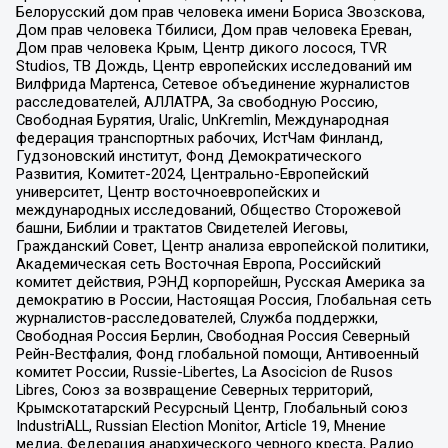
Белорусский дом прав человека имени Бориса Звозскова,
Дом прав человека Тбилиси, Дом прав человека Ереван,
Дом прав человека Крым, Центр дикого лосося, TVR
Studios, ТВ Дождь, Центр европейских исследований им
Вилфрида Мартенса, Сетевое объединение журналистов
расследователей, АЛЛАТРА, За свободную Россию,
Свободная Бурятия, Uralic, UnKremlin, Международная
федерация транспортных рабочих, ИстЧам Финланд,
Гудзоновский институт, Фонд Демократического
Развития, Комитет-2024, Центрально-Европейский
университет, Центр восточноевропейских и
международных исследований, Общество Сторожевой
башни, Библии и трактатов Свидетелей Иеговы,
Гражданский Совет, Центр анализа европейской политики,
Академическая сеть Восточная Европа, Российский
комитет действия, РЭНД корпорейшн, Русская Америка за
демократию в России, Настоящая Россия, Глобальная сеть
журналистов-расследователей, Служба поддержки,
Свободная Россия Берлин, Свободная Россия Северный
Рейн-Вестфалия, Фонд глобальной помощи, Антивоенный
комитет России, Russie-Libertes, La Asocicion de Rusos
Libres, Союз за возвращение Северных территорий,
Крымскотатарский Ресурсный Центр, Глобальный союз
IndustriALL, Russian Election Monitor, Article 19, Мнение
медиа, Федерация анархического черного креста, Радио