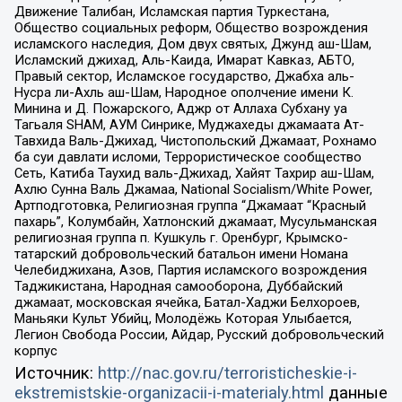
Движение Талибан, Исламская партия Туркестана,
Общество социальных реформ, Общество возрождения
исламского наследия, Дом двух святых, Джунд аш-Шам,
Исламский джихад, Аль-Каида, Имарат Кавказ, АБТО,
Правый сектор, Исламское государство, Джабха аль-
Нусра ли-Ахль аш-Шам, Народное ополчение имени К.
Минина и Д. Пожарского, Аджр от Аллаха Субхану уа
Тагьаля SHAM, АУМ Синрике, Муджахеды джамаата Ат-
Тавхида Валь-Джихад, Чистопольский Джамаат, Рохнамо
ба суи давлати исломи, Террористическое сообщество
Сеть, Катиба Таухид валь-Джихад, Хайят Тахрир аш-Шам,
Ахлю Сунна Валь Джамаа, National Socialism/White Power,
Артподготовка, Религиозная группа “Джамаат “Красный
пахарь”, Колумбайн, Хатлонский джамаат, Мусульманская
религиозная группа п. Кушкуль г. Оренбург, Крымско-
татарский добровольческий батальон имени Номана
Челебиджихана, Азов, Партия исламского возрождения
Таджикистана, Народная самооборона, Дуббайский
джамаат, московская ячейка, Батал-Хаджи Белхороев,
Маньяки Культ Убийц, Молодёжь Которая Улыбается,
Легион Свобода России, Айдар, Русский добровольческий
корпус
Источник:
http://nac.gov.ru/terroristicheskie-i-
ekstremistskie-organizacii-i-materialy.html
данные