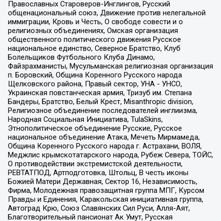
Православных Староверов-Инглингов, Русский
общенациональный союз, Движение против нелегальной
иммиграции, Кровь и Честь, О свободе совести и о
религиозных объединениях, Омская организация
общественного политического движения Русское
национальное единство, Северное Братство, Клуб
Болельщиков Футбольного Клуба Динамо,
Файзрахманисты, Мусульманская религиозная организация
п. Боровский, Община Коренного Русского народа
Щелковского района, Правый сектор, УНА - УНСО,
Украинская повстанческая армия, Тризуб им. Степана
Бандеры, Братство, Белый Крест, Misanthropic division,
Религиозное объединение последователей инглиизма,
Народная Социальная Инициатива, TulaSkins,
Этнополитическое объединение Русские, Русское
национальное объединение Атака, Мечеть Мирмамеда,
Община Коренного Русского народа г. Астрахани, ВОЛЯ,
Меджлис крымскотатарского народа, Рубеж Севера, ТОЙС,
О противодействии экстремистской деятельности,
РЕВТАТПОД, Артподготовка, Штольц, В честь иконы
Божией Матери Державная, Сектор 16, Независимость,
Фирма, Молодежная правозащитная группа МПГ, Курсом
Правды и Единения, Каракольская инициативная группа,
Автоград Крю, Союз Славянских Сил Руси, Алля-Аят,
Благотворительный пансионат Ак Умут, Русская