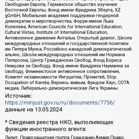
Свободная Европа, Германское общество изучения
Восточной Европы, Фонд имени Фридриха Эберта, XZ
gGmbH, Мобильная академия поддержки гендерной
демократии и миротворчества, Форум имени Льва
Копелева, American Councils for International Education,
Cultural Vistas, Institute of International Education,
Антивоенное движение Антальи, Открытый диалог, Школа
международных отношений и государственной политики
им Питера Мунка, Российско-канадский демократический
альянс, Школа международных отношений им Нормана
Патерсона, Центр Гражданских Свобод, Фонд Бориса
Немцова за Свободу, Фонд имени Фридриха Науманна за
свободу, Феминистское антивоенное сопротивление,
Комитет независимости Ингушетии, Прометей, Stop
Occupation of Karelia, Вернись живым, Фридом Хаус, СОТА
медиа, Либерально-демократическая Лига Украины
Источник:
https://minjust.gov.ru/ru/documents/7756/
данные на
13.05.2024
* Сведения реестра НКО, выполняющих
функции иностранного агента:
Лилит, Правозащитная группа Гражданин.Армия.Право,