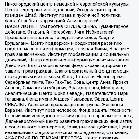
Нижегородский центр немецкой и европейской культуры,
Центр гендерных исследований, Фонд защиты прав
граждан Штаб, Институт права и публичной политики,
Фонд борьбы с коррупцией, Альянс врачей,
НАСИЛИЮ.НЕТ, Мы против СПИДа, СВЕЧА, Гуманитарное
действие, Открытый Петербург, Лига Избирателей,
Правовая инициатива, Гражданский Союз, Хасдей
Ерушалаим, Центр поддержки и содействия развитию
средств массовой информации, Горячая Линия, В защиту
прав заключенных, Институт глобализации и социальных
движений, Центр социально-информационных инициатив
Действие, Благотворительный фонд охраны здоровья и
защиты прав граждан, Благотворительный фонд помощи
осужденным и их семьям, Фонд Тольятти, Новое время,
Серебряная тайга, Так-Так-Так, Сова, центр Анна, Проект
Апрель, Самарская губерния, Эра здоровья, Мемориал,
Аналитический Центр Юрия Левады, Издательство Парк
Гагарина, Фонд имени Андрея Рылькова, Сфера, Центр
СИБАЛЬТ, Уральская правозащитная группа, Женщины
Евразии, Институт прав человека, Фонд защиты гласности,
Российский исследовательский центр по правам человека,
Дальневосточный центр развития гражданских инициатив
и социального партнерства, Гражданское действие, Центр
независимых социологических исследований, Сутяжник,
АКАДЕМИЯ ПО ПРАВАМ ЧЕЛОВЕКА, Центр развития