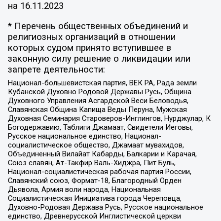
на
16.11.2023
* Перечень общественных объединений и
религиозных организаций в отношении
которых судом принято вступившее в
законную силу решение о ликвидации или
запрете деятельности:
Национал-большевистская партия, ВЕК РА, Рада земли
Кубанской Духовно Родовой Державы Русь, Община
Духовного Управления Асгардской Веси Беловодья,
Славянская Община Капища Веды Перуна, Мужская
Духовная Семинария Староверов-Инглингов, Нурджулар, К
Богодержавию, Таблиги Джамаат, Свидетели Иеговы,
Русское национальное единство, Национал-
социалистическое общество, Джамаат мувахидов,
Объединенный Вилайат Кабарды, Балкарии и Карачая,
Союз славян, Ат-Такфир Валь-Хиджра, Пит Буль,
Национал-социалистическая рабочая партия России,
Славянский союз, Формат-18, Благородный Орден
Дьявола, Армия воли народа, Национальная
Социалистическая Инициатива города Череповца,
Духовно-Родовая Держава Русь, Русское национальное
единство, Древнерусской Инглистической церкви