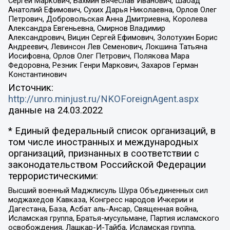
Сергей Маркович, Бахмин Вячеслав Иванович, Шабад
Анатолий Ефимович, Сухих Дарья Николаевна, Орлов Олег
Петрович, Добровольская Анна Дмитриевна, Королева
Александра Евгеньевна, Смирнов Владимир
Александрович, Вицин Сергей Ефимович, Золотухин Борис
Андреевич, Левинсон Лев Семенович, Локшина Татьяна
Иосифовна, Орлов Олег Петрович, Полякова Мара
Федоровна, Резник Генри Маркович, Захаров Герман
Константинович
Источник:
http://unro.minjust.ru/NKOForeignAgent.aspx
данные на
24.03.2022
* Единый федеральный список организаций, в
том числе иностранных и международных
организаций, признанных в соответствии с
законодательством Российской Федерации
террористическими:
Высший военный Маджлисуль Шура Объединенных сил
моджахедов Кавказа, Конгресс народов Ичкерии и
Дагестана, База, Асбат аль-Ансар, Священная война,
Исламская группа, Братья-мусульмане, Партия исламского
освобождения, Лашкар-И-Тайба, Исламская группа,