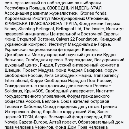
сеть организаций по наблюдению за выборами,
Республика Польша, СВОБОДНЫЙ ИДЕЛЬ-УРАЛ,
Ассоциация развития журналистики, IStories fonds,
Королевский Институт Международных Отношений,
КРИМСЬКА ПРАВОЗАХИСНА ГРУПА, Фонд имени Генриха
Бёлля, Stichting Bellingcat, Bellingcat Ltd, The Insider, Институт
правовой инициативы Центральной и Восточной Европы,
Фонд Открытой Эстонии, Calvert 22 Foundation, Канадский
украинский конгресс, Институт Макдональда-Лорье,
Украинская национальная федерация Канады,
Декабристы, Международный научный центр им Вудро
Вильсона, Свободная пресса, Возрождение, Всеукраинский
духовный центр , Риддл, Русский антивоенный комитет в
Швеции, Проект Медуза, Фонд Андрея Сахарова, Форум
свободной России, Лига Свободных Наций, Transparеncy
International, Форум Свободных Народов ПостРоссии,
Солидарность с гражданским движением в России –
Solidarus, КрымSOS, Свободный университет, Институт
государственного управления, Форум гражданского
общества Россия, Беллона, Союз жителей островов
Тисима и Хабомаи, Съезд народных депутатов, Гринпис
Интернешнл, Фонд борьбы с коррупцией Инк, Завет
церквей TCCN, Агора, Всемирный фонд природы, BDR
Novaja Gazeta-Europe, Алтай проект, Образовательный дом
прав человека Чернигов, Фонд Дом Прав Человека,