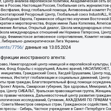
, Центр анализа европейской политики, Академическая сеть Во
ю в России, Настоящая Россия, Глобальная сеть журналистов
естфалия, Фонд глобальной помощи, Антивоенный комитет России,
татарский Ресурсный Центр, Глобальный союз IndustriALL, Russi
 Свободная Европа, Германское общество изучения Восточной 
и и миротворчества, Форум имени Льва Копелева, American Counci
ое движение Антальи, Открытый диалог, Школа международных отн
Школа международных отношений им Нормана Патерсона, Центр
ду, Феминистское антивоенное сопротивление, Комитет независ
а, Либерально-демократическая Лига Украины
uments/7756/
данные на
13.05.2024
функции иностранного агента:
раво, Нижегородский центр немецкой и европейской культуры,
тики, Фонд борьбы с коррупцией, Альянс врачей, НАСИЛИЮ.НЕТ,
я инициатива, Гражданский Союз, Хасдей Ерушалаим, Центр по
юченных, Институт глобализации и социальных движений, Цент
ты прав граждан, Благотворительный фонд помощи осужденным
а, Проект Апрель, Самарская губерния, Эра здоровья, Мемориал
ера, Центр СИБАЛЬТ, Уральская правозащитная группа, Женщины
по правам человека, Дальневосточный центр развития гражданс
ологических исследований, Сутяжник, АКАДЕМИЯ ПО ПРАВАМ Ч
е Совета Министров северных стран, Гражданское содействие,
я прессы - Сибирь, Частное учреждение в Санкт-Петербурге С