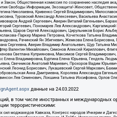
 и Закон, Общественная комиссия по сохранению наследия ак
звития Свободы Информации, Экозащита!-Женсовет, Общественн
Регина Николаевна, Кривенко Сергей Владимирович, Милославс
совна, Туровский Александр Алексеевич, Васильева Анастасия
Пивоваров Андрей Сергеевич, Аверин Виталий Евгеньевич, Бара
горий Сергеевич, Пономарев Лев Александрович, Каргалицкий 
ньевна, Щаров Сергей Алексадрович, Цирульников Борис Альбер
ислакова-Паркер Марина Петровна, Кочеткова Татьяна Владими
сандровна, Рачинский Ян Збигневич, Жемкова Елена Борисовна,
лана Сергеевна, Аверин Владимир Анатольевич, Щур Татьяна М
фтер Валентин Михайлович, Симонов Алексей Кириллович, Флиг
женова Светлана Куприяновна, Максимов Сергей Владимирович, 
кс Елена Владимировна, Буртина Елена Юрьевна, Гендель Людм
евна, Свечников Анатолий Мариевич, Прохоров Вадим Юрьевич
инский Леонид Борисович, Лукашевский Сергей Маркович, Бахм
Добровольская Анна Дмитриевна, Королева Александра Евгенье
евинсон Лев Семенович, Локшина Татьяна Иосифовна, Орлов Ол
ignAgent.aspx
данные на
24.03.2022
ций, в том числе иностранных и международных ор
ции террористическими:
ил моджахедов Кавказа, Конгресс народов Ичкерии и Дагеста