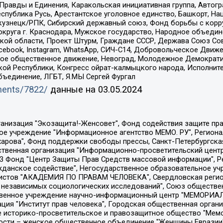
равды и Единения, Каракольская инициативная группа, Автогра
спублика Русь, Арестантское уголовное единство, Башкорт, Наци
окузнецк/РПК, Сибирский державный союз, Фонд борьбы с кор
округа г. Краснодара, Мужское государство, Народное объедин
ой области, Проект Штурм, Граждане СССР, Держава Союз Сов
Facebook, Instagram, WhatsApp, СИЧ-С14, Добровольческое Движ
ское общественное движение, Невоград, Молодежное Демократ
ой Республики, Конгресс ойрат-калмыцкого народа, Исполнит
бъединение, ЛГБТ, Я.МЫ Сергей Фургал
uments/7822/
данные на
03.05.2024
Общество с ограниченной ответственностью "Радио Свободная Европа/Радио Свобода", Чешское информационное агентство "MEDIUM-ORIENT", Красноярская региональная общественная организация "Мы против СПИДа", Камалягин Денис Николаевич, Маркелов Сергей Евгеньевич, Пономарев Лев Александрович, Савицкая Людмила Алексеевна, Автономная некоммерческая организация "Центр по работе с проблемой насилия "НАСИЛИЮ.НЕТ", Межрегиональный профессиональный союз работников здравоохранения "Альянс врачей", Юридическое лицо, зарегистрированное в Латвийской Республике, SIA "Medusa Project" (регистрационный номер 40103797863, дата регистрации 10.06.2014), Некоммерческая организация "Фонд по борьбе с коррупцией", Автономная некоммерческая организация "Институт права и публичной политики", Баданин Роман Сергеевич, Гликин Максим Александрович, Железнова Мария Михайловна, Лукьянова Юлия Сергеевна, Маетная Елизавета Витальевна, Маняхин Петр Борисович, Чуракова Ольга Владимировна, Ярош Юлия Петровна, Юридическое лицо "The Insider SIA", зарегистрированное в Риге, Латвийская Республика (дата регистрации 26.06.2015), являющееся администратором доменного имени интернет-издания "The Insider SIA", https://theins.ru, Постернак Алексей Евгеньевич, Рубин Михаил Аркадьевич, Анин Роман Александрович, Юридическое лицо Istories fonds, зарегистрированное в Латвийской Республике (регистрационный номер 50008295751, дата регистрации 24.02.2020), Великовский Дмитрий Александрович, Долинина Ирина Николаевна, Мароховская Алеся Алексеевна, Шлейнов Роман Юрьевич, Шмагун Олеся Валентиновна, Общество с ограниченной ответственностью "Альтаир 2021", Общество с ограниченной ответственностью "Вега 2021", Общество с ограниченной ответственностью "Главный редактор 2021", Общество с ограниченной ответственностью "Ромашки монолит", Важенков Артем Валерьевич, Ивановская областная общественная организация "Центр гендерных исследований", Гурман Юрий Альбертович, Медиапроект "ОВД-Инфо", Егоров Владимир Владимирович, Жилинский Владимир Александрович, Общество с ограниченной ответственностью "ЗП", Иванова София Юрьевна, Карезина Инна Павловна, Кильтау Екатерина Викторовна, Петров Алексей Викторович, Пискунов Сергей Евгеньевич, Смирнов Сергей Сергеевич, Тихонов Михаил Сергеевич, Общество с ограниченной ответственностью "ЖУРНАЛИСТ-ИНОСТРАННЫЙ АГЕНТ", Арапова Галина Юрьевна, Вольтская Татьяна Анатольевна, Американская компания "Mason G.E.S. Anonymous Foundation" (США), являющаяся владельцем интернет-издания https://mnews.world/, Компания "Stichting Bellingcat", зарегистрированная в Нидерландах (дата регистрации 11.07.2018), Захаров Андрей Вячеславович, Клепиковская Екатерина Дмитриевна, Общество с ограниченной ответственностью "МЕМО", Перл Роман Александрович, Симонов Евгений Алексеевич, Соловьева Елена Анатольевна, Сотников Даниил Владимирович, Сурначева Елизавета Дмитриевна, Автономная некоммерческая организация по защите прав человека и информированию населения "Якутия – Наше Мнение", Общество с ограниченной ответственностью "Москоу диджитал медиа", с 26.01.2023 Общество с ограниченной ответственностью "Чайка Белые сады", Ветошкина Валерия Валерьевна, Заговора Максим Александрович, Межрегиональное общественное движение "Российская ЛГБТ - сеть", Оленичев Максим Владимирович, Павлов Иван Юрьевич, Скворцова Елена Сергеевна, Общество с ограниченной ответственностью "Как бы инагент", Кочетков Игорь Викторович, Общество с ограниченной ответственностью "Честные выборы", Еланчик Олег Александрович, Общество с ограниченной ответственностью "Нобелевский призыв", Гималова Регина Эмилевна, Григорьев Андрей Валерьевич, Григорьева Алина Александровна, Ассоциация по содействию защите прав призывников, альтернативнослужащих и военнослужащих "Правозащитная группа "Гражданин.Армия.Право", Хисамова Регина Фаритовна, Автономная некоммерческая организация по реализа