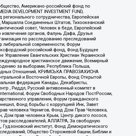
общество, Американо-российский фонд по
 MEDIA DEVELOPMENT INVESTMENT FUND,
 регионального сотрудничества, Европейская
 Маршалла Соединенных Штатов, Тихоокеанский
нтический совет, Человек в беде, Европейский
 извлечения органов, Фалунь Дафа, Друзья
рганизация по расследованию преследований
тр либеральной современности, Форум
 Оксфордский российский фонд, Фонд Будущее
е Управление Евангельских Христиан Украинской
еждународное христианское движение, Всемирный
людению за выборами, Республика Польша,
народных Отношений, КРИМСЬКА ПРАВОЗАХИСНА
ы Центральной и Восточной Европы, Фонд Открытой
иональная федерация Канады, Декабристы,
тр , Риддл, Русский антивоенный комитет в
nternational, Форум Свободных Народов ПостРоссии,
дарственного управления, Форум гражданского
рнешнл, Фонд борьбы с коррупцией Инк, Завет
прав человека Чернигов, Фонд Дом Прав Человека,
н, Дом прав человека Крым, Центр дикого лосося,
стов расследователей, АЛЛАТРА, За свободную
д, Гудзоновский институт, Фонд Демократического
сследований, Общество Сторожевой башни, Библии и