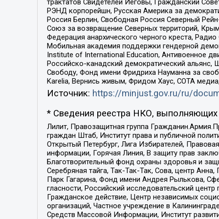
трактатов Свидетелей Иеговы, Гражданский Совет
РЭНД корпорейшн, Русская Америка за демократи
Россия Берлин, Свободная Россия Северный Рейн-В
Союз за возвращение Северных территорий, Крымско
Федерация анархического черного креста, Радио
Мобильная академия поддержки гендерной демократи
Institute of International Education, Антивоенн
Российско-канадский демократический альянс, 
Свободу, Фонд имени Фридриха Науманна за свобо
Karelia, Вернись живым, Фридом Хаус, СОТА меди
Источник:
https://minjust.gov.ru/ru/doc
* Сведения реестра НКО, выполняющих 
Лилит, Правозащитная группа Гражданин.Армия.П
граждан Штаб, Институт права и публичной поли
Открытый Петербург, Лига Избирателей, Правова
информации, Горячая Линия, В защиту прав закл
Благотворительный фонд охраны здоровья и защи
Серебряная тайга, Так-Так-Так, Сова, центр Анн
Парк Гагарина, Фонд имени Андрея Рылькова, Сф
гласности, Российский исследовательский центр 
Гражданское действие, Центр независимых соци
организаций, Частное учреждение в Калининград
Средств Массовой Информации, Институт развити