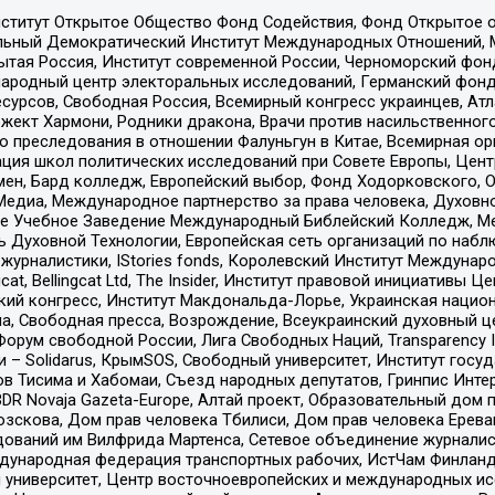
ститут Открытое Общество Фонд Содействия, Фонд Открытое 
альный Демократический Институт Международных Отношений,
тая Россия, Институт современной России, Черноморский фонд
родный центр электоральных исследований, Германский фонд
рсов, Свободная Россия, Всемирный конгресс украинцев, Атла
ект Хармони, Родники дракона, Врачи против насильственного
ию преследования в отношении Фалуньгун в Китае, Всемирная о
ация школ политических исследований при Совете Европы, Цен
мен, Бард колледж, Европейский выбор, Фонд Ходорковского,
едиа, Международное партнерство за права человека, Духовно
ое Учебное Заведение Международный Библейский Колледж, М
ь Духовной Технологии, Европейская сеть организаций по наб
урналистики, IStories fonds, Королевский Институт Между
gcat, Bellingcat Ltd, The Insider, Институт правовой инициатив
инский конгресс, Институт Макдональда-Лорье, Украинская нац
, Свободная пресса, Возрождение, Всеукраинский духовный цен
орум свободной России, Лига Свободных Наций, Transparеncy I
– Solidarus, КрымSOS, Свободный университет, Институт госу
в Тисима и Хабомаи, Съезд народных депутатов, Гринпис Инте
DR Novaja Gazeta-Europe, Алтай проект, Образовательный дом 
зскова, Дом прав человека Тбилиси, Дом прав человека Ерева
едований им Вилфрида Мартенса, Сетевое объединение журнали
Международная федерация транспортных рабочих, ИстЧам Финлан
й университет, Центр восточноевропейских и международных и