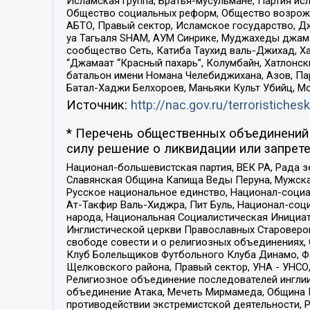
Исламская группа, Братья-мусульмане, Партия ис
Общество социальных реформ, Общество возрожд
АБТО, Правый сектор, Исламское государство, Д
уа Тагьаля SHAM, АУМ Синрике, Муджахеды джама
сообщество Сеть, Катиба Таухид валь-Джихад, Хай
“Джамаат “Красный пахарь”, Колумбайн, Хатлонск
батальон имени Номана Челебиджихана, Азов, Па
Батал-Хаджи Белхороев, Маньяки Культ Убийц, М
Источник:
http://nac.gov.ru/terroristichesk
* Перечень общественных объединений 
силу решение о ликвидации или запрете
Национал-большевистская партия, ВЕК РА, Рада 
Славянская Община Капища Веды Перуна, Мужская
Русское национальное единство, Национал-социа
Ат-Такфир Валь-Хиджра, Пит Буль, Национал-соц
народа, Национальная Социалистическая Инициат
Инглистической церкви Православных Староверов
свободе совести и о религиозных объединениях,
Клуб Болельщиков Футбольного Клуба Динамо, Фа
Щелковского района, Правый сектор, УНА - УНСО, У
Религиозное объединение последователей инглии
объединение Атака, Мечеть Мирмамеда, Община К
противодействии экстремистской деятельности, 