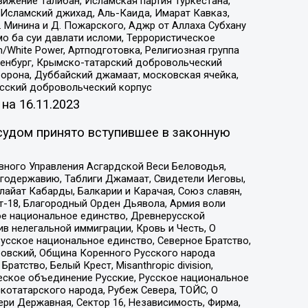
ижение Талибан, Исламская партия Туркестана,
Исламский джихад, Аль-Каида, Имарат Кавказ,
 Минина и Д. Пожарского, Аджр от Аллаха Субхану
о ба суи давлати исломи, Террористическое
/White Power, Артподготовка, Религиозная группа
Оренбург, Крымско-татарский добровольческий
орона, Дуббайский джамаат, московская ячейка,
усский добровольческий корпус
 на
16.11.2023
судом принято вступившее в законную
вного Управления Асгардской Веси Беловодья,
годержавию, Таблиги Джамаат, Свидетели Иеговы,
айат Кабарды, Балкарии и Карачая, Союз славян,
т-18, Благородный Орден Дьявола, Армия воли
ое национальное единство, Древнерусской
 нелегальной иммиграции, Кровь и Честь, О
усское национальное единство, Северное Братство,
ровский, Община Коренного Русского народа
атство, Белый Крест, Misanthropic division,
еское объединение Русские, Русское национальное
котатарского народа, Рубеж Севера, ТОЙС, О
ри Державная, Сектор 16, Независимость, Фирма,