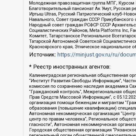
Молодежная правозащитная группа МПГ, Курсом П
Благотворительный пансионат Ак Умут, Русская ре
Иртыш Ultras, Русский Патриотический клуб-Нов
Навального, Совет граждан СССР Прикубанского 
Народный совет граждан РСФСР СССР Архангельск
Социалистических Районов, Meta Platforms Inc, 
Комитет, Татарстанское Региональное Всетатар
Татарской Автономной Советской Социалистическ
Красноярского края, Этническое национальное о
Источник:
https://minjust.gov.ru/ru/doc
* Реестр иностранных агентов:
Калининградская региональная общественная организация "Экозащита!-Женсовет", Фонд содействия защите прав и свобод граждан "Общественный вердикт", Фонд "Институт Развития Свободы Информации", Частное учреждение "Информационное агентство МЕМО. РУ", Региональная общественная организация "Общественная комиссия по сохранению наследия академика Сахарова", Фонд поддержки свободы прессы, Санкт-Петербургская общественная правозащитная организация "Гражданский контроль", Межрегиональная общественная организация "Информационно-просветительский центр "Мемориал", Региональный Фонд "Центр Защиты Прав Средств Массовой Информации", с 05.12.2023 Фонд "Центр Защиты Прав Средств массовой информации", Региональная общественная благотворительная организация помощи беженцам и мигрантам "Гражданское содействие", Негосударственное образовательное учреждение дополнительного профессионального образования (повышение квалификации) специалистов "АКАДЕМИЯ ПО ПРАВАМ ЧЕЛОВЕКА", Свердловская региональная общественная организация "Сутяжник", Автономная некоммерческая организация "Центр независимых социологических исследований", Союз общественных объединений "Российский исследовательский центр по правам человека", Региональное общественное учреждение научно-информационный центр "МЕМОРИАЛ", Некоммерческая организация "Фонд защиты гласности", Автономная некоммерческая организация "Институт прав человека", Городская общественная организация "Екатеринбургское общество "МЕМОРИАЛ", Городская общественная организация "Рязанское историко-просветительское и правозащитное общество "Мемориал" (Рязанский Мемориал), Челябинский региональный орган общественной самодеятельности – женское общественное объединение "Женщины Евразии", Челябинский региональный орган общественной самодеятельности "Уральская правозащитная группа", Фонд содействия защите здоровья и социальной справедливости имени Андрея Рылькова, Автономная Некоммерческая Организация "Аналитический Центр Юрия Левады", Автономная некоммерческая организация социальной поддержки населения "Проект Апрель", Региональная общественная организация помощи женщинам и детям, находящимся в кризисной ситуации "Информационно-методический центр "Анна", Фонд содействия развитию массовых коммуникаций и правовому просвещению "Так-так-Так", Фонд содействия устойчивому развитию "Серебряная тайга", Свердловский региональный общественный фонд социальных проектов "Новое время", "Idel.Реалии", Кавказ.Реалии, Крым.Реалии, Телеканал Настоящее Время, Татаро-башкирская служба Радио Свобода (Azatliq Radiosi), Радио Свободная Европа/Радио Свобода (PCE/PC), "Сибирь.Реалии", "Фактограф", Благотворительный фонд помощи осужденным и их семьям, Автономная некоммерческая организация "Институт глобализации и социальных движений", Фонд "В защиту прав заключенных", Частное учреждение "Центр поддержки и содействия развитию средств массовой информации", Пензенский региональный общественный благотворительный фонд "Гражданский союз", "Север.Реалии", Некоммерческая организация Фонд "Правовая инициатива", 