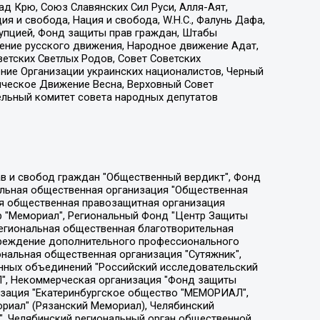
д Крю, Союз Славянских Сил Руси, Алля-Аят,
я и свобода, Нация и свобода, W.H.С., Фалунь Дафа,
рупцией, Фонд защиты прав граждан, Штабы
ение русского движения, Народное движение Адат,
етских Светлых Родов, Совет Советских
ение Организации украинских националистов, Черный
ическое Движение Весна, Верховный Совет
ельный комитет совета народных депутатов
ции социально-правовых программ "Лилит", Дальневосточное общественное движение "Маяк", Санкт-Петербургская ЛГБТ-инициативная группа "Выход", Инициативная группа ЛГБТ+ "Реверс", Алексеев Андрей Викторович, Бекбулатова Таисия Львовна, Беляев Иван Михайлович, Владыкина Елена Сергеевна, Гельман Марат Александрович, Никульшина Вероника Юрьевна, Толоконникова Надежда Андреевна, Шендерович Виктор Анатольевич, Общество с ограниченной ответственностью "Данное сообщение", Общество с ограниченной ответственностью Издательский дом "Новая глава", Айнбиндер Александра Александровна, Московский комьюнити-центр для ЛГБТ+инициатив, Благотворительный фонд развития филантропии, Deutsche Welle (Германия, Kurt-Schumacher-Strasse 3, 53113 Bonn), Борзунова Мария Михайловна, Воробьев Виктор Викторович, Голубева Анна Львовна, Константинова Алла Михайловна, Малкова Ирина Владимировна, Мурадов Мурад Абдулгалимович, Осетинская Елизавета Николаевна, Понасенков Евгений Николаевич, Ганапольский Матвей Юрьевич, Киселев Евгений Алексеевич, Борухович Ирина Григорьевна, Дремин Иван Тимофеевич, Дубровский Дмитрий Викторович, Красноярская региональная общественная организация поддержки и развития альтернативных образовательных технологий и межкультурных коммуникаций "ИНТЕРРА", Маяковская Екатерина Алексеевна, Фейгин Марк Захарович, Филимонов Андрей Викторович, Дзугкоева Регина Николаевна, Доброхотов Роман Александрович, Дудь Юрий Александрович, Елкин Сергей Владимирович, Кругликов Кирилл Игоревич, Сабунаева Мария Леонидовна, Семенов Алексей Владимирович, Шаинян Карен Багратович, Шульман Екатерина Михайловна, Асафьев Артур Валерьевич, Вахштайн Виктор Семенович, Венедиктов Алексей Алексеевич, Лушникова Екатерина Евгеньевна, Волков Леонид Михайлович, Невзоров Александр Глебович, Пархоменко Сергей Борисович, Сироткин Ярослав Николаевич, Кара-Мурза Владимир Владимирович, Баранова Наталья Владимировна, Гозман Леонид Яковлевич, Кагарлицкий Борис Юльевич, Климарев Михаил Валерьевич, Милов Владимир Станиславович, Автономная некоммерческая организация Краснодарский центр современного искусства "Типография", Моргенштерн Алишер Тагирович, Соболь Любовь Эдуардовна, Общество с ограниченной ответственностью "ЛИЗА НОРМ", Каспаров Гарри Кимович, Ходорковский Михаил Борисович, Общество с ограниченной ответственностью "Апрельские тезисы", Данилович Ирина Брониславовна, Кашин Олег Владимирович, Петров Николай Владимирович, Пивоваров Алексей Владимирович, Соколов Михаил Владимирович, Цветкова Юлия Владимировна, Чичваркин Евгений Александрович, Комитет против пыток/Команда против пыток, Общество с ограниченной ответственностью "Первый научный", Общество с ограниченной ответственностью "Вертолет и ко", Белоцерковская Вероника Борисовна, Кац Максим Евгеньевич, Лазарева Татьяна Юрьевна, Шаведдинов Руслан Табризович, Яшин Илья Валерьевич, Общество с ограниченной ответственностью "Иноагент ААВ", Алешковский Дмитрий Петрович, Альбац Евгения Марковна, Быков Дмитрий Львович, Галямина Юлия Евгеньевна, Лойко Сергей Леонидович, Мартынов Кирилл Константинович, Медведев Сергей Александрович, Крашенинников Федор Геннадиевич, Гордеева Катерина Вл