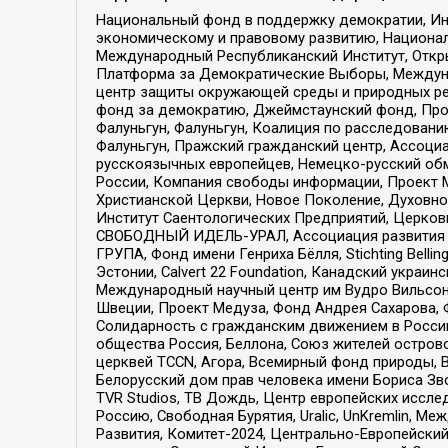
Национальный фонд в поддержку демократии, Ин
экономическому и правовому развитию, Национ
Международный Республиканский Институт, Откры
Платформа за Демократические Выборы, Междуна
центр защиты окружающей среды и природных ресу
фонд за демократию, Джеймстаунский фонд, Прож
Фалуньгун, Фалуньгун, Коалиция по расследован
Фалуньгун, Пражский гражданский центр, Ассоци
русскоязычных европейцев, Немецко-русский об
России, Компания свободы информации, Проект М
Христианской Церкви, Новое Поколение, Духовн
Институт Саентологических Предприятий, Церков
СВОБОДНЫЙ ИДЕЛЬ-УРАЛ, Ассоциация развития ж
ГРУПА, Фонд имени Генриха Бёлля, Stichting Bellin
Эстонии, Calvert 22 Foundation, Канадский укра
Международный научный центр им Вудро Вильсона
Швеции, Проект Медуза, Фонд Андрея Сахарова, Ф
Солидарность с гражданским движением в России 
общества Россия, Беллона, Союз жителей острово
церквей TCCN, Агора, Всемирный фонд природы, B
Белорусский дом прав человека имени Бориса Зво
TVR Studios, ТВ Дождь, Центр европейских иссл
Россию, Свободная Бурятия, Uralic, UnKremlin, 
Развития, Комитет-2024, Центрально-Европейски