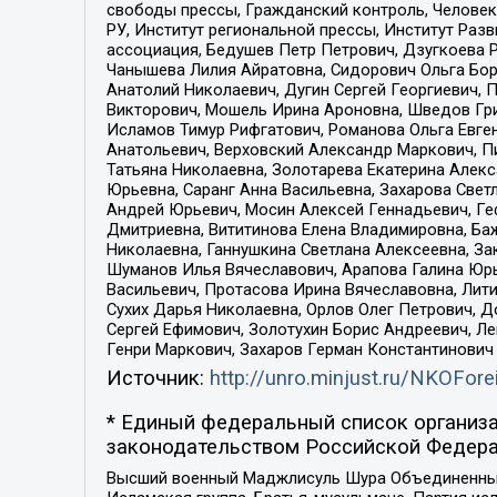
свободы прессы, Гражданский контроль, Человек
РУ, Институт региональной прессы, Институт Ра
ассоциация, Бедушев Петр Петрович, Дзугкоева 
Чанышева Лилия Айратовна, Сидорович Ольга Бори
Анатолий Николаевич, Дугин Сергей Георгиевич, 
Викторович, Мошель Ирина Ароновна, Шведов Гри
Исламов Тимур Рифгатович, Романова Ольга Евге
Анатольевич, Верховский Александр Маркович, П
Татьяна Николаевна, Золотарева Екатерина Алек
Юрьевна, Саранг Анна Васильевна, Захарова Свет
Андрей Юрьевич, Мосин Алексей Геннадьевич, Ге
Дмитриевна, Вититинова Елена Владимировна, Ба
Николаевна, Ганнушкина Светлана Алексеевна, За
Шуманов Илья Вячеславович, Арапова Галина Юрь
Васильевич, Протасова Ирина Вячеславовна, Лит
Сухих Дарья Николаевна, Орлов Олег Петрович, 
Сергей Ефимович, Золотухин Борис Андреевич, Л
Генри Маркович, Захаров Герман Константинович
Источник:
http://unro.minjust.ru/NKOFore
* Единый федеральный список организа
законодательством Российской Федера
Высший военный Маджлисуль Шура Объединенных с