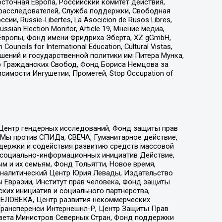
сточная Европа, Российский комитет действия,
-расследователей, Служба поддержки, Свободная
 Russie-Libertes, La Asocicion de Rusos Libres,
an Election Monitor, Article 19, Мнение медиа,
Европы, Фонд имени Фридриха Эберта, XZ gGmbH,
ls for International Education, Cultural Vistas,
ошений и государственной политики им Питера Мунка,
 Гражданских Свобод, Фонд Бориса Немцова за
имости Ингушетии, Прометей, Stop Occupation of
 Центр гендерных исследований, Фонд защиты прав
 Мы против СПИДа, СВЕЧА, Гуманитарное действие,
ддержки и содействия развитию средств массовой
р социально-информационных инициатив Действие,
 и их семьям, Фонд Тольятти, Новое время,
, Аналитический Центр Юрия Левады, Издательство
 Евразии, Институт прав человека, Фонд защиты
ких инициатив и социального партнерства,
ЕЛОВЕКА, Центр развития некоммерческих
 Трансперенси Интернешнл-Р, Центр Защиты Прав
овета Министров Северных Стран, Фонд поддержки