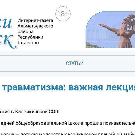
18+
СТАТЬИ
 травматизма: важная лекци
екция в Калейкинской СОШ
редней общеобразовательной школе прошла познавательна
ковна — детская медсестра Калейкинской врачебной амбу