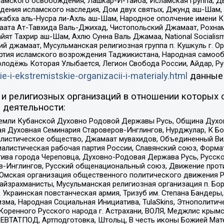
ламского освобождения, Лашкар-И-Тайба, Исламская группа, Дв
ения исламского наследия, Дом двух святых, Джунд аш-Шам, 
жабха аль-Нусра ли-Ахль аш-Шам, Народное ополчение имени К.
ата Ат-Тавхида Валь-Джихад, Чистопольский Джамаат, Рохнам
ят Тахрир аш-Шам, Ахлю Сунна Валь Джамаа, National Socialism
ий джамаат, Мусульманская религиозная группа п. Кушкуль г. 
ртия исламского возрождения Таджикистана, Народная самооб
олодёжь Которая Улыбается, Легион Свобода России, Айдар, Р
ie-i-ekstremistskie-organizacii-i-materialy.html
данные
и религиозных организаций в отношении которых 
 деятельности:
земли Кубанской Духовно Родовой Державы Русь, Община Духо
 Духовная Семинария Староверов-Инглингов, Нурджулар, К Бо
листическое общество, Джамаат мувахидов, Объединенный Вил
иалистическая рабочая партия России, Славянский союз, Форма
ива города Череповца, Духовно-Родовая Держава Русь, Русск
-Инглингов, Русский общенациональный союз, Движение против
 Омская организация общественного политического движения Р
йзрахманисты, Мусульманская религиозная организация п. Бо
краинская повстанческая армия, Тризуб им. Степана Бандеры, Бр
зма, Народная Социальная Инициатива, TulaSkins, Этнополитич
оренного Русского народа г. Астрахани, ВОЛЯ, Меджлис крымс
РЕВТАТПОД, Артподготовка, Штольц, В честь иконы Божией Мате