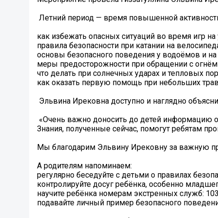
️ Летний период — время повышенной активности 
как избежать опасных ситуаций во время игр на 
правила безопасности при катании на велосипеда
основы безопасного поведения у водоёмов и на
меры предосторожности при обращении с огнём
что делать при солнечных ударах и тепловых по
как оказать первую помощь при небольших травм
Эльвина Ирековна доступно и наглядно объяснил
«Очень важно доносить до детей информацию о 
Знания, полученные сейчас, помогут ребятам про
Мы благодарим Эльвину Ирековну за важную пр
А родителям напоминаем:
регулярно беседуйте с детьми о правилах безопа
контролируйте досуг ребёнка, особенно младшег
научите ребёнка номерам экстренных служб: 103
подавайте личный пример безопасного поведени