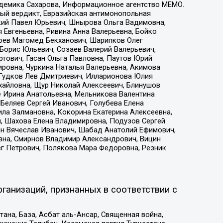
адемика Сахарова, Информационное агентство МЕМО.
ый вердикт, Евразийская антимонопольная
кий Павел Юрьевич, Шнырова Ольга Вадимовна,
 Евгеньевна, Ривина Анна Валерьевна, Бойко
хоев Магомед Бекханович, Шарипков Олег
Борис Юльевич, Созаев Валерий Валерьевич,
тович, Гасан Ольга Павловна, Паутов Юрий
ровна, Чуркина Наталья Валерьевна, Акимова
 Гудков Лев Дмитриевич, Илларионова Юлия
ихайловна, Щур Николай Алексеевич, Блинушов
е Ирина Анатольевна, Мельникова Валентина
Беляев Сергей Иванович, Голубева Елена
ила Залмановна, Кокорина Екатерина Алексеевна,
, Шахова Елена Владимировна, Подузов Сергей
ин Вячеслав Иванович, Шабад Анатолий Ефимович,
вна, Смирнов Владимир Александрович, Вицин
ег Петрович, Полякова Мара Федоровна, Резник
ганизаций, признанных в соответствии с
на, База, Асбат аль-Ансар, Священная война,