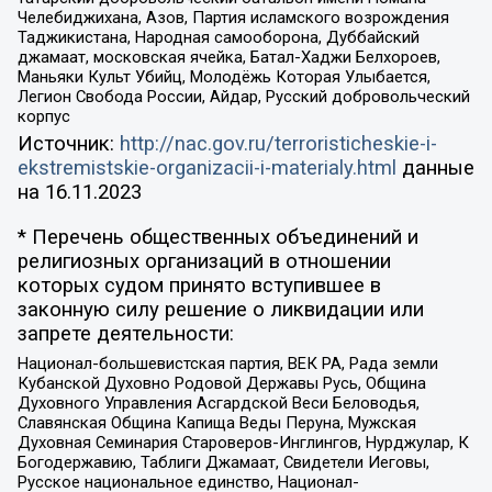
Челебиджихана, Азов, Партия исламского возрождения
Таджикистана, Народная самооборона, Дуббайский
джамаат, московская ячейка, Батал-Хаджи Белхороев,
Маньяки Культ Убийц, Молодёжь Которая Улыбается,
Легион Свобода России, Айдар, Русский добровольческий
корпус
Источник:
http://nac.gov.ru/terroristicheskie-i-
ekstremistskie-organizacii-i-materialy.html
данные
на
16.11.2023
* Перечень общественных объединений и
религиозных организаций в отношении
которых судом принято вступившее в
законную силу решение о ликвидации или
запрете деятельности:
Национал-большевистская партия, ВЕК РА, Рада земли
Кубанской Духовно Родовой Державы Русь, Община
Духовного Управления Асгардской Веси Беловодья,
Славянская Община Капища Веды Перуна, Мужская
Духовная Семинария Староверов-Инглингов, Нурджулар, К
Богодержавию, Таблиги Джамаат, Свидетели Иеговы,
Русское национальное единство, Национал-