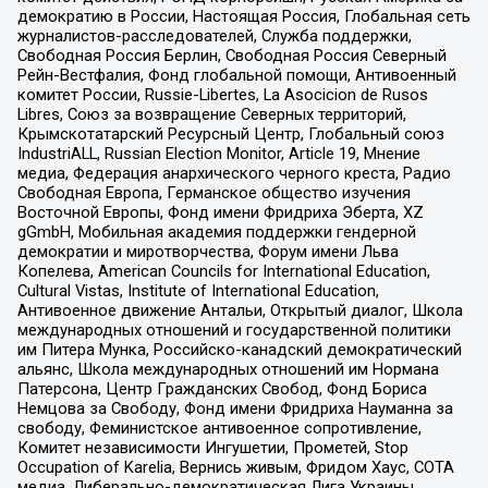
демократию в России, Настоящая Россия, Глобальная сеть
журналистов-расследователей, Служба поддержки,
Свободная Россия Берлин, Свободная Россия Северный
Рейн-Вестфалия, Фонд глобальной помощи, Антивоенный
комитет России, Russie-Libertes, La Asocicion de Rusos
Libres, Союз за возвращение Северных территорий,
Крымскотатарский Ресурсный Центр, Глобальный союз
IndustriALL, Russian Election Monitor, Article 19, Мнение
медиа, Федерация анархического черного креста, Радио
Свободная Европа, Германское общество изучения
Восточной Европы, Фонд имени Фридриха Эберта, XZ
gGmbH, Мобильная академия поддержки гендерной
демократии и миротворчества, Форум имени Льва
Копелева, American Councils for International Education,
Cultural Vistas, Institute of International Education,
Антивоенное движение Антальи, Открытый диалог, Школа
международных отношений и государственной политики
им Питера Мунка, Российско-канадский демократический
альянс, Школа международных отношений им Нормана
Патерсона, Центр Гражданских Свобод, Фонд Бориса
Немцова за Свободу, Фонд имени Фридриха Науманна за
свободу, Феминистское антивоенное сопротивление,
Комитет независимости Ингушетии, Прометей, Stop
Occupation of Karelia, Вернись живым, Фридом Хаус, СОТА
медиа, Либерально-демократическая Лига Украины