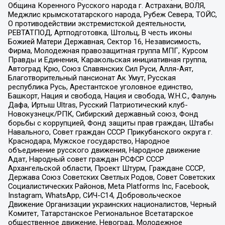
Община Коренного Русского народа г. Астрахани, ВОЛЯ,
Меджлис крымскотатарского народа, Рубеж Севера, ТОЙС,
О противодействии экстремистской деятельности,
РЕВТАТПОД, Артподготовка, Штольц, В честь иконы
Божией Матери Державная, Сектор 16, Независимость,
Фирма, Молодежная правозащитная группа МПГ, Курсом
Правды и Единения, Каракольская инициативная группа,
Автоград Крю, Союз Славянских Сил Руси, Алля-Аят,
Благотворительный пансионат Ак Умут, Русская
республика Русь, Арестантское уголовное единство,
Башкорт, Нация и свобода, Нация и свобода, W.H.С., Фалунь
Дафа, Иртыш Ultras, Русский Патриотический клуб-
Новокузнецк/РПК, Сибирский державный союз, Фонд
борьбы с коррупцией, Фонд защиты прав граждан, Штабы
Навального, Совет граждан СССР Прикубанского округа г.
Краснодара, Мужское государство, Народное
объединение русского движения, Народное движение
Адат, Народный совет граждан РСФСР СССР
Архангельской области, Проект Штурм, Граждане СССР,
Держава Союз Советских Светлых Родов, Совет Советских
Социалистических Районов, Meta Platforms Inc, Facebook,
Instagram, WhatsApp, СИЧ-С14, Добровольческое
Движение Организации украинских националистов, Черный
Комитет, Татарстанское Региональное Всетатарское
общественное движение, Невоград, Молодежное