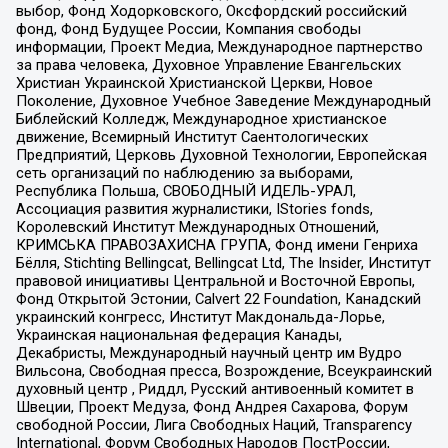
выбор, Фонд Ходорковского, Оксфордский российский
фонд, Фонд Будущее России, Компания свободы
информации, Проект Медиа, Международное партнерство
за права человека, Духовное Управление Евангельских
Христиан Украинской Христианской Церкви, Новое
Поколение, Духовное Учебное Заведение Международный
Библейский Колледж, Международное христианское
движение, Всемирный Институт Саентологических
Предприятий, Церковь Духовной Технологии, Европейская
сеть организаций по наблюдению за выборами,
Республика Польша, СВОБОДНЫЙ ИДЕЛЬ-УРАЛ,
Ассоциация развития журналистики, IStories fonds,
Королевский Институт Международных Отношений,
КРИМСЬКА ПРАВОЗАХИСНА ГРУПА, Фонд имени Генриха
Бёлля, Stichting Bellingcat, Bellingcat Ltd, The Insider, Институт
правовой инициативы Центральной и Восточной Европы,
Фонд Открытой Эстонии, Calvert 22 Foundation, Канадский
украинский конгресс, Институт Макдональда-Лорье,
Украинская национальная федерация Канады,
Декабристы, Международный научный центр им Вудро
Вильсона, Свободная пресса, Возрождение, Всеукраинский
духовный центр , Риддл, Русский антивоенный комитет в
Швеции, Проект Медуза, Фонд Андрея Сахарова, Форум
свободной России, Лига Свободных Наций, Transparеncy
International, Форум Свободных Народов ПостРоссии,