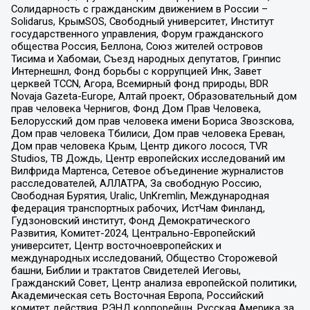
Солидарность с гражданским движением в России –
Solidarus, КрымSOS, Свободный университет, Институт
государственного управления, Форум гражданского
общества Россия, Беллона, Союз жителей островов
Тисима и Хабомаи, Съезд народных депутатов, Гринпис
Интернешнл, Фонд борьбы с коррупцией Инк, Завет
церквей TCCN, Агора, Всемирный фонд природы, BDR
Novaja Gazeta-Europe, Алтай проект, Образовательный дом
прав человека Чернигов, Фонд Дом Прав Человека,
Белорусский дом прав человека имени Бориса Звозскова,
Дом прав человека Тбилиси, Дом прав человека Ереван,
Дом прав человека Крым, Центр дикого лосося, TVR
Studios, ТВ Дождь, Центр европейских исследований им
Вилфрида Мартенса, Сетевое объединение журналистов
расследователей, АЛЛАТРА, За свободную Россию,
Свободная Бурятия, Uralic, UnKremlin, Международная
федерация транспортных рабочих, ИстЧам Финланд,
Гудзоновский институт, Фонд Демократического
Развития, Комитет-2024, Центрально-Европейский
университет, Центр восточноевропейских и
международных исследований, Общество Сторожевой
башни, Библии и трактатов Свидетелей Иеговы,
Гражданский Совет, Центр анализа европейской политики,
Академическая сеть Восточная Европа, Российский
комитет действия, РЭНД корпорейшн, Русская Америка за