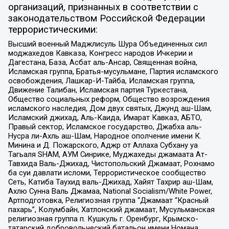
организаций, признанных в соответствии с
законодательством Российской Федерации
террористическими:
Высший военный Маджлисуль Шура Объединенных сил
моджахедов Кавказа, Конгресс народов Ичкерии и
Дагестана, База, Асбат аль-Ансар, Священная война,
Исламская группа, Братья-мусульмане, Партия исламского
освобождения, Лашкар-И-Тайба, Исламская группа,
Движение Талибан, Исламская партия Туркестана,
Общество социальных реформ, Общество возрождения
исламского наследия, Дом двух святых, Джунд аш-Шам,
Исламский джихад, Аль-Каида, Имарат Кавказ, АБТО,
Правый сектор, Исламское государство, Джабха аль-
Нусра ли-Ахль аш-Шам, Народное ополчение имени К.
Минина и Д. Пожарского, Аджр от Аллаха Субхану уа
Тагьаля SHAM, АУМ Синрике, Муджахеды джамаата Ат-
Тавхида Валь-Джихад, Чистопольский Джамаат, Рохнамо
ба суи давлати исломи, Террористическое сообщество
Сеть, Катиба Таухид валь-Джихад, Хайят Тахрир аш-Шам,
Ахлю Сунна Валь Джамаа, National Socialism/White Power,
Артподготовка, Религиозная группа “Джамаат “Красный
пахарь”, Колумбайн, Хатлонский джамаат, Мусульманская
религиозная группа п. Кушкуль г. Оренбург, Крымско-
татарский добровольческий батальон имени Номана