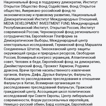
Национальный фонд в поддержку демократии, Институт
Открытое Общество Фонд Содействия, Фонд Открытое
общество, Американо-российский фонд по
экономическому и правовому развитию, Национальный
Демократический Институт Международных Отношений,
MEDIA DEVELOPMENT INVESTMENT FUND, Международный
Республиканский Институт, Открытая Россия, Институт
современной России, Черноморский фонд регионального
сотрудничества, Европейская Платформа за
Демократические Выборы, Международный центр
электоральных исследований, Германский фонд Маршалла
Соединенных Штатов, Тихоокеанский центр защиты
окружающей среды и природных ресурсов, Свободная
Россия, Всемирный конгресс украинцев, Атлантический
совет, Человек в беде, Европейский фонд за демократию,
Джеймстаунский фонд, Прожект Хармони, Родники
дракона, Врачи против насильственного извлечения
органов, Фалунь Дафа, Друзья Фалуньгун, Фалуньгун,
Коалиция по расследованию преследования в отношении
Фалуньгун в Китае, Всемирная организация по
расследованию преследований Фалуньгун, Пражский
гражданский центр, Ассоциация школ политических
исследований при Совете Европы, Центр либеральной
современности, Форум русскоязычных европейцев,
Немецко-русский обмен, Бард колледж, Европейский