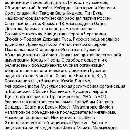
социалистическое общество, Джамаат мувахидов,
Объединенный Вилайат Кабарды, Балкарии и Карачая,
Союз славян, Ат-Такфир Валь-Хиджра, Пит Буль,
Национал-социалистическая рабочая партия России,
Славянский союз, Формат-18, Благородный Орден
Дьявола, Армия воли народа, Национальная
Социалистическая Инициатива города Череповца,
Духовно-Родовая Держава Русь, Русское национальное
единство, Древнерусской Инглистической церкви
Православных Староверов-Инглингов, Русский
общенациональный союз, Движение против нелегальной
иммиграции, Кровь и Честь, О свободе совести и о
религиозных объединениях, Омская организация
общественного политического движения Русское
национальное единство, Северное Братство, Клуб
Болельщиков Футбольного Клуба Динамо,
Файзрахманисты, Мусульманская религиозная организация
п. Боровский, Община Коренного Русского народа
Щелковского района, Правый сектор, УНА - УНСО,
Украинская повстанческая армия, Тризуб им. Степана
Бандеры, Братство, Белый Крест, Misanthropic division,
Религиозное объединение последователей инглиизма,
Народная Социальная Инициатива, TulaSkins,
Этнополитическое объединение Русские, Русское
национальное объединение Атака, Мечеть Мирмамеда,