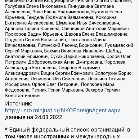
Максимов Сергей Владимирович, Беляев Сергей Иванович,
Голубева Елена Николаевна, Ганнушкина Светлана
Алексеевна, Закс Елена Владимировна, Буртина Елена
Юрьевна, Гендель Людмила Залмановна, Кокорина
Екатерина Алексеевна, Шуманов Илья Вячеславович,
Арапова Галина Юрьевна, Свечников Анатолий Мариевич,
Прохоров Вадим Юрьевич, Шахова Елена Владимировна,
Подузов Сергей Васильевич, Протасова Ирина
Вячеславовна, Литинский Леонид Борисович, Лукашевский
Сергей Маркович, Бахмин Вячеслав Иванович, Шабад
Анатолий Ефимович, Сухих Дарья Николаевна, Орлов Олег
Петрович, Добровольская Анна Дмитриевна, Королева
Александра Евгеньевна, Смирнов Владимир
Александрович, Вицин Сергей Ефимович, Золотухин Борис
Андреевич, Левинсон Лев Семенович, Локшина Татьяна
Иосифовна, Орлов Олег Петрович, Полякова Мара
Федоровна, Резник Генри Маркович, Захаров Герман
Константинович
Источник:
http://unro.minjust.ru/NKOForeignAgent.aspx
данные на
24.03.2022
* Единый федеральный список организаций, в
том числе иностранных и международных