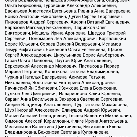
Ольга Вадимовна, Чанышева Лилия Айратовна, Сидорович
Ольга Борисовна, Туровский Александр Алексеевич,
Васильева Анастасия Евгеньевна, Ривина Анна Валерьевна,
Бойко Анатолий Николаевич, Дугин Сергей Георгиевич,
Пивоваров Андрей Сергеевич, Аверин Виталий Евгеньевич,
Барахоев Магомед Бекханович, Шарипков Олег
Викторович, Мошель Ирина Ароновна, Шведов Григорий
Сергеевич, Пономарев Лев Александрович, Каргалицкий
Борис Юльевич, Созаев Валерий Валерьевич, Исламов
Тимур Рифгатович, Романова Ольга Евгеньевна, Щаров
Сергей Алексадрович, Цирульников Борис Альбертович,
Гасан Ольга Павловна, Паутов Юрий Анатольевич,
Верховский Александр Маркович, Пислакова-Паркер
Марина Петровна, Кочеткова Татьяна Владимировна,
Чуркина Наталья Валерьевна, Акимова Татьяна
Николаевна, Золотарева Екатерина Александровна,
Рачинский Ян Збигневич, Жемкова Елена Борисовна,
Гудков Лев Дмитриевич, Илларионова Юлия Юрьевна,
Саранг Анна Васильевна, Захарова Светлана Сергеевна,
Аверин Владимир Анатольевич, Щур Татьяна Михайловна,
Щур Николай Алексеевич, Блинушов Андрей Юрьевич,
Мосин Алексей Геннадьевич, Гефтер Валентин Михайлович,
Симонов Алексей Кириллович, Флиге Ирина Анатольевна,
Мельникова Валентина Дмитриевна, Вититинова Елена
Владимировна, Баженова Светлана Куприяновна,