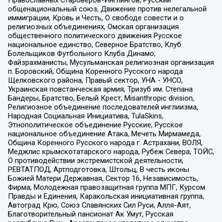
Православных Староверов-Инглингов, Русский
общенациональный союз, Движение против нелегальной
иммиграции, Кровь и Честь, О свободе совести и о
религиозных объединениях, Омская организация
общественного политического движения Русское
национальное единство, Северное Братство, Клуб
Болельщиков Футбольного Клуба Динамо,
Файзрахманисты, Мусульманская религиозная организация
п. Боровский, Община Коренного Русского народа
Щелковского района, Правый сектор, УНА - УНСО,
Украинская повстанческая армия, Тризуб им. Степана
Бандеры, Братство, Белый Крест, Misanthropic division,
Религиозное объединение последователей инглиизма,
Народная Социальная Инициатива, TulaSkins,
Этнополитическое объединение Русские, Русское
национальное объединение Атака, Мечеть Мирмамеда,
Община Коренного Русского народа г. Астрахани, ВОЛЯ,
Меджлис крымскотатарского народа, Рубеж Севера, ТОЙС,
О противодействии экстремистской деятельности,
РЕВТАТПОД, Артподготовка, Штольц, В честь иконы
Божией Матери Державная, Сектор 16, Независимость,
Фирма, Молодежная правозащитная группа МПГ, Курсом
Правды и Единения, Каракольская инициативная группа,
Автоград Крю, Союз Славянских Сил Руси, Алля-Аят,
Благотворительный пансионат Ак Умут, Русская