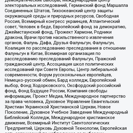
электоральных исследований, Германский фонд Маршалла
Соединенных Штатов, Тихоокеанский центр защиты
окружающей среды и природных ресурсов, Свободная
Россия, Всемирный конгресс украинцев, Атлантический
совет, Человек в беде, Европейский фонд за демократию,
Джеймстаунский фонд, Прожект Хармони, Родники
дракона, Врачи против насильственного извлечения
органов, Фалунь Дафа, Друзья Фалуньгун, Фалуньгун,
Коалиция по расследованию преследования в отношении
Фалуньгун в Китае, Всемирная организация по
расследованию преследований Фалуньгун, Пражский
гражданский центр, Ассоциация школ политических
исследований при Совете Европы, Центр либеральной
современности, Форум русскоязычных европейцев,
Немецко-русский обмен, Бард колледж, Европейский
выбор, Фонд Ходорковского, Оксфордский российский
фонд, Фонд Будущее России, Компания свободы
информации, Проект Медиа, Международное партнерство
за права человека, Духовное Управление Евангельских
Христиан Украинской Христианской Церкви, Новое
Поколение, Духовное Учебное Заведение Международный
Библейский Колледж, Международное христианское
движение, Всемирный Институт Саентологических
Предприятий, Церковь Духовной Технологии, Европейская