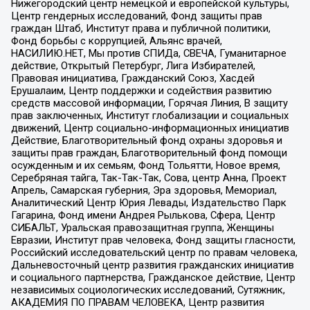
Нижегородский центр немецкой и европейской культуры,
Центр гендерных исследований, Фонд защиты прав
граждан Штаб, Институт права и публичной политики,
Фонд борьбы с коррупцией, Альянс врачей,
НАСИЛИЮ.НЕТ, Мы против СПИДа, СВЕЧА, Гуманитарное
действие, Открытый Петербург, Лига Избирателей,
Правовая инициатива, Гражданский Союз, Хасдей
Ерушалаим, Центр поддержки и содействия развитию
средств массовой информации, Горячая Линия, В защиту
прав заключенных, Институт глобализации и социальных
движений, Центр социально-информационных инициатив
Действие, Благотворительный фонд охраны здоровья и
защиты прав граждан, Благотворительный фонд помощи
осужденным и их семьям, Фонд Тольятти, Новое время,
Серебряная тайга, Так-Так-Так, Сова, центр Анна, Проект
Апрель, Самарская губерния, Эра здоровья, Мемориал,
Аналитический Центр Юрия Левады, Издательство Парк
Гагарина, Фонд имени Андрея Рылькова, Сфера, Центр
СИБАЛЬТ, Уральская правозащитная группа, Женщины
Евразии, Институт прав человека, Фонд защиты гласности,
Российский исследовательский центр по правам человека,
Дальневосточный центр развития гражданских инициатив
и социального партнерства, Гражданское действие, Центр
независимых социологических исследований, Сутяжник,
АКАДЕМИЯ ПО ПРАВАМ ЧЕЛОВЕКА, Центр развития