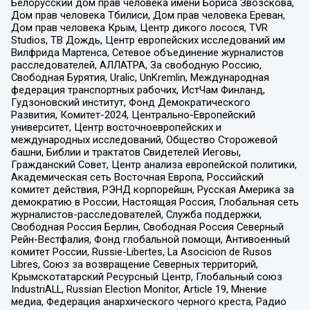
Белорусский дом прав человека имени Бориса Звозскова,
Дом прав человека Тбилиси, Дом прав человека Ереван,
Дом прав человека Крым, Центр дикого лосося, TVR
Studios, ТВ Дождь, Центр европейских исследований им
Вилфрида Мартенса, Сетевое объединение журналистов
расследователей, АЛЛАТРА, За свободную Россию,
Свободная Бурятия, Uralic, UnKremlin, Международная
федерация транспортных рабочих, ИстЧам Финланд,
Гудзоновский институт, Фонд Демократического
Развития, Комитет-2024, Центрально-Европейский
университет, Центр восточноевропейских и
международных исследований, Общество Сторожевой
башни, Библии и трактатов Свидетелей Иеговы,
Гражданский Совет, Центр анализа европейской политики,
Академическая сеть Восточная Европа, Российский
комитет действия, РЭНД корпорейшн, Русская Америка за
демократию в России, Настоящая Россия, Глобальная сеть
журналистов-расследователей, Служба поддержки,
Свободная Россия Берлин, Свободная Россия Северный
Рейн-Вестфалия, Фонд глобальной помощи, Антивоенный
комитет России, Russie-Libertes, La Asocicion de Rusos
Libres, Союз за возвращение Северных территорий,
Крымскотатарский Ресурсный Центр, Глобальный союз
IndustriALL, Russian Election Monitor, Article 19, Мнение
медиа, Федерация анархического черного креста, Радио