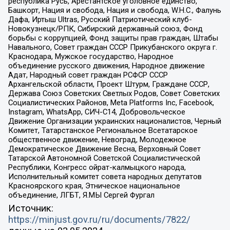
республика Русь, Арестантское уголовное единство,
Башкорт, Нация и свобода, Нация и свобода, W.H.С., Фалунь
Дафа, Иртыш Ultras, Русский Патриотический клуб-
Новокузнецк/РПК, Сибирский державный союз, Фонд
борьбы с коррупцией, Фонд защиты прав граждан, Штабы
Навального, Совет граждан СССР Прикубанского округа г.
Краснодара, Мужское государство, Народное
объединение русского движения, Народное движение
Адат, Народный совет граждан РСФСР СССР
Архангельской области, Проект Штурм, Граждане СССР,
Держава Союз Советских Светлых Родов, Совет Советских
Социалистических Районов, Meta Platforms Inc, Facebook,
Instagram, WhatsApp, СИЧ-С14, Добровольческое
Движение Организации украинских националистов, Черный
Комитет, Татарстанское Региональное Всетатарское
общественное движение, Невоград, Молодежное
Демократическое Движение Весна, Верховный Совет
Татарской Автономной Советской Социалистической
Республики, Конгресс ойрат-калмыцкого народа,
Исполнительный комитет совета народных депутатов
Красноярского края, Этническое национальное
объединение, ЛГБТ, Я.МЫ Сергей Фургал
Источник:
https://minjust.gov.ru/ru/documents/7822/