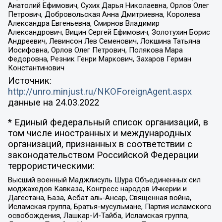
Анатолий Ефимович, Сухих Дарья Николаевна, Орлов Олег
Петрович, Добровольская Анна Дмитриевна, Королева
Александра Евгеньевна, Смирнов Владимир
Александрович, Вицин Сергей Ефимович, Золотухин Борис
Андреевич, Левинсон Лев Семенович, Локшина Татьяна
Иосифовна, Орлов Олег Петрович, Полякова Мара
Федоровна, Резник Генри Маркович, Захаров Герман
Константинович
Источник:
http://unro.minjust.ru/NKOForeignAgent.aspx
данные на
24.03.2022
* Единый федеральный список организаций, в
том числе иностранных и международных
организаций, признанных в соответствии с
законодательством Российской Федерации
террористическими:
Высший военный Маджлисуль Шура Объединенных сил
моджахедов Кавказа, Конгресс народов Ичкерии и
Дагестана, База, Асбат аль-Ансар, Священная война,
Исламская группа, Братья-мусульмане, Партия исламского
освобождения, Лашкар-И-Тайба, Исламская группа,