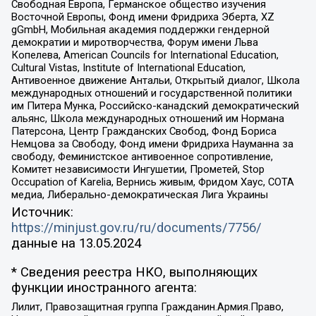
Свободная Европа, Германское общество изучения
Восточной Европы, Фонд имени Фридриха Эберта, XZ
gGmbH, Мобильная академия поддержки гендерной
демократии и миротворчества, Форум имени Льва
Копелева, American Councils for International Education,
Cultural Vistas, Institute of International Education,
Антивоенное движение Антальи, Открытый диалог, Школа
международных отношений и государственной политики
им Питера Мунка, Российско-канадский демократический
альянс, Школа международных отношений им Нормана
Патерсона, Центр Гражданских Свобод, Фонд Бориса
Немцова за Свободу, Фонд имени Фридриха Науманна за
свободу, Феминистское антивоенное сопротивление,
Комитет независимости Ингушетии, Прометей, Stop
Occupation of Karelia, Вернись живым, Фридом Хаус, СОТА
медиа, Либерально-демократическая Лига Украины
Источник:
https://minjust.gov.ru/ru/documents/7756/
данные на
13.05.2024
* Сведения реестра НКО, выполняющих
функции иностранного агента:
Лилит, Правозащитная группа Гражданин.Армия.Право,