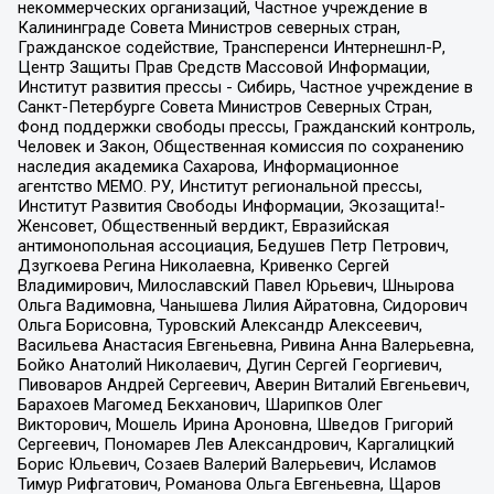
некоммерческих организаций, Частное учреждение в
Калининграде Совета Министров северных стран,
Гражданское содействие, Трансперенси Интернешнл-Р,
Центр Защиты Прав Средств Массовой Информации,
Институт развития прессы - Сибирь, Частное учреждение в
Санкт-Петербурге Совета Министров Северных Стран,
Фонд поддержки свободы прессы, Гражданский контроль,
Человек и Закон, Общественная комиссия по сохранению
наследия академика Сахарова, Информационное
агентство МЕМО. РУ, Институт региональной прессы,
Институт Развития Свободы Информации, Экозащита!-
Женсовет, Общественный вердикт, Евразийская
антимонопольная ассоциация, Бедушев Петр Петрович,
Дзугкоева Регина Николаевна, Кривенко Сергей
Владимирович, Милославский Павел Юрьевич, Шнырова
Ольга Вадимовна, Чанышева Лилия Айратовна, Сидорович
Ольга Борисовна, Туровский Александр Алексеевич,
Васильева Анастасия Евгеньевна, Ривина Анна Валерьевна,
Бойко Анатолий Николаевич, Дугин Сергей Георгиевич,
Пивоваров Андрей Сергеевич, Аверин Виталий Евгеньевич,
Барахоев Магомед Бекханович, Шарипков Олег
Викторович, Мошель Ирина Ароновна, Шведов Григорий
Сергеевич, Пономарев Лев Александрович, Каргалицкий
Борис Юльевич, Созаев Валерий Валерьевич, Исламов
Тимур Рифгатович, Романова Ольга Евгеньевна, Щаров