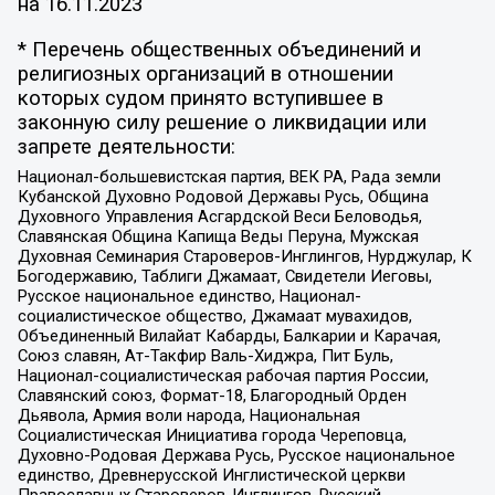
на
16.11.2023
* Перечень общественных объединений и
религиозных организаций в отношении
которых судом принято вступившее в
законную силу решение о ликвидации или
запрете деятельности:
Национал-большевистская партия, ВЕК РА, Рада земли
Кубанской Духовно Родовой Державы Русь, Община
Духовного Управления Асгардской Веси Беловодья,
Славянская Община Капища Веды Перуна, Мужская
Духовная Семинария Староверов-Инглингов, Нурджулар, К
Богодержавию, Таблиги Джамаат, Свидетели Иеговы,
Русское национальное единство, Национал-
социалистическое общество, Джамаат мувахидов,
Объединенный Вилайат Кабарды, Балкарии и Карачая,
Союз славян, Ат-Такфир Валь-Хиджра, Пит Буль,
Национал-социалистическая рабочая партия России,
Славянский союз, Формат-18, Благородный Орден
Дьявола, Армия воли народа, Национальная
Социалистическая Инициатива города Череповца,
Духовно-Родовая Держава Русь, Русское национальное
единство, Древнерусской Инглистической церкви