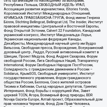
сеть организаций по наблюдению за выборами,
Республика Польша, СВОБОДНЫЙ ИДЕЛЬ-УРАЛ,
Ассоциация развития журналистики, IStories fonds,
Королевский Институт Международных Отношений,
КРИМСЬКА ПРАВОЗАХИСНА ГРУПА, Фонд имени Генриха
Бёлля, Stichting Bellingcat, Bellingcat Ltd, The Insider, Институт
правовой инициативы Центральной и Восточной Европы,
Фонд Открытой Эстонии, Calvert 22 Foundation, Канадский
украинский конгресс, Институт Макдональда-Лорье,
Украинская национальная федерация Канады,
Декабристы, Международный научный центр им Вудро
Вильсона, Свободная пресса, Возрождение, Всеукраинский
духовный центр , Риддл, Русский антивоенный комитет в
Швеции, Проект Медуза, Фонд Андрея Сахарова, Форум
свободной России, Лига Свободных Наций, Transparеncy
International, Форум Свободных Народов ПостРоссии,
Солидарность с гражданским движением в России –
Solidarus, КрымSOS, Свободный университет, Институт
государственного управления, Форум гражданского
общества Россия, Беллона, Союз жителей островов
Тисима и Хабомаи, Съезд народных депутатов, Гринпис
Интернешнл, Фонд борьбы с коррупцией Инк, Завет
церквей TCCN, Агора, Всемирный фонд природы, BDR
Novaja Gazeta-Europe, Алтай проект, Образовательный дом
прав человека Чернигов, Фонд Дом Прав Человека,