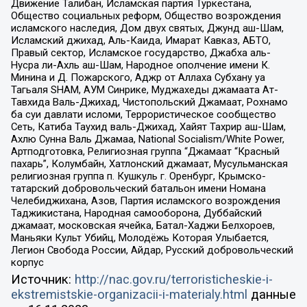
Движение Талибан, Исламская партия Туркестана,
Общество социальных реформ, Общество возрождения
исламского наследия, Дом двух святых, Джунд аш-Шам,
Исламский джихад, Аль-Каида, Имарат Кавказ, АБТО,
Правый сектор, Исламское государство, Джабха аль-
Нусра ли-Ахль аш-Шам, Народное ополчение имени К.
Минина и Д. Пожарского, Аджр от Аллаха Субхану уа
Тагьаля SHAM, АУМ Синрике, Муджахеды джамаата Ат-
Тавхида Валь-Джихад, Чистопольский Джамаат, Рохнамо
ба суи давлати исломи, Террористическое сообщество
Сеть, Катиба Таухид валь-Джихад, Хайят Тахрир аш-Шам,
Ахлю Сунна Валь Джамаа, National Socialism/White Power,
Артподготовка, Религиозная группа “Джамаат “Красный
пахарь”, Колумбайн, Хатлонский джамаат, Мусульманская
религиозная группа п. Кушкуль г. Оренбург, Крымско-
татарский добровольческий батальон имени Номана
Челебиджихана, Азов, Партия исламского возрождения
Таджикистана, Народная самооборона, Дуббайский
джамаат, московская ячейка, Батал-Хаджи Белхороев,
Маньяки Культ Убийц, Молодёжь Которая Улыбается,
Легион Свобода России, Айдар, Русский добровольческий
корпус
Источник:
http://nac.gov.ru/terroristicheskie-i-
ekstremistskie-organizacii-i-materialy.html
данные