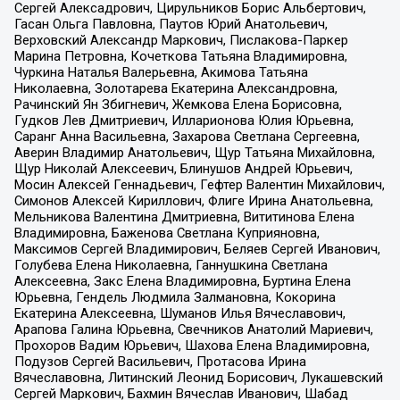
Сергей Алексадрович, Цирульников Борис Альбертович,
Гасан Ольга Павловна, Паутов Юрий Анатольевич,
Верховский Александр Маркович, Пислакова-Паркер
Марина Петровна, Кочеткова Татьяна Владимировна,
Чуркина Наталья Валерьевна, Акимова Татьяна
Николаевна, Золотарева Екатерина Александровна,
Рачинский Ян Збигневич, Жемкова Елена Борисовна,
Гудков Лев Дмитриевич, Илларионова Юлия Юрьевна,
Саранг Анна Васильевна, Захарова Светлана Сергеевна,
Аверин Владимир Анатольевич, Щур Татьяна Михайловна,
Щур Николай Алексеевич, Блинушов Андрей Юрьевич,
Мосин Алексей Геннадьевич, Гефтер Валентин Михайлович,
Симонов Алексей Кириллович, Флиге Ирина Анатольевна,
Мельникова Валентина Дмитриевна, Вититинова Елена
Владимировна, Баженова Светлана Куприяновна,
Максимов Сергей Владимирович, Беляев Сергей Иванович,
Голубева Елена Николаевна, Ганнушкина Светлана
Алексеевна, Закс Елена Владимировна, Буртина Елена
Юрьевна, Гендель Людмила Залмановна, Кокорина
Екатерина Алексеевна, Шуманов Илья Вячеславович,
Арапова Галина Юрьевна, Свечников Анатолий Мариевич,
Прохоров Вадим Юрьевич, Шахова Елена Владимировна,
Подузов Сергей Васильевич, Протасова Ирина
Вячеславовна, Литинский Леонид Борисович, Лукашевский
Сергей Маркович, Бахмин Вячеслав Иванович, Шабад