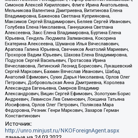
Симонов Алексей Кириллович, Флиге Ирина Анатольевна,
Мельникова Валентина Дмитриевна, Вититинова Елена
Владимировна, Баженова Светлана Куприяновна,
Максимов Сергей Владимирович, Беляев Сергей Иванович,
Голубева Елена Николаевна, Ганнушкина Светлана
Алексеевна, Закс Елена Владимировна, Буртина Елена
Юрьевна, Гендель Людмила Залмановна, Кокорина
Екатерина Алексеевна, Шуманов Илья Вячеславович,
Арапова Галина Юрьевна, Свечников Анатолий Мариевич,
Прохоров Вадим Юрьевич, Шахова Елена Владимировна,
Подузов Сергей Васильевич, Протасова Ирина
Вячеславовна, Литинский Леонид Борисович, Лукашевский
Сергей Маркович, Бахмин Вячеслав Иванович, Шабад
Анатолий Ефимович, Сухих Дарья Николаевна, Орлов Олег
Петрович, Добровольская Анна Дмитриевна, Королева
Александра Евгеньевна, Смирнов Владимир
Александрович, Вицин Сергей Ефимович, Золотухин Борис
Андреевич, Левинсон Лев Семенович, Локшина Татьяна
Иосифовна, Орлов Олег Петрович, Полякова Мара
Федоровна, Резник Генри Маркович, Захаров Герман
Константинович
Источник:
http://unro.minjust.ru/NKOForeignAgent.aspx
данные на
24.03.2022