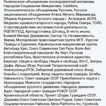
Религиозное объединение последователей инглиизма,
Народная Социальная Инициатива, TulaSkins,
Этнополитическое объединение Русские, Русское
национальное объединение Атака, Мечеть Мирмамеда,
Община Коренного Русского народа г. Астрахани, ВОЛЯ,
Меджлис крымскотатарского народа, Рубеж Севера, ТОЙС,
О противодействии экстремистской деятельности,
РЕВТАТПОД, Артподготовка, Штольц, В честь иконы
Божией Матери Державная, Сектор 16, Независимость,
Фирма, Молодежная правозащитная группа МПГ, Курсом
Правды и Единения, Каракольская инициативная группа,
Автоград Крю, Союз Славянских Сил Руси, Алля-Аят,
Благотворительный пансионат Ак Умут, Русская
республика Русь, Арестантское уголовное единство,
Башкорт, Нация и свобода, Нация и свобода, W.H.С., Фалунь
Дафа, Иртыш Ultras, Русский Патриотический клуб-
Новокузнецк/РПК, Сибирский державный союз, Фонд
борьбы с коррупцией, Фонд защиты прав граждан, Штабы
Навального, Совет граждан СССР Прикубанского округа г.
Краснодара, Мужское государство, Народное
объединение русского движения, Народное движение
Адат, Народный совет граждан РСФСР СССР
Архангельской области, Проект Штурм, Граждане СССР,
Держава Союз Советских Светлых Родов, Совет Советских
Социалистических Районов, Meta Platforms Inc, Facebook,