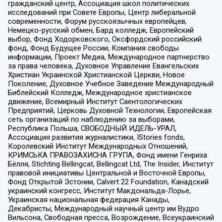
гражданский центр, Ассоциация школ политических
исследований при Совете Европы, Центр либеральной
современности, Форум русскоязычных европейцев,
Немецко-русский обмен, Бард колледж, Европейский
выбор, Фонд Ходорковского, Оксфордский российский
фонд, Фонд Будущее России, Компания свободы
информации, Проект Медиа, Международное партнерство
за права человека, Духовное Управление Евангельских
Христиан Украинской Христианской Церкви, Новое
Поколение, Духовное Учебное Заведение Международный
Библейский Колледж, Международное христианское
движение, Всемирный Институт Саентологических
Предприятий, Церковь Духовной Технологии, Европейская
сеть организаций по наблюдению за выборами,
Республика Польша, СВОБОДНЫЙ ИДЕЛЬ-УРАЛ,
Ассоциация развития журналистики, IStories fonds,
Королевский Институт Международных Отношений,
КРИМСЬКА ПРАВОЗАХИСНА ГРУПА, Фонд имени Генриха
Бёлля, Stichting Bellingcat, Bellingcat Ltd, The Insider, Институт
правовой инициативы Центральной и Восточной Европы,
Фонд Открытой Эстонии, Calvert 22 Foundation, Канадский
украинский конгресс, Институт Макдональда-Лорье,
Украинская национальная федерация Канады,
Декабристы, Международный научный центр им Вудро
Вильсона, Свободная пресса, Возрождение, Всеукраинский