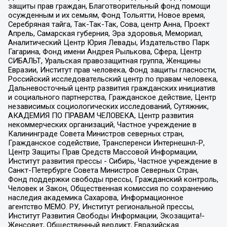
защиты прав граждан, Благотворительный фонд помощи
осужденным и их семьям, Фонд Тольятти, Новое время,
Серебряная тайга, Так-Так-Так, Сова, центр Анна, Проект
Апрель, Самарская губерния, Эра здоровья, Мемориал,
Аналитический Центр Юрия Левады, Издательство Парк
Гагарина, Фонд имени Андрея Рылькова, Сфера, Центр
СИБАЛЬТ, Уральская правозащитная группа, Женщины
Евразии, Институт прав человека, Фонд защиты гласности,
Российский исследовательский центр по правам человека,
Дальневосточный центр развития гражданских инициатив
и социального партнерства, Гражданское действие, Центр
независимых социологических исследований, Сутяжник,
АКАДЕМИЯ ПО ПРАВАМ ЧЕЛОВЕКА, Центр развития
некоммерческих организаций, Частное учреждение в
Калининграде Совета Министров северных стран,
Гражданское содействие, Трансперенси Интернешнл-Р,
Центр Защиты Прав Средств Массовой Информации,
Институт развития прессы - Сибирь, Частное учреждение в
Санкт-Петербурге Совета Министров Северных Стран,
Фонд поддержки свободы прессы, Гражданский контроль,
Человек и Закон, Общественная комиссия по сохранению
наследия академика Сахарова, Информационное
агентство МЕМО. РУ, Институт региональной прессы,
Институт Развития Свободы Информации, Экозащита!-
Женсовет, Общественный вердикт, Евразийская