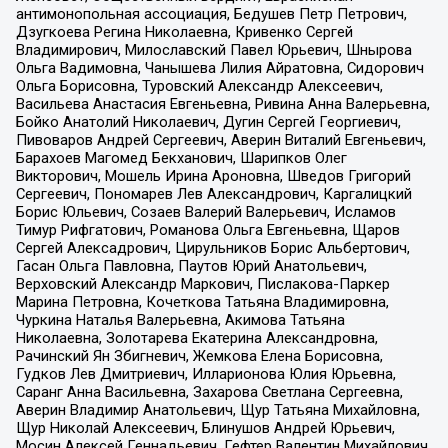
антимонопольная ассоциация, Бедушев Петр Петрович,
Дзугкоева Регина Николаевна, Кривенко Сергей
Владимирович, Милославский Павел Юрьевич, Шнырова
Ольга Вадимовна, Чанышева Лилия Айратовна, Сидорович
Ольга Борисовна, Туровский Александр Алексеевич,
Васильева Анастасия Евгеньевна, Ривина Анна Валерьевна,
Бойко Анатолий Николаевич, Дугин Сергей Георгиевич,
Пивоваров Андрей Сергеевич, Аверин Виталий Евгеньевич,
Барахоев Магомед Бекханович, Шарипков Олег
Викторович, Мошель Ирина Ароновна, Шведов Григорий
Сергеевич, Пономарев Лев Александрович, Каргалицкий
Борис Юльевич, Созаев Валерий Валерьевич, Исламов
Тимур Рифгатович, Романова Ольга Евгеньевна, Щаров
Сергей Алексадрович, Цирульников Борис Альбертович,
Гасан Ольга Павловна, Паутов Юрий Анатольевич,
Верховский Александр Маркович, Пислакова-Паркер
Марина Петровна, Кочеткова Татьяна Владимировна,
Чуркина Наталья Валерьевна, Акимова Татьяна
Николаевна, Золотарева Екатерина Александровна,
Рачинский Ян Збигневич, Жемкова Елена Борисовна,
Гудков Лев Дмитриевич, Илларионова Юлия Юрьевна,
Саранг Анна Васильевна, Захарова Светлана Сергеевна,
Аверин Владимир Анатольевич, Щур Татьяна Михайловна,
Щур Николай Алексеевич, Блинушов Андрей Юрьевич,
Мосин Алексей Геннадьевич, Гефтер Валентин Михайлович,