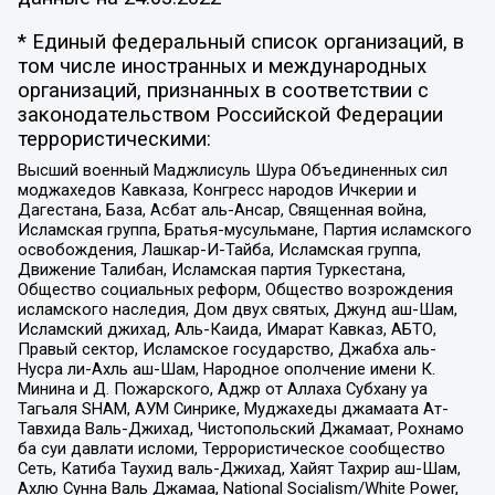
* Единый федеральный список организаций, в
том числе иностранных и международных
организаций, признанных в соответствии с
законодательством Российской Федерации
террористическими:
Высший военный Маджлисуль Шура Объединенных сил
моджахедов Кавказа, Конгресс народов Ичкерии и
Дагестана, База, Асбат аль-Ансар, Священная война,
Исламская группа, Братья-мусульмане, Партия исламского
освобождения, Лашкар-И-Тайба, Исламская группа,
Движение Талибан, Исламская партия Туркестана,
Общество социальных реформ, Общество возрождения
исламского наследия, Дом двух святых, Джунд аш-Шам,
Исламский джихад, Аль-Каида, Имарат Кавказ, АБТО,
Правый сектор, Исламское государство, Джабха аль-
Нусра ли-Ахль аш-Шам, Народное ополчение имени К.
Минина и Д. Пожарского, Аджр от Аллаха Субхану уа
Тагьаля SHAM, АУМ Синрике, Муджахеды джамаата Ат-
Тавхида Валь-Джихад, Чистопольский Джамаат, Рохнамо
ба суи давлати исломи, Террористическое сообщество
Сеть, Катиба Таухид валь-Джихад, Хайят Тахрир аш-Шам,
Ахлю Сунна Валь Джамаа, National Socialism/White Power,