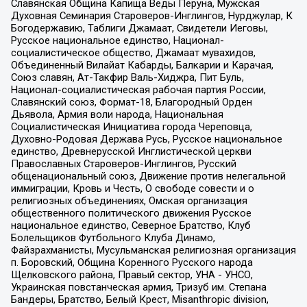
Славянская Община Капища Веды Перуна, Мужская
Духовная Семинария Староверов-Инглингов, Нурджулар, К
Богодержавию, Таблиги Джамаат, Свидетели Иеговы,
Русское национальное единство, Национал-
социалистическое общество, Джамаат мувахидов,
Объединенный Вилайат Кабарды, Балкарии и Карачая,
Союз славян, Ат-Такфир Валь-Хиджра, Пит Буль,
Национал-социалистическая рабочая партия России,
Славянский союз, Формат-18, Благородный Орден
Дьявола, Армия воли народа, Национальная
Социалистическая Инициатива города Череповца,
Духовно-Родовая Держава Русь, Русское национальное
единство, Древнерусской Инглистической церкви
Православных Староверов-Инглингов, Русский
общенациональный союз, Движение против нелегальной
иммиграции, Кровь и Честь, О свободе совести и о
религиозных объединениях, Омская организация
общественного политического движения Русское
национальное единство, Северное Братство, Клуб
Болельщиков Футбольного Клуба Динамо,
Файзрахманисты, Мусульманская религиозная организация
п. Боровский, Община Коренного Русского народа
Щелковского района, Правый сектор, УНА - УНСО,
Украинская повстанческая армия, Тризуб им. Степана
Бандеры, Братство, Белый Крест, Misanthropic division,