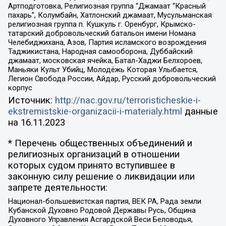
Артподготовка, Религиозная группа “Джамаат “Красный
пахарь”, Колумбайн, Хатлонский джамаат, Мусульманская
религиозная группа п. Кушкуль г. Оренбург, Крымско-
татарский добровольческий батальон имени Номана
Челебиджихана, Азов, Партия исламского возрождения
Таджикистана, Народная самооборона, Дуббайский
джамаат, московская ячейка, Батал-Хаджи Белхороев,
Маньяки Культ Убийц, Молодёжь Которая Улыбается,
Легион Свобода России, Айдар, Русский добровольческий
корпус
Источник:
http://nac.gov.ru/terroristicheskie-i-
ekstremistskie-organizacii-i-materialy.html
данные
на
16.11.2023
* Перечень общественных объединений и
религиозных организаций в отношении
которых судом принято вступившее в
законную силу решение о ликвидации или
запрете деятельности:
Национал-большевистская партия, ВЕК РА, Рада земли
Кубанской Духовно Родовой Державы Русь, Община
Духовного Управления Асгардской Веси Беловодья,