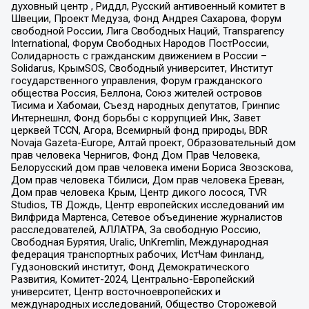
духовный центр , Риддл, Русский антивоенный комитет в
Швеции, Проект Медуза, Фонд Андрея Сахарова, Форум
свободной России, Лига Свободных Наций, Transparеncy
International, Форум Свободных Народов ПостРоссии,
Солидарность с гражданским движением в России –
Solidarus, КрымSOS, Свободный университет, Институт
государственного управления, Форум гражданского
общества Россия, Беллона, Союз жителей островов
Тисима и Хабомаи, Съезд народных депутатов, Гринпис
Интернешнл, Фонд борьбы с коррупцией Инк, Завет
церквей TCCN, Агора, Всемирный фонд природы, BDR
Novaja Gazeta-Europe, Алтай проект, Образовательный дом
прав человека Чернигов, Фонд Дом Прав Человека,
Белорусский дом прав человека имени Бориса Звозскова,
Дом прав человека Тбилиси, Дом прав человека Ереван,
Дом прав человека Крым, Центр дикого лосося, TVR
Studios, ТВ Дождь, Центр европейских исследований им
Вилфрида Мартенса, Сетевое объединение журналистов
расследователей, АЛЛАТРА, За свободную Россию,
Свободная Бурятия, Uralic, UnKremlin, Международная
федерация транспортных рабочих, ИстЧам Финланд,
Гудзоновский институт, Фонд Демократического
Развития, Комитет-2024, Центрально-Европейский
университет, Центр восточноевропейских и
международных исследований, Общество Сторожевой