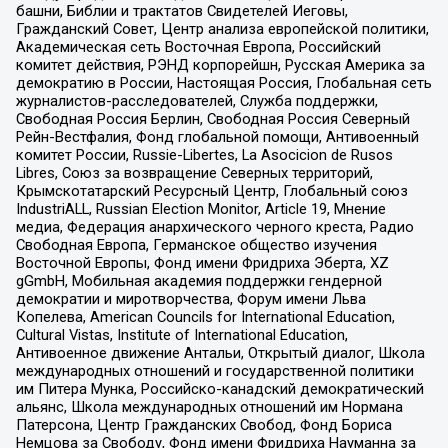
башни, Библии и трактатов Свидетелей Иеговы,
Гражданский Совет, Центр анализа европейской политики,
Академическая сеть Восточная Европа, Российский
комитет действия, РЭНД корпорейшн, Русская Америка за
демократию в России, Настоящая Россия, Глобальная сеть
журналистов-расследователей, Служба поддержки,
Свободная Россия Берлин, Свободная Россия Северный
Рейн-Вестфалия, Фонд глобальной помощи, Антивоенный
комитет России, Russie-Libertes, La Asocicion de Rusos
Libres, Союз за возвращение Северных территорий,
Крымскотатарский Ресурсный Центр, Глобальный союз
IndustriALL, Russian Election Monitor, Article 19, Мнение
медиа, Федерация анархического черного креста, Радио
Свободная Европа, Германское общество изучения
Восточной Европы, Фонд имени Фридриха Эберта, XZ
gGmbH, Мобильная академия поддержки гендерной
демократии и миротворчества, Форум имени Льва
Копелева, American Councils for International Education,
Cultural Vistas, Institute of International Education,
Антивоенное движение Антальи, Открытый диалог, Школа
международных отношений и государственной политики
им Питера Мунка, Российско-канадский демократический
альянс, Школа международных отношений им Нормана
Патерсона, Центр Гражданских Свобод, Фонд Бориса
Немцова за Свободу, Фонд имени Фридриха Науманна за