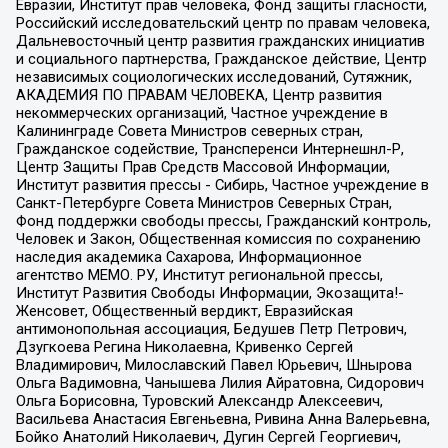
Евразии, Институт прав человека, Фонд защиты гласности,
Российский исследовательский центр по правам человека,
Дальневосточный центр развития гражданских инициатив
и социального партнерства, Гражданское действие, Центр
независимых социологических исследований, Сутяжник,
АКАДЕМИЯ ПО ПРАВАМ ЧЕЛОВЕКА, Центр развития
некоммерческих организаций, Частное учреждение в
Калининграде Совета Министров северных стран,
Гражданское содействие, Трансперенси Интернешнл-Р,
Центр Защиты Прав Средств Массовой Информации,
Институт развития прессы - Сибирь, Частное учреждение в
Санкт-Петербурге Совета Министров Северных Стран,
Фонд поддержки свободы прессы, Гражданский контроль,
Человек и Закон, Общественная комиссия по сохранению
наследия академика Сахарова, Информационное
агентство МЕМО. РУ, Институт региональной прессы,
Институт Развития Свободы Информации, Экозащита!-
Женсовет, Общественный вердикт, Евразийская
антимонопольная ассоциация, Бедушев Петр Петрович,
Дзугкоева Регина Николаевна, Кривенко Сергей
Владимирович, Милославский Павел Юрьевич, Шнырова
Ольга Вадимовна, Чанышева Лилия Айратовна, Сидорович
Ольга Борисовна, Туровский Александр Алексеевич,
Васильева Анастасия Евгеньевна, Ривина Анна Валерьевна,
Бойко Анатолий Николаевич, Дугин Сергей Георгиевич,