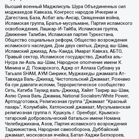
Высший военный Маджлисуль Шура Объединенных сил
моджахедов Кавказа, Конгресс народов Ичкерии и
Дагестана, База, Асбат аль-Ансар, Священная война,
Исламская группа, Братья-мусульмане, Партия исламского
освобождения, Лашкар-И-Тайба, Исламская группа,
Движение Талибан, Исламская партия Туркестана,
Общество социальных реформ, Общество возрождения
исламского наследия, Дом двух святых, Джунд аш-Шам,
Исламский джихад, Аль-Каида, Имарат Кавказ, АБТО,
Правый сектор, Исламское государство, Джабха аль-
Нусра ли-Ахль аш-Шам, Народное ополчение имени К.
Минина и Д. Пожарского, Аджр от Аллаха Субхану уа
Тагьаля SHAM, АУМ Синрике, Муджахеды джамаата Ат-
Тавхида Валь-Джихад, Чистопольский Джамаат, Рохнамо
ба суи давлати исломи, Террористическое сообщество
Сеть, Катиба Таухид валь-Джихад, Хайят Тахрир аш-Шам,
Ахлю Сунна Валь Джамаа, National Socialism/White Power,
Артподготовка, Религиозная группа “Джамаат “Красный
пахарь”, Колумбайн, Хатлонский джамаат, Мусульманская
религиозная группа п. Кушкуль г. Оренбург, Крымско-
татарский добровольческий батальон имени Номана
Челебиджихана, Азов, Партия исламского возрождения
Таджикистана, Народная самооборона, Дуббайский
джамаат, московская ячейка, Батал-Хаджи Белхороев,