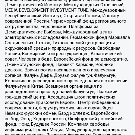
Демократический Институт Международных Отношений,
MEDIA DEVELOPMENT INVESTMENT FUND, Международный
Республиканский Институт, Открытая Россия, Институт
современной России, Черноморский фонд регионального
сотрудничества, Европейская Платформа за
Демократические Выборы, Международный центр
электоральных исследований, Германский фонд Маршалла
Соединенных Штатов, Тихоокеанский центр защиты
окружающей среды и природных ресурсов, Свободная
Россия, Всемирный конгресс украинцев, Атлантический
совет, Человек в беде, Европейский фонд за демократию,
Джеймстаунский фонд, Прожект Хармони, Родники
дракона, Врачи против насильственного извлечения
органов, Фалунь Дафа, Друзья Фалуньгун, Фалуньгун,
Коалиция по расследованию преследования в отношении
Фалуньгун в Китае, Всемирная организация по
расследованию преследований Фалуньгун, Пражский
гражданский центр, Ассоциация школ политических
исследований при Совете Европы, Центр либеральной
современности, Форум русскоязычных европейцев,
Немецко-русский обмен, Бард колледж, Европейский
выбор, Фонд Ходорковского, Оксфордский российский
фонд, Фонд Будущее России, Компания свободы
информации, Проект Медиа, Международное партнерство
за права человека, Духовное Управление Евангельских