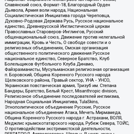
Славянский союз, Формат-18, Благородный Орден
Дьявола, Армия воли народа, Национальная
Социалистическая Инициатива города Череповца,
Духовно-Родовая Держава Русь, Русское национальное
единство, Древнерусской Инглистической церкви
Православных Староверов-Инглингов, Русский
общенациональный союз, Движение против нелегальной
иммиграции, Кровь и Честь, О свободе совести и о
религиозных объединениях, Омская организация
общественного политического движения Русское
национальное единство, Северное Братство, Клуб
Болельщиков Футбольного Клуба Динамо,
Файзрахманисты, Мусульманская религиозная организация
п. Боровский, Община Коренного Русского народа
Щелковского района, Правый сектор, УНА - УНСО,
Украинская повстанческая армия, Тризуб им. Степана
Бандеры, Братство, Белый Крест, Misanthropic division,
Религиозное объединение последователей инглиизма,
Народная Социальная Инициатива, TulaSkins,
Этнополитическое объединение Русские, Русское
национальное объединение Атака, Мечеть Мирмамеда,
Община Коренного Русского народа г. Астрахани, ВОЛЯ,
Меджлис крымскотатарского народа, Рубеж Севера, ТОЙС,
О противодействии экстремистской деятельности,