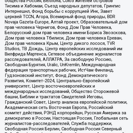
общества Россия, Беллона, Союз жителей островов
Тисима и Хабомаи, Съезд народных депутатов, Гринпис
Интернешнл, Фонд борьбы с коррупцией Инк, Завет
церквей TCCN, Агора, Всемирный фонд природы, BDR
Novaja Gazeta-Europe, Алтай проект, Образовательный дом
прав человека Чернигов, Фонд Дом Прав Человека,
Белорусский дом прав человека имени Бориса Звозскова,
Дом прав человека Тбилиси, Дом прав человека Ереван,
Дом прав человека Крым, Центр дикого лосося, TVR
Studios, ТВ Дождь, Центр европейских исследований им
Вилфрида Мартенса, Сетевое объединение журналистов
расследователей, АЛЛАТРА, За свободную Россию,
Свободная Бурятия, Uralic, UnKremlin, Международная
федерация транспортных рабочих, ИстЧам Финланд,
Гудзоновский институт, Фонд Демократического
Развития, Комитет-2024, Центрально-Европейский
университет, Центр восточноевропейских и
международных исследований, Общество Сторожевой
башни, Библии и трактатов Свидетелей Иеговы,
Гражданский Совет, Центр анализа европейской политики,
Академическая сеть Восточная Европа, Российский
комитет действия, РЭНД корпорейшн, Русская Америка за
демократию в России, Настоящая Россия, Глобальная сеть
журналистов-расследователей, Служба поддержки,
Свободная Россия Берлин, Свободная Россия Северный