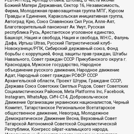
РЕВТАТПОД, Артподготовка, Штольц, В честь иконы
Божией Матери Державная, Сектор 16, Независимость,
Фирма, Молодежная правозащитная группа МПГ, Курсом
Правды и Единения, Каракольская инициативная группа,
Автоград Крю, Союз Славянских Сил Руси, Алля-Аят,
Благотворительный пансионат Ак Умут, Русская
республика Русь, Арестантское уголовное единство,
Башкорт, Нация и свобода, Нация и свобода, W.H.С., Фалунь
Дафа, Иртыш Ultras, Русский Патриотический клуб-
Новокузнецк/РПК, Сибирский державный союз, Фонд
борьбы с коррупцией, Фонд защиты прав граждан, Штабы
Навального, Совет граждан СССР Прикубанского округа г.
Краснодара, Мужское государство, Народное
объединение русского движения, Народное движение
Адат, Народный совет граждан РСФСР СССР
Архангельской области, Проект Штурм, Граждане СССР,
Держава Союз Советских Светлых Родов, Совет Советских
Социалистических Районов, Meta Platforms Inc, Facebook,
Instagram, WhatsApp, СИЧ-С14, Добровольческое
Движение Организации украинских националистов, Черный
Комитет, Татарстанское Региональное Всетатарское
общественное движение, Невоград, Молодежное
Демократическое Движение Весна, Верховный Совет
Татарской Автономной Советской Социалистической
Республики, Конгресс ойрат-калмыцкого народа,