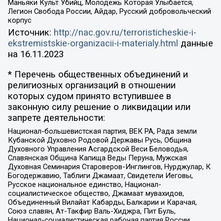
Маньяки Культ Убийц, Молодёжь Которая Улыбается,
Легион Свобода России, Айдар, Русский добровольческий
корпус
Источник:
http://nac.gov.ru/terroristicheskie-i-
ekstremistskie-organizacii-i-materialy.html
данные
на
16.11.2023
* Перечень общественных объединений и
религиозных организаций в отношении
которых судом принято вступившее в
законную силу решение о ликвидации или
запрете деятельности:
Национал-большевистская партия, ВЕК РА, Рада земли
Кубанской Духовно Родовой Державы Русь, Община
Духовного Управления Асгардской Веси Беловодья,
Славянская Община Капища Веды Перуна, Мужская
Духовная Семинария Староверов-Инглингов, Нурджулар, К
Богодержавию, Таблиги Джамаат, Свидетели Иеговы,
Русское национальное единство, Национал-
социалистическое общество, Джамаат мувахидов,
Объединенный Вилайат Кабарды, Балкарии и Карачая,
Союз славян, Ат-Такфир Валь-Хиджра, Пит Буль,
Национал-социалистическая рабочая партия России,