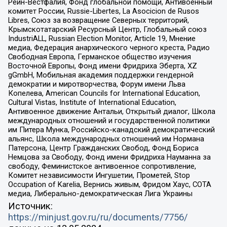
Рейн-Вестфалия, Фонд глобальной помощи, Антивоенный
комитет России, Russie-Libertes, La Asocicion de Rusos
Libres, Союз за возвращение Северных территорий,
Крымскотатарский Ресурсный Центр, Глобальный союз
IndustriALL, Russian Election Monitor, Article 19, Мнение
медиа, Федерация анархического черного креста, Радио
Свободная Европа, Германское общество изучения
Восточной Европы, Фонд имени Фридриха Эберта, XZ
gGmbH, Мобильная академия поддержки гендерной
демократии и миротворчества, Форум имени Льва
Копелева, American Councils for International Education,
Cultural Vistas, Institute of International Education,
Антивоенное движение Антальи, Открытый диалог, Школа
международных отношений и государственной политики
им Питера Мунка, Российско-канадский демократический
альянс, Школа международных отношений им Нормана
Патерсона, Центр Гражданских Свобод, Фонд Бориса
Немцова за Свободу, Фонд имени Фридриха Науманна за
свободу, Феминистское антивоенное сопротивление,
Комитет независимости Ингушетии, Прометей, Stop
Occupation of Karelia, Вернись живым, Фридом Хаус, СОТА
медиа, Либерально-демократическая Лига Украины
Источник:
https://minjust.gov.ru/ru/documents/7756/