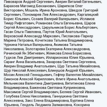
Пивоваров Андрей Сергеевич, Аверин Виталий Евгеньевич,
Барахоев Магомед Бекханович, Шарипков Олег
Викторович, Мошель Ирина Ароновна, Шведов Григорий
Сергеевич, Пономарев Лев Александрович, Каргалицкий
Борис Юльевич, Созаев Валерий Валерьевич, Исламов
Тимур Рифгатович, Романова Ольга Евгеньевна, Щаров
Сергей Алексадрович, Цирульников Борис Альбертович,
Гасан Ольга Павловна, Паутов Юрий Анатольевич,
Верховский Александр Маркович, Пислакова-Паркер
Марина Петровна, Кочеткова Татьяна Владимировна,
Чуркина Наталья Валерьевна, Акимова Татьяна
Николаевна, Золотарева Екатерина Александровна,
Рачинский Ян Збигневич, Жемкова Елена Борисовна,
Гудков Лев Дмитриевич, Илларионова Юлия Юрьевна,
Саранг Анна Васильевна, Захарова Светлана Сергеевна,
Аверин Владимир Анатольевич, Щур Татьяна Михайловна,
Щур Николай Алексеевич, Блинушов Андрей Юрьевич,
Мосин Алексей Геннадьевич, Гефтер Валентин Михайлович,
Симонов Алексей Кириллович, Флиге Ирина Анатольевна,
Мельникова Валентина Дмитриевна, Вититинова Елена
Владимировна, Баженова Светлана Куприяновна,
Максимов Сергей Владимирович, Беляев Сергей Иванович,
Голубева Елена Николаевна, Ганнушкина Светлана
Алексеевна, Закс Елена Владимировна, Буртина Елена
Юрьевна, Гендель Людмила Залмановна, Кокорина