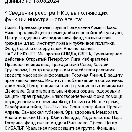
данные на
13.05.2024
* Сведения реестра НКО, выполняющих
функции иностранного агента:
Лилит, Правозащитная группа Гражданин.Армия.Право,
Нижегородский центр немецкой и европейской культуры,
Центр гендерных исследований, Фонд защиты прав
граждан Штаб, Институт права и публичной политики,
Фонд борьбы с коррупцией, Альянс врачей,
НАСИЛИЮ.НЕТ, Мы против СПИДа, СВЕЧА, Гуманитарное
действие, Открытый Петербург, Лига Избирателей,
Правовая инициатива, Гражданский Союз, Хасдей
Ерушалаим, Центр поддержки и содействия развитию
средств массовой информации, Горячая Линия, В защиту
прав заключенных, Институт глобализации и социальных
движений, Центр социально-информационных инициатив
Действие, Благотворительный фонд охраны здоровья и
защиты прав граждан, Благотворительный фонд помощи
осужденным и их семьям, Фонд Тольятти, Новое время,
Серебряная тайга, Так-Так-Так, Сова, центр Анна, Проект
Апрель, Самарская губерния, Эра здоровья, Мемориал,
Аналитический Центр Юрия Левады, Издательство Парк
Гагарина, Фонд имени Андрея Рылькова, Сфера, Центр
СИБАЛЬТ, Уральская правозащитная группа, Женщины