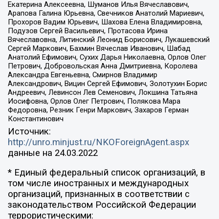
Екатерина Алексеевна, Шуманов Илья Вячеславович,
Арапова Галина Юрьевна, Свечников Анатолий Мариевич,
Прохоров Вадим Юрьевич, Шахова Елена Владимировна,
Подузов Сергей Васильевич, Протасова Ирина
Вячеславовна, Литинский Леонид Борисович, Лукашевский
Сергей Маркович, Бахмин Вячеслав Иванович, Шабад
Анатолий Ефимович, Сухих Дарья Николаевна, Орлов Олег
Петрович, Добровольская Анна Дмитриевна, Королева
Александра Евгеньевна, Смирнов Владимир
Александрович, Вицин Сергей Ефимович, Золотухин Борис
Андреевич, Левинсон Лев Семенович, Локшина Татьяна
Иосифовна, Орлов Олег Петрович, Полякова Мара
Федоровна, Резник Генри Маркович, Захаров Герман
Константинович
Источник:
http://unro.minjust.ru/NKOForeignAgent.aspx
данные на
24.03.2022
* Единый федеральный список организаций, в
том числе иностранных и международных
организаций, признанных в соответствии с
законодательством Российской Федерации
террористическими: