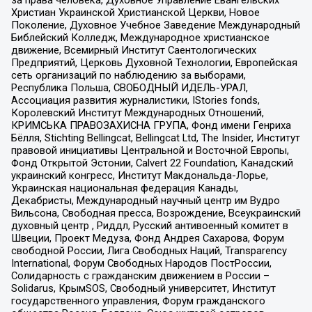
Христиан Украинской Христианской Церкви, Новое
Поколение, Духовное Учебное Заведение Международный
Библейский Колледж, Международное христианское
движение, Всемирный Институт Саентологических
Предприятий, Церковь Духовной Технологии, Европейская
сеть организаций по наблюдению за выборами,
Республика Польша, СВОБОДНЫЙ ИДЕЛЬ-УРАЛ,
Ассоциация развития журналистики, IStories fonds,
Королевский Институт Международных Отношений,
КРИМСЬКА ПРАВОЗАХИСНА ГРУПА, Фонд имени Генриха
Бёлля, Stichting Bellingcat, Bellingcat Ltd, The Insider, Институт
правовой инициативы Центральной и Восточной Европы,
Фонд Открытой Эстонии, Calvert 22 Foundation, Канадский
украинский конгресс, Институт Макдональда-Лорье,
Украинская национальная федерация Канады,
Декабристы, Международный научный центр им Вудро
Вильсона, Свободная пресса, Возрождение, Всеукраинский
духовный центр , Риддл, Русский антивоенный комитет в
Швеции, Проект Медуза, Фонд Андрея Сахарова, Форум
свободной России, Лига Свободных Наций, Transparеncy
International, Форум Свободных Народов ПостРоссии,
Солидарность с гражданским движением в России –
Solidarus, КрымSOS, Свободный университет, Институт
государственного управления, Форум гражданского