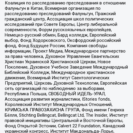
Коалиция по расследованию преследования в отношении
Фалуньгун в Китае, Всемирная организация по
расследованию преследований Фалуньгун, Пражский
гражданский центр, Ассоциация школ политических
исследований при Совете Европы, Центр либеральной
современности, Форум русскоязычных европейцев,
Немецко-русский обмен, Бард колледж, Европейский
выбор, Фонд Ходорковского, Оксфордский российский
фонд, Фонд Будущее России, Компания свободы
информации, Проект Медиа, Международное партнерство
за права человека, Духовное Управление Евангельских
Христиан Украинской Христианской Церкви, Новое
Поколение, Духовное Учебное Заведение Международный
Библейский Колледж, Международное христианское
движение, Всемирный Институт Саентологических
Предприятий, Церковь Духовной Технологии, Европейская
сеть организаций по наблюдению за выборами,
Республика Польша, СВОБОДНЫЙ ИДЕЛЬ-УРАЛ,
Ассоциация развития журналистики, IStories fonds,
Королевский Институт Международных Отношений,
КРИМСЬКА ПРАВОЗАХИСНА ГРУПА, Фонд имени Генриха
Бёлля, Stichting Bellingcat, Bellingcat Ltd, The Insider, Институт
правовой инициативы Центральной и Восточной Европы,
Фонд Открытой Эстонии, Calvert 22 Foundation, Канадский
украинский конгресс, Институт Макдональда-Лорье,