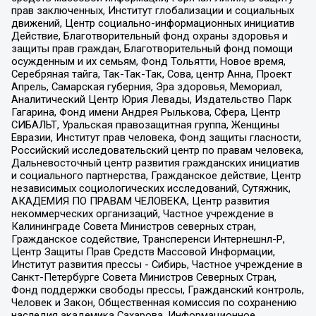
прав заключенных, Институт глобализации и социальных
движений, Центр социально-информационных инициатив
Действие, Благотворительный фонд охраны здоровья и
защиты прав граждан, Благотворительный фонд помощи
осужденным и их семьям, Фонд Тольятти, Новое время,
Серебряная тайга, Так-Так-Так, Сова, центр Анна, Проект
Апрель, Самарская губерния, Эра здоровья, Мемориал,
Аналитический Центр Юрия Левады, Издательство Парк
Гагарина, Фонд имени Андрея Рылькова, Сфера, Центр
СИБАЛЬТ, Уральская правозащитная группа, Женщины
Евразии, Институт прав человека, Фонд защиты гласности,
Российский исследовательский центр по правам человека,
Дальневосточный центр развития гражданских инициатив
и социального партнерства, Гражданское действие, Центр
независимых социологических исследований, Сутяжник,
АКАДЕМИЯ ПО ПРАВАМ ЧЕЛОВЕКА, Центр развития
некоммерческих организаций, Частное учреждение в
Калининграде Совета Министров северных стран,
Гражданское содействие, Трансперенси Интернешнл-Р,
Центр Защиты Прав Средств Массовой Информации,
Институт развития прессы - Сибирь, Частное учреждение в
Санкт-Петербурге Совета Министров Северных Стран,
Фонд поддержки свободы прессы, Гражданский контроль,
Человек и Закон, Общественная комиссия по сохранению
наследия академика Сахарова, Информационное