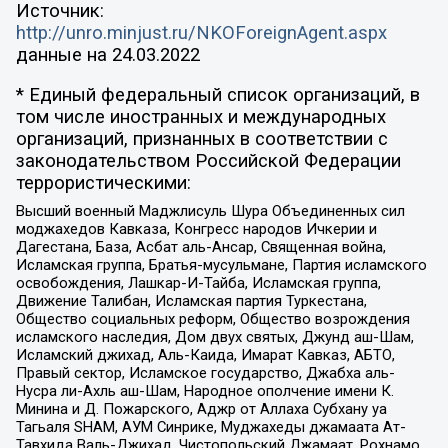
Источник:
http://unro.minjust.ru/NKOForeignAgent.aspx
данные на
24.03.2022
* Единый федеральный список организаций, в
том числе иностранных и международных
организаций, признанных в соответствии с
законодательством Российской Федерации
террористическими:
Высший военный Маджлисуль Шура Объединенных сил
моджахедов Кавказа, Конгресс народов Ичкерии и
Дагестана, База, Асбат аль-Ансар, Священная война,
Исламская группа, Братья-мусульмане, Партия исламского
освобождения, Лашкар-И-Тайба, Исламская группа,
Движение Талибан, Исламская партия Туркестана,
Общество социальных реформ, Общество возрождения
исламского наследия, Дом двух святых, Джунд аш-Шам,
Исламский джихад, Аль-Каида, Имарат Кавказ, АБТО,
Правый сектор, Исламское государство, Джабха аль-
Нусра ли-Ахль аш-Шам, Народное ополчение имени К.
Минина и Д. Пожарского, Аджр от Аллаха Субхану уа
Тагьаля SHAM, АУМ Синрике, Муджахеды джамаата Ат-
Тавхида Валь-Джихад, Чистопольский Джамаат, Рохнамо