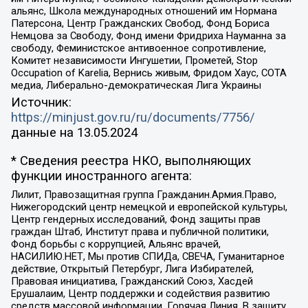
альянс, Школа международных отношений им Нормана
Патерсона, Центр Гражданских Свобод, Фонд Бориса
Немцова за Свободу, Фонд имени Фридриха Науманна за
свободу, Феминистское антивоенное сопротивление,
Комитет независимости Ингушетии, Прометей, Stop
Occupation of Karelia, Вернись живым, Фридом Хаус, СОТА
медиа, Либерально-демократическая Лига Украины
Источник:
https://minjust.gov.ru/ru/documents/7756/
данные на
13.05.2024
* Сведения реестра НКО, выполняющих
функции иностранного агента:
Лилит, Правозащитная группа Гражданин.Армия.Право,
Нижегородский центр немецкой и европейской культуры,
Центр гендерных исследований, Фонд защиты прав
граждан Штаб, Институт права и публичной политики,
Фонд борьбы с коррупцией, Альянс врачей,
НАСИЛИЮ.НЕТ, Мы против СПИДа, СВЕЧА, Гуманитарное
действие, Открытый Петербург, Лига Избирателей,
Правовая инициатива, Гражданский Союз, Хасдей
Ерушалаим, Центр поддержки и содействия развитию
средств массовой информации, Горячая Линия, В защиту