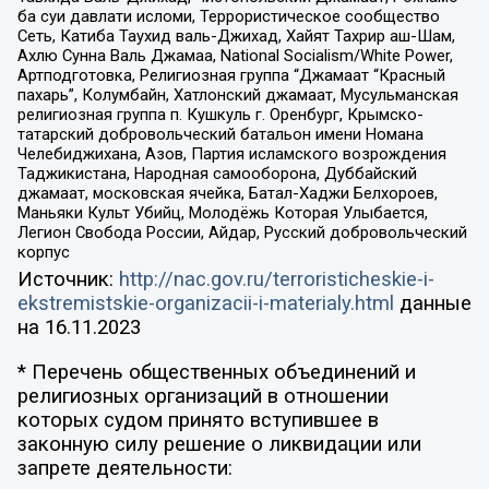
ба суи давлати исломи, Террористическое сообщество
Сеть, Катиба Таухид валь-Джихад, Хайят Тахрир аш-Шам,
Ахлю Сунна Валь Джамаа, National Socialism/White Power,
Артподготовка, Религиозная группа “Джамаат “Красный
пахарь”, Колумбайн, Хатлонский джамаат, Мусульманская
религиозная группа п. Кушкуль г. Оренбург, Крымско-
татарский добровольческий батальон имени Номана
Челебиджихана, Азов, Партия исламского возрождения
Таджикистана, Народная самооборона, Дуббайский
джамаат, московская ячейка, Батал-Хаджи Белхороев,
Маньяки Культ Убийц, Молодёжь Которая Улыбается,
Легион Свобода России, Айдар, Русский добровольческий
корпус
Источник:
http://nac.gov.ru/terroristicheskie-i-
ekstremistskie-organizacii-i-materialy.html
данные
на
16.11.2023
* Перечень общественных объединений и
религиозных организаций в отношении
которых судом принято вступившее в
законную силу решение о ликвидации или
запрете деятельности: