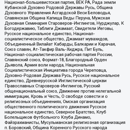
Национал-большевистская партия, ВЕК РА, Рада земли
Кубанской Духовно Родовой Державы Русь, Община
Духовного Управления Асгардской Веси Беловодья,
Славянская Община Капища Веды Перуна, Мужская
Духовная Семинария Староверов-Инглингов, Нурджулар, К
Богодержавию, Таблиги Джамаат, Свидетели Иеговы,
Русское национальное единство, Национал-
социалистическое общество, Джамаат мувахидов,
Объединенный Вилайат Кабарды, Балкарии и Карачая,
Союз славян, Ат-Такфир Валь-Хиджра, Пит Буль,
Национал-социалистическая рабочая партия России,
Славянский союз, Формат-18, Благородный Орден
Дьявола, Армия воли народа, Национальная
Социалистическая Инициатива города Череповца,
Духовно-Родовая Держава Русь, Русское национальное
единство, Древнерусской Инглистической церкви
Православных Староверов-Инглингов, Русский
общенациональный союз, Движение против нелегальной
иммиграции, Кровь и Честь, О свободе совести и о
религиозных объединениях, Омская организация
общественного политического движения Русское
национальное единство, Северное Братство, Клуб
Болельщиков Футбольного Клуба Динамо,
Файзрахманисты, Мусульманская религиозная организация
п. Боровский, Община Коренного Русского народа