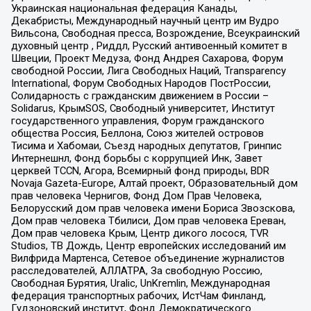
Украинская национальная федерация Канады,
Декабристы, Международный научный центр им Вудро
Вильсона, Свободная пресса, Возрождение, Всеукраинский
духовный центр , Риддл, Русский антивоенный комитет в
Швеции, Проект Медуза, Фонд Андрея Сахарова, Форум
свободной России, Лига Свободных Наций, Transparеncy
International, Форум Свободных Народов ПостРоссии,
Солидарность с гражданским движением в России –
Solidarus, КрымSOS, Свободный университет, Институт
государственного управления, Форум гражданского
общества Россия, Беллона, Союз жителей островов
Тисима и Хабомаи, Съезд народных депутатов, Гринпис
Интернешнл, Фонд борьбы с коррупцией Инк, Завет
церквей TCCN, Агора, Всемирный фонд природы, BDR
Novaja Gazeta-Europe, Алтай проект, Образовательный дом
прав человека Чернигов, Фонд Дом Прав Человека,
Белорусский дом прав человека имени Бориса Звозскова,
Дом прав человека Тбилиси, Дом прав человека Ереван,
Дом прав человека Крым, Центр дикого лосося, TVR
Studios, ТВ Дождь, Центр европейских исследований им
Вилфрида Мартенса, Сетевое объединение журналистов
расследователей, АЛЛАТРА, За свободную Россию,
Свободная Бурятия, Uralic, UnKremlin, Международная
федерация транспортных рабочих, ИстЧам Финланд,
Гудзоновский институт, Фонд Демократического