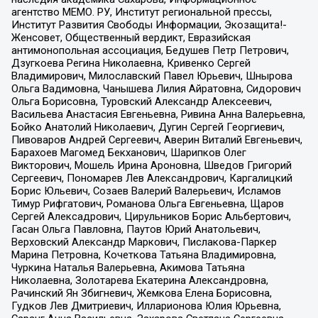
агентство МЕМО. РУ, Институт региональной прессы,
Институт Развития Свободы Информации, Экозащита!-
Женсовет, Общественный вердикт, Евразийская
антимонопольная ассоциация, Бедушев Петр Петрович,
Дзугкоева Регина Николаевна, Кривенко Сергей
Владимирович, Милославский Павел Юрьевич, Шнырова
Ольга Вадимовна, Чанышева Лилия Айратовна, Сидорович
Ольга Борисовна, Туровский Александр Алексеевич,
Васильева Анастасия Евгеньевна, Ривина Анна Валерьевна,
Бойко Анатолий Николаевич, Дугин Сергей Георгиевич,
Пивоваров Андрей Сергеевич, Аверин Виталий Евгеньевич,
Барахоев Магомед Бекханович, Шарипков Олег
Викторович, Мошель Ирина Ароновна, Шведов Григорий
Сергеевич, Пономарев Лев Александрович, Каргалицкий
Борис Юльевич, Созаев Валерий Валерьевич, Исламов
Тимур Рифгатович, Романова Ольга Евгеньевна, Щаров
Сергей Алексадрович, Цирульников Борис Альбертович,
Гасан Ольга Павловна, Паутов Юрий Анатольевич,
Верховский Александр Маркович, Пислакова-Паркер
Марина Петровна, Кочеткова Татьяна Владимировна,
Чуркина Наталья Валерьевна, Акимова Татьяна
Николаевна, Золотарева Екатерина Александровна,
Рачинский Ян Збигневич, Жемкова Елена Борисовна,
Гудков Лев Дмитриевич, Илларионова Юлия Юрьевна,