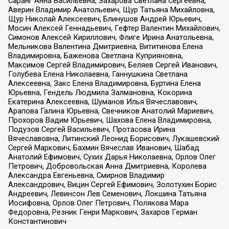
Саранг Анна Васильевна, Захарова Светлана Сергеевна,
Аверин Владимир Анатольевич, Щур Татьяна Михайловна,
Щур Николай Алексеевич, Блинушов Андрей Юрьевич,
Мосин Алексей Геннадьевич, Гефтер Валентин Михайлович,
Симонов Алексей Кириллович, Флиге Ирина Анатольевна,
Мельникова Валентина Дмитриевна, Вититинова Елена
Владимировна, Баженова Светлана Куприяновна,
Максимов Сергей Владимирович, Беляев Сергей Иванович,
Голубева Елена Николаевна, Ганнушкина Светлана
Алексеевна, Закс Елена Владимировна, Буртина Елена
Юрьевна, Гендель Людмила Залмановна, Кокорина
Екатерина Алексеевна, Шуманов Илья Вячеславович,
Арапова Галина Юрьевна, Свечников Анатолий Мариевич,
Прохоров Вадим Юрьевич, Шахова Елена Владимировна,
Подузов Сергей Васильевич, Протасова Ирина
Вячеславовна, Литинский Леонид Борисович, Лукашевский
Сергей Маркович, Бахмин Вячеслав Иванович, Шабад
Анатолий Ефимович, Сухих Дарья Николаевна, Орлов Олег
Петрович, Добровольская Анна Дмитриевна, Королева
Александра Евгеньевна, Смирнов Владимир
Александрович, Вицин Сергей Ефимович, Золотухин Борис
Андреевич, Левинсон Лев Семенович, Локшина Татьяна
Иосифовна, Орлов Олег Петрович, Полякова Мара
Федоровна, Резник Генри Маркович, Захаров Герман
Константинович