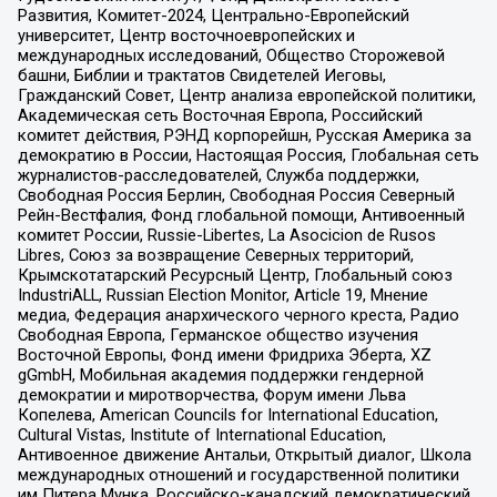
Развития, Комитет-2024, Центрально-Европейский
университет, Центр восточноевропейских и
международных исследований, Общество Сторожевой
башни, Библии и трактатов Свидетелей Иеговы,
Гражданский Совет, Центр анализа европейской политики,
Академическая сеть Восточная Европа, Российский
комитет действия, РЭНД корпорейшн, Русская Америка за
демократию в России, Настоящая Россия, Глобальная сеть
журналистов-расследователей, Служба поддержки,
Свободная Россия Берлин, Свободная Россия Северный
Рейн-Вестфалия, Фонд глобальной помощи, Антивоенный
комитет России, Russie-Libertes, La Asocicion de Rusos
Libres, Союз за возвращение Северных территорий,
Крымскотатарский Ресурсный Центр, Глобальный союз
IndustriALL, Russian Election Monitor, Article 19, Мнение
медиа, Федерация анархического черного креста, Радио
Свободная Европа, Германское общество изучения
Восточной Европы, Фонд имени Фридриха Эберта, XZ
gGmbH, Мобильная академия поддержки гендерной
демократии и миротворчества, Форум имени Льва
Копелева, American Councils for International Education,
Cultural Vistas, Institute of International Education,
Антивоенное движение Антальи, Открытый диалог, Школа
международных отношений и государственной политики
им Питера Мунка, Российско-канадский демократический