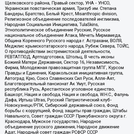
Щелковского района, Правый сектор, УНА - УНСО,
Украинская повстанческая армия, Тризуб им. Степана
Бандеры, Братство, Белый Крест, Misanthropic division,
Религиозное объединение последователей инглиизма,
Народная Социальная Инициатива, TulaSkins,
Этнополитическое объединение Русские, Русское
национальное объединение Атака, Мечеть Мирмамеда,
Община Коренного Русского народа г. Астрахани, ВОЛЯ,
Меджлис крымскотатарского народа, Рубеж Севера, ТОЙС,
О противодействии экстремистской деятельности,
РЕВТАТПОД, Артподготовка, Штольц, В честь иконы
Божией Матери Державная, Сектор 16, Независимость,
Фирма, Молодежная правозащитная группа МПГ, Курсом
Правды и Единения, Каракольская инициативная группа,
Автоград Крю, Союз Славянских Сил Руси, Алля-Аят,
Благотворительный пансионат Ак Умут, Русская
республика Русь, Арестантское уголовное единство,
Башкорт, Нация и свобода, Нация и свобода, W.H.С., Фалунь
Дафа, Иртыш Ultras, Русский Патриотический клуб-
Новокузнецк/РПК, Сибирский державный союз, Фонд
борьбы с коррупцией, Фонд защиты прав граждан, Штабы
Навального, Совет граждан СССР Прикубанского округа г.
Краснодара, Мужское государство, Народное
объединение русского движения, Народное движение
Адат, Народный совет граждан РСФСР СССР