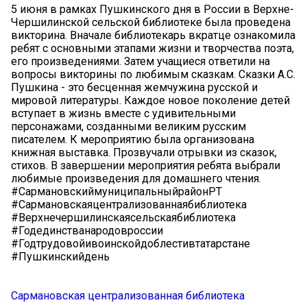
5 июня в рамках Пушкинского дня в России в Верхне-
Чершилинской сельской библиотеке была проведена
викторина. Вначале библиотекарь вкратце ознакомила
ребят с основными этапами жизни и творчества поэта,
его произведениями. Затем учащиеся ответили на
вопросы викторины по любимым сказкам. Сказки А.С.
Пушкина - это бесценная жемчужина русской и
мировой литературы. Каждое новое поколение детей
вступает в жизнь вместе с удивительными
персонажами, созданными великим русским
писателем. К мероприятию была организована
книжная выставка. Прозвучали отрывки из сказок,
стихов. В завершении мероприятия ребята выбрали
любимые произведения для домашнего чтения.
#СармановскиймуниципальныйрайонРТ
#Сармановскаяцентрализованнаябиблиотека
#Верхнечершилинскаясельскаябиблиотека
#Годединстванародовроссии
#Годтрудовойивоинскойдоблестивтатарстане
#Пушкинскийдень
Сармановская централизованная библиотека