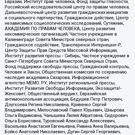
Евразии, Институт прав человека, Фонд защиты гласности,
Российский исследовательский центр по правам человека,
Дальневосточный центр развития гражданских инициатив
и социального партнерства, Гражданское действие, Центр
независимых социологических исследований, Сутяжник,
АКАДЕМИЯ ПО ПРАВАМ ЧЕЛОВЕКА, Центр развития
некоммерческих организаций, Частное учреждение в
Калининграде Совета Министров северных стран,
Гражданское содействие, Трансперенси Интернешнл-Р,
Центр Защиты Прав Средств Массовой Информации,
Институт развития прессы - Сибирь, Частное учреждение в
Санкт-Петербурге Совета Министров Северных Стран,
Фонд поддержки свободы прессы, Гражданский контроль,
Человек и Закон, Общественная комиссия по сохранению
наследия академика Сахарова, Информационное
агентство МЕМО. РУ, Институт региональной прессы,
Институт Развития Свободы Информации, Экозащита!-
Женсовет, Общественный вердикт, Евразийская
антимонопольная ассоциация, Бедушев Петр Петрович,
Дзугкоева Регина Николаевна, Кривенко Сергей
Владимирович, Милославский Павел Юрьевич, Шнырова
Ольга Вадимовна, Чанышева Лилия Айратовна, Сидорович
Ольга Борисовна, Туровский Александр Алексеевич,
Васильева Анастасия Евгеньевна, Ривина Анна Валерьевна,
Бойко Анатолий Николаевич, Дугин Сергей Георгиевич,