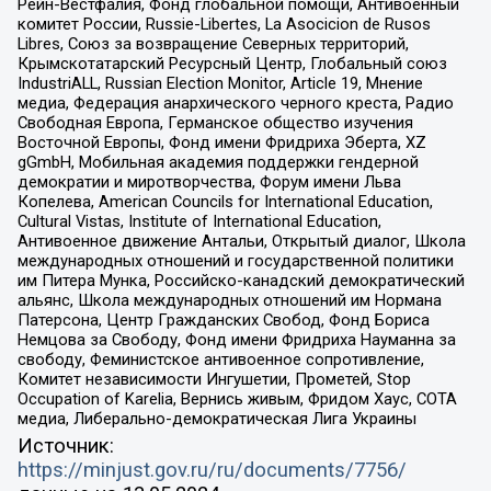
Рейн-Вестфалия, Фонд глобальной помощи, Антивоенный
комитет России, Russie-Libertes, La Asocicion de Rusos
Libres, Союз за возвращение Северных территорий,
Крымскотатарский Ресурсный Центр, Глобальный союз
IndustriALL, Russian Election Monitor, Article 19, Мнение
медиа, Федерация анархического черного креста, Радио
Свободная Европа, Германское общество изучения
Восточной Европы, Фонд имени Фридриха Эберта, XZ
gGmbH, Мобильная академия поддержки гендерной
демократии и миротворчества, Форум имени Льва
Копелева, American Councils for International Education,
Cultural Vistas, Institute of International Education,
Антивоенное движение Антальи, Открытый диалог, Школа
международных отношений и государственной политики
им Питера Мунка, Российско-канадский демократический
альянс, Школа международных отношений им Нормана
Патерсона, Центр Гражданских Свобод, Фонд Бориса
Немцова за Свободу, Фонд имени Фридриха Науманна за
свободу, Феминистское антивоенное сопротивление,
Комитет независимости Ингушетии, Прометей, Stop
Occupation of Karelia, Вернись живым, Фридом Хаус, СОТА
медиа, Либерально-демократическая Лига Украины
Источник:
https://minjust.gov.ru/ru/documents/7756/