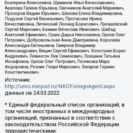
Екатерина Алексеевна, Шуманов Илья Вячеславович,
Арапова Галина Юрьевна, Свечников Анатолий Мариевич,
Прохоров Вадим Юрьевич, Шахова Елена Владимировна,
Подузов Сергей Васильевич, Протасова Ирина
Вячеславовна, Литинский Леонид Борисович, Лукашевский
Сергей Маркович, Бахмин Вячеслав Иванович, Шабад
Анатолий Ефимович, Сухих Дарья Николаевна, Орлов Олег
Петрович, Добровольская Анна Дмитриевна, Королева
Александра Евгеньевна, Смирнов Владимир
Александрович, Вицин Сергей Ефимович, Золотухин Борис
Андреевич, Левинсон Лев Семенович, Локшина Татьяна
Иосифовна, Орлов Олег Петрович, Полякова Мара
Федоровна, Резник Генри Маркович, Захаров Герман
Константинович
Источник:
http://unro.minjust.ru/NKOForeignAgent.aspx
данные на
24.03.2022
* Единый федеральный список организаций, в
том числе иностранных и международных
организаций, признанных в соответствии с
законодательством Российской Федерации
террористическими: