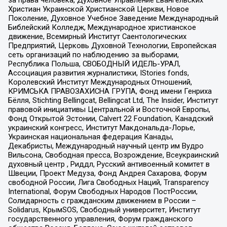
Христиан Украинской Христианской Церкви, Новое
Поколение, Духовное Учебное Заведение Международный
Библейский Колледж, Международное христианское
движение, Всемирный Институт Саентологических
Предприятий, Церковь Духовной Технологии, Европейская
сеть организаций по наблюдению за выборами,
Республика Польша, СВОБОДНЫЙ ИДЕЛЬ-УРАЛ,
Ассоциация развития журналистики, IStories fonds,
Королевский Институт Международных Отношений,
КРИМСЬКА ПРАВОЗАХИСНА ГРУПА, Фонд имени Генриха
Бёлля, Stichting Bellingcat, Bellingcat Ltd, The Insider, Институт
правовой инициативы Центральной и Восточной Европы,
Фонд Открытой Эстонии, Calvert 22 Foundation, Канадский
украинский конгресс, Институт Макдональда-Лорье,
Украинская национальная федерация Канады,
Декабристы, Международный научный центр им Вудро
Вильсона, Свободная пресса, Возрождение, Всеукраинский
духовный центр , Риддл, Русский антивоенный комитет в
Швеции, Проект Медуза, Фонд Андрея Сахарова, Форум
свободной России, Лига Свободных Наций, Transparеncy
International, Форум Свободных Народов ПостРоссии,
Солидарность с гражданским движением в России –
Solidarus, КрымSOS, Свободный университет, Институт
государственного управления, Форум гражданского