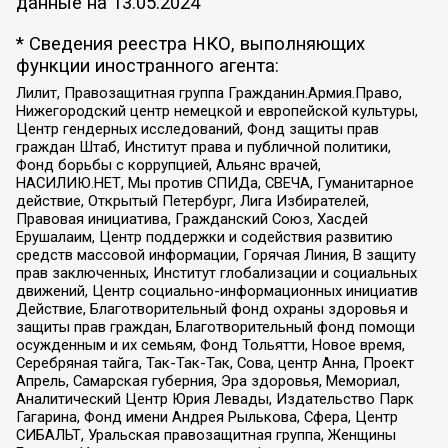
данные на
13.05.2024
* Сведения реестра НКО, выполняющих
функции иностранного агента:
Лилит, Правозащитная группа Гражданин.Армия.Право,
Нижегородский центр немецкой и европейской культуры,
Центр гендерных исследований, Фонд защиты прав
граждан Штаб, Институт права и публичной политики,
Фонд борьбы с коррупцией, Альянс врачей,
НАСИЛИЮ.НЕТ, Мы против СПИДа, СВЕЧА, Гуманитарное
действие, Открытый Петербург, Лига Избирателей,
Правовая инициатива, Гражданский Союз, Хасдей
Ерушалаим, Центр поддержки и содействия развитию
средств массовой информации, Горячая Линия, В защиту
прав заключенных, Институт глобализации и социальных
движений, Центр социально-информационных инициатив
Действие, Благотворительный фонд охраны здоровья и
защиты прав граждан, Благотворительный фонд помощи
осужденным и их семьям, Фонд Тольятти, Новое время,
Серебряная тайга, Так-Так-Так, Сова, центр Анна, Проект
Апрель, Самарская губерния, Эра здоровья, Мемориал,
Аналитический Центр Юрия Левады, Издательство Парк
Гагарина, Фонд имени Андрея Рылькова, Сфера, Центр
СИБАЛЬТ, Уральская правозащитная группа, Женщины