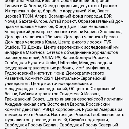
общества Россия, Беллона, Союз жителей островов
Тисима и Хабомаи, Съезд народных депутатов, Гринпис
Интернешнл, Фонд борьбы с коррупцией Инк, Завет
церквей TCCN, Агора, Всемирный фонд природы, BDR
Novaja Gazeta-Europe, Алтай проект, Образовательный дом
прав человека Чернигов, Фонд Дом Прав Человека,
Белорусский дом прав человека имени Бориса Звозскова,
Дом прав человека Тбилиси, Дом прав человека Ереван,
Дом прав человека Крым, Центр дикого лосося, TVR
Studios, ТВ Дождь, Центр европейских исследований им
Вилфрида Мартенса, Сетевое объединение журналистов
расследователей, АЛЛАТРА, За свободную Россию,
Свободная Бурятия, Uralic, UnKremlin, Международная
федерация транспортных рабочих, ИстЧам Финланд,
Гудзоновский институт, Фонд Демократического
Развития, Комитет-2024, Центрально-Европейский
университет, Центр восточноевропейских и
международных исследований, Общество Сторожевой
башни, Библии и трактатов Свидетелей Иеговы,
Гражданский Совет, Центр анализа европейской политики,
Академическая сеть Восточная Европа, Российский
комитет действия, РЭНД корпорейшн, Русская Америка за
демократию в России, Настоящая Россия, Глобальная сеть
журналистов-расследователей, Служба поддержки,
Свободная Россия Берлин, Свободная Россия Северный