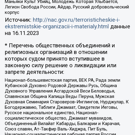
Маньяки Культ Убийц, Молодёжь Которая Улыбается,
Легион Свобода России, Айдар, Русский добровольческий
корпус
Источник:
http://nac.gov.ru/terroristicheskie-i-
ekstremistskie-organizacii-i-materialy.html
данные
на
16.11.2023
* Перечень общественных объединений и
религиозных организаций в отношении
которых судом принято вступившее в
законную силу решение о ликвидации или
запрете деятельности:
Национал-большевистская партия, ВЕК РА, Рада земли
Кубанской Духовно Родовой Державы Русь, Община
Духовного Управления Асгардской Веси Беловодья,
Славянская Община Капища Веды Перуна, Мужская
Духовная Семинария Староверов-Инглингов, Нурджулар, К
Богодержавию, Таблиги Джамаат, Свидетели Иеговы,
Русское национальное единство, Национал-
социалистическое общество, Джамаат мувахидов,
Объединенный Вилайат Кабарды, Балкарии и Карачая,
Союз славян, Ат-Такфир Валь-Хиджра, Пит Буль,
Национал-социалистическая рабочая партия России,