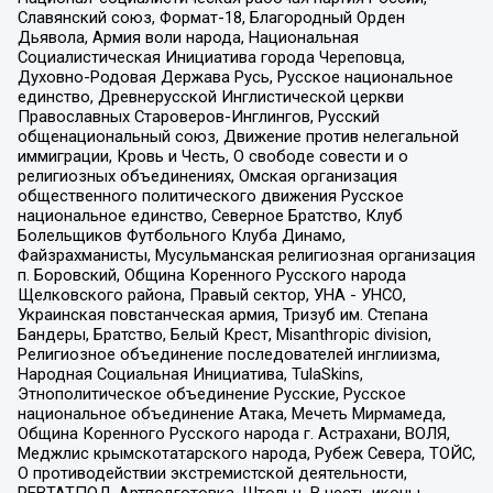
Славянский союз, Формат-18, Благородный Орден
Дьявола, Армия воли народа, Национальная
Социалистическая Инициатива города Череповца,
Духовно-Родовая Держава Русь, Русское национальное
единство, Древнерусской Инглистической церкви
Православных Староверов-Инглингов, Русский
общенациональный союз, Движение против нелегальной
иммиграции, Кровь и Честь, О свободе совести и о
религиозных объединениях, Омская организация
общественного политического движения Русское
национальное единство, Северное Братство, Клуб
Болельщиков Футбольного Клуба Динамо,
Файзрахманисты, Мусульманская религиозная организация
п. Боровский, Община Коренного Русского народа
Щелковского района, Правый сектор, УНА - УНСО,
Украинская повстанческая армия, Тризуб им. Степана
Бандеры, Братство, Белый Крест, Misanthropic division,
Религиозное объединение последователей инглиизма,
Народная Социальная Инициатива, TulaSkins,
Этнополитическое объединение Русские, Русское
национальное объединение Атака, Мечеть Мирмамеда,
Община Коренного Русского народа г. Астрахани, ВОЛЯ,
Меджлис крымскотатарского народа, Рубеж Севера, ТОЙС,
О противодействии экстремистской деятельности,