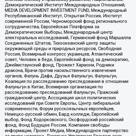
Демократический Институт Международных Отношений,
MEDIA DEVELOPMENT INVESTMENT FUND, Международный
Республиканский Институт, Открытая Россия, Институт
современной России, Черноморский фонд регионального
сотрудничества, Европейская Платформа за
Демократические Выборы, Международный центр
электоральных исследований, Германский фонд Маршалла
Соединенных Штатов, Тихоокеанский центр защиты
окружающей среды и природных ресурсов, Свободная
Россия, Всемирный конгресс украинцев, Атлантический
совет, Человек в беде, Европейский фонд за демократию,
Джеймстаунский фонд, Прожект Хармони, Родники
дракона, Врачи против насильственного извлечения
органов, Фалунь Дафа, Друзья Фалуньгун, Фалуньгун,
Коалиция по расследованию преследования в отношении
Фалуньгун в Китае, Всемирная организация по
расследованию преследований Фалуньгун, Пражский
гражданский центр, Ассоциация школ политических
исследований при Совете Европы, Центр либеральной
современности, Форум русскоязычных европейцев,
Немецко-русский обмен, Бард колледж, Европейский
выбор, Фонд Ходорковского, Оксфордский российский
фонд, Фонд Будущее России, Компания свободы
информации, Проект Медиа, Международное партнерство
за права человека, Духовное Управление Евангельских