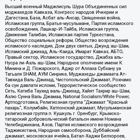
Высший военный Маджлисуль Шура Объединенных сил
моджахедов Кавказа, Конгресс народов Ичкерии и
Дагестана, База, Асбат аль-Ансар, Священная война,
Исламская группа, Братья-мусульмане, Партия исламского
освобождения, Лашкар-И-Тайба, Исламская группа,
Движение Талибан, Исламская партия Туркестана,
Общество социальных реформ, Общество возрождения
исламского наследия, Дом двух святых, Джунд аш-Шам,
Исламский джихад, Аль-Каида, Имарат Кавказ, АБТО,
Правый сектор, Исламское государство, Джабха аль-
Нусра ли-Ахль аш-Шам, Народное ополчение имени К.
Минина и Д. Пожарского, Аджр от Аллаха Субхану уа
Тагьаля SHAM, АУМ Синрике, Муджахеды джамаата Ат-
Тавхида Валь-Джихад, Чистопольский Джамаат, Рохнамо
ба суи давлати исломи, Террористическое сообщество
Сеть, Катиба Таухид валь-Джихад, Хайят Тахрир аш-Шам,
Ахлю Сунна Валь Джамаа, National Socialism/White Power,
Артподготовка, Религиозная группа “Джамаат “Красный
пахарь”, Колумбайн, Хатлонский джамаат, Мусульманская
религиозная группа п. Кушкуль г. Оренбург, Крымско-
татарский добровольческий батальон имени Номана
Челебиджихана, Азов, Партия исламского возрождения
Таджикистана, Народная самооборона, Дуббайский
джамаат, московская ячейка, Батал-Хаджи Белхороев,