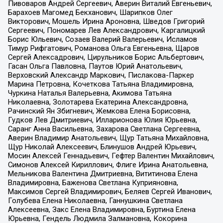
Пивоваров Андрей Сергеевич, Аверин Виталий Евгеньевич,
Барахоев Магомед Бекханович, Шарипков Олег
Викторович, Мошель Ирина Ароновна, Шведов Григорий
Сергеевич, Пономарев Лев Александрович, Каргалицкий
Борис Юльевич, Созаев Валерий Валерьевич, Исламов
Тимур Рифгатович, Романова Ольга Евгеньевна, Щаров
Сергей Алексадрович, Цирульников Борис Альбертович,
Гасан Ольга Павловна, Паутов Юрий Анатольевич,
Верховский Александр Маркович, Пислакова-Паркер
Марина Петровна, Кочеткова Татьяна Владимировна,
Чуркина Наталья Валерьевна, Акимова Татьяна
Николаевна, Золотарева Екатерина Александровна,
Рачинский Ян Збигневич, Жемкова Елена Борисовна,
Гудков Лев Дмитриевич, Илларионова Юлия Юрьевна,
Саранг Анна Васильевна, Захарова Светлана Сергеевна,
Аверин Владимир Анатольевич, Щур Татьяна Михайловна,
Щур Николай Алексеевич, Блинушов Андрей Юрьевич,
Мосин Алексей Геннадьевич, Гефтер Валентин Михайлович,
Симонов Алексей Кириллович, Флиге Ирина Анатольевна,
Мельникова Валентина Дмитриевна, Вититинова Елена
Владимировна, Баженова Светлана Куприяновна,
Максимов Сергей Владимирович, Беляев Сергей Иванович,
Голубева Елена Николаевна, Ганнушкина Светлана
Алексеевна, Закс Елена Владимировна, Буртина Елена
Юрьевна, Гендель Людмила Залмановна, Кокорина