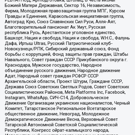
РЕВТАТПОД, Артподготовка, Штольц, В честь иконы
Божией Матери Державная, Сектор 16, Независимость,
Фирма, Молодежная правозащитная группа МПГ, Курсом
Правды и Единения, Каракольская инициативная группа,
Автоград Крю, Союз Славянских Сил Руси, Алля-Аят,
Благотворительный пансионат Ак Умут, Русская
республика Русь, Арестантское уголовное единство,
Башкорт, Нация и свобода, Нация и свобода, W.H.С., Фалунь
Дафа, Иртыш Ultras, Русский Патриотический клуб-
Новокузнецк/РПК, Сибирский державный союз, Фонд
борьбы с коррупцией, Фонд защиты прав граждан, Штабы
Навального, Совет граждан СССР Прикубанского округа г.
Краснодара, Мужское государство, Народное
объединение русского движения, Народное движение
Адат, Народный совет граждан РСФСР СССР
Архангельской области, Проект Штурм, Граждане СССР,
Держава Союз Советских Светлых Родов, Совет Советских
Социалистических Районов, Meta Platforms Inc, Facebook,
Instagram, WhatsApp, СИЧ-С14, Добровольческое
Движение Организации украинских националистов, Черный
Комитет, Татарстанское Региональное Всетатарское
общественное движение, Невоград, Молодежное
Демократическое Движение Весна, Верховный Совет
Татарской Автономной Советской Социалистической
Республики, Конгресс ойрат-калмыцкого народа,