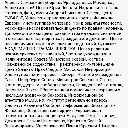
Апрель, Самарская губерния, Эра здоровья, Мемориал,
Аналитический Центр Юрия Левады, Издательство Парк
Гагарина, Фонд имени Андрея Рылькова, Сфера, Центр
СИБАЛЬТ, Уральская правозащитная группа, Женщины
Евразии, Институт прав человека, Фонд защиты гласности,
Российский исследовательский центр по правам человека,
Дальневосточный центр развития гражданских инициатив
и социального партнерства, Гражданское действие, Центр
независимых социологических исследований, Сутяжник,
АКАДЕМИЯ ПО ПРАВАМ ЧЕЛОВЕКА, Центр развития
некоммерческих организаций, Частное учреждение в
Калининграде Совета Министров северных стран,
Гражданское содействие, Трансперенси Интернешнл-Р,
Центр Защиты Прав Средств Массовой Информации,
Институт развития прессы - Сибирь, Частное учреждение в
Санкт-Петербурге Совета Министров Северных Стран,
Фонд поддержки свободы прессы, Гражданский контроль,
Человек и Закон, Общественная комиссия по сохранению
наследия академика Сахарова, Информационное
агентство МЕМО. РУ, Институт региональной прессы,
Институт Развития Свободы Информации, Экозащита!-
Женсовет, Общественный вердикт, Евразийская
антимонопольная ассоциация, Бедушев Петр Петрович,
Дзугкоева Регина Николаевна, Кривенко Сергей
Владимирович, Милославский Павел Юрьевич, Шнырова