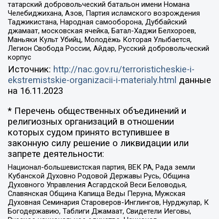
татарский добровольческий батальон имени Номана
Челебиджихана, Азов, Партия исламского возрождения
Таджикистана, Народная самооборона, Дуббайский
джамаат, московская ячейка, Батал-Хаджи Белхороев,
Маньяки Культ Убийц, Молодёжь Которая Улыбается,
Легион Свобода России, Айдар, Русский добровольческий
корпус
Источник:
http://nac.gov.ru/terroristicheskie-i-
ekstremistskie-organizacii-i-materialy.html
данные
на
16.11.2023
* Перечень общественных объединений и
религиозных организаций в отношении
которых судом принято вступившее в
законную силу решение о ликвидации или
запрете деятельности:
Национал-большевистская партия, ВЕК РА, Рада земли
Кубанской Духовно Родовой Державы Русь, Община
Духовного Управления Асгардской Веси Беловодья,
Славянская Община Капища Веды Перуна, Мужская
Духовная Семинария Староверов-Инглингов, Нурджулар, К
Богодержавию, Таблиги Джамаат, Свидетели Иеговы,