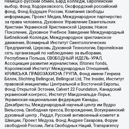
Немецко-русский обмен, Бард колледж, Европейский
выбор, Фонд Ходорковского, Оксфордский российский
фонд, Фонд Будущее России, Компания свободы
информации, Проект Медиа, Международное партнерство
за права человека, Духовное Управление Евангельских
Христиан Украинской Христианской Церкви, Новое
Поколение, Духовное Учебное Заведение Международный
Библейский Колледж, Международное христианское
движение, Всемирный Институт Саентологических
Предприятий, Церковь Духовной Технологии, Европейская
сеть организаций по наблюдению за выборами,
Республика Польша, СВОБОДНЫЙ ИДЕЛЬ-УРАЛ,
Ассоциация развития журналистики, IStories fonds,
Королевский Институт Международных Отношений,
КРИМСЬКА ПРАВОЗАХИСНА ГРУПА, Фонд имени Генриха
Бёлля, Stichting Bellingcat, Bellingcat Ltd, The Insider, Институт
правовой инициативы Центральной и Восточной Европы,
Фонд Открытой Эстонии, Calvert 22 Foundation, Канадский
украинский конгресс, Институт Макдональда-Лорье,
Украинская национальная федерация Канады,
Декабристы, Международный научный центр им Вудро
Вильсона, Свободная пресса, Возрождение, Всеукраинский
духовный центр , Риддл, Русский антивоенный комитет в
Швеции, Проект Медуза, Фонд Андрея Сахарова, Форум
свободной России, Лига Свободных Наций, Transparеncy