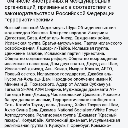
том числе иностранных и международных
организаций, признанных в соответствии с
законодательством Российской Федерации
террористическими:
Высший военный Маджлисуль Шура Объединенных сил
моджахедов Кавказа, Конгресс народов Ичкерии и
Дагестана, База, Асбат аль-Ансар, Священная война,
Исламская группа, Братья-мусульмане, Партия исламского
освобождения, Лашкар-И-Тайба, Исламская группа,
Движение Талибан, Исламская партия Туркестана,
Общество социальных реформ, Общество возрождения
исламского наследия, Дом двух святых, Джунд аш-Шам,
Исламский джихад, Аль-Каида, Имарат Кавказ, АБТО,
Правый сектор, Исламское государство, Джабха аль-
Нусра ли-Ахль аш-Шам, Народное ополчение имени К.
Минина и Д. Пожарского, Аджр от Аллаха Субхану уа
Тагьаля SHAM, АУМ Синрике, Муджахеды джамаата Ат-
Тавхида Валь-Джихад, Чистопольский Джамаат, Рохнамо
ба суи давлати исломи, Террористическое сообщество
Сеть, Катиба Таухид валь-Джихад, Хайят Тахрир аш-Шам,
Ахлю Сунна Валь Джамаа, National Socialism/White Power,
Артподготовка, Религиозная группа “Джамаат “Красный
пахарь”, Колумбайн, Хатлонский джамаат, Мусульманская
религиозная группа п. Кушкуль г. Оренбург, Крымско-