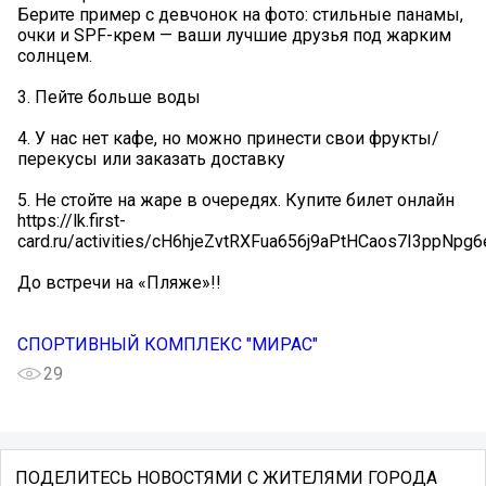
Берите пример с девчонок на фото: стильные панамы,
очки️ и SPF-крем — ваши лучшие друзья под жарким
солнцем.
3. Пейте больше воды
4. У нас нет кафе, но можно принести свои фрукты/
перекусы или заказать доставку
5. Не стойте на жаре в очередях. Купите билет онлайн
https://lk.first-
card.ru/activities/cH6hjeZvtRXFua656j9aPtHCaos7I3ppNp
До встречи на «Пляже»!!️
СПОРТИВНЫЙ КОМПЛЕКС "МИРАС"
29
ПОДЕЛИТЕСЬ НОВОСТЯМИ С ЖИТЕЛЯМИ ГОРОДА