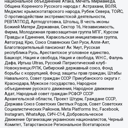
национальное объединение Атака, Мечеть Мирмамеда,
Община Коренного Русского народа г. Астрахани, ВОЛЯ,
Меджлис крымскотатарского народа, Рубеж Севера, ТОЙС,
О противодействии экстремистской деятельности,
РЕВТАТПОД, Артподготовка, Штольц, В честь иконы
Божией Матери Державная, Сектор 16, Независимость,
Фирма, Молодежная правозащитная группа МПГ, Курсом
Правды и Единения, Каракольская инициативная группа,
Автоград Крю, Союз Славянских Сил Руси, Алля-Аят,
Благотворительный пансионат Ак Умут, Русская
республика Русь, Арестантское уголовное единство,
Башкорт, Нация и свобода, Нация и свобода, W.H.С., Фалунь
Дафа, Иртыш Ultras, Русский Патриотический клуб-
Новокузнецк/РПК, Сибирский державный союз, Фонд
борьбы с коррупцией, Фонд защиты прав граждан, Штабы
Навального, Совет граждан СССР Прикубанского округа г.
Краснодара, Мужское государство, Народное
объединение русского движения, Народное движение
Адат, Народный совет граждан РСФСР СССР
Архангельской области, Проект Штурм, Граждане СССР,
Держава Союз Советских Светлых Родов, Совет Советских
Социалистических Районов, Meta Platforms Inc, Facebook,
Instagram, WhatsApp, СИЧ-С14, Добровольческое
Движение Организации украинских националистов, Черный
Комитет, Татарстанское Региональное Всетатарское