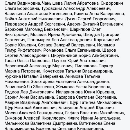
Ольга Вадимовна, Чанышева Лилия Айратовна, Сидорович
Ольга Борисовна, Туровский Александр Алексеевич,
Васильева Анастасия Евгеньевна, Ривина Анна Валерьевна,
Бойко Анатолий Николаевич, Дугин Сергей Георгиевич,
Пивоваров Андрей Сергеевич, Аверин Виталий Евгеньевич,
Барахоев Магомед Бекханович, Шарипков Олег
Викторович, Мошель Ирина Ароновна, Шведов Григорий
Сергеевич, Пономарев Лев Александрович, Каргалицкий
Борис Юльевич, Созаев Валерий Валерьевич, Исламов
Тимур Рифгатович, Романова Ольга Евгеньевна, Щаров
Сергей Алексадрович, Цирульников Борис Альбертович,
Гасан Ольга Павловна, Паутов Юрий Анатольевич,
Верховский Александр Маркович, Пислакова-Паркер
Марина Петровна, Кочеткова Татьяна Владимировна,
Чуркина Наталья Валерьевна, Акимова Татьяна
Николаевна, Золотарева Екатерина Александровна,
Рачинский Ян Збигневич, Жемкова Елена Борисовна,
Гудков Лев Дмитриевич, Илларионова Юлия Юрьевна,
Саранг Анна Васильевна, Захарова Светлана Сергеевна,
Аверин Владимир Анатольевич, Щур Татьяна Михайловна,
Щур Николай Алексеевич, Блинушов Андрей Юрьевич,
Мосин Алексей Геннадьевич, Гефтер Валентин Михайлович,
Симонов Алексей Кириллович, Флиге Ирина Анатольевна,
Мельникова Валентина Дмитриевна, Вититинова Елена
Владимировна, Баженова Светлана Куприяновна,