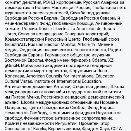
комитет действия, РЭНД корпорейшн, Русская Америка за
демократию в России, Настоящая Россия, Глобальная сеть
журналистов-расследователей, Служба поддержки,
Свободная Россия Берлин, Свободная Россия Северный
Рейн-Вестфалия, Фонд глобальной помощи, Антивоенный
комитет России, Russie-Libertes, La Asocicion de Rusos
Libres, Союз за возвращение Северных территорий,
Крымскотатарский Ресурсный Центр, Глобальный союз
IndustriALL, Russian Election Monitor, Article 19, Мнение
медиа, Федерация анархического черного креста, Радио
Свободная Европа, Германское общество изучения
Восточной Европы, Фонд имени Фридриха Эберта, XZ
gGmbH, Мобильная академия поддержки гендерной
демократии и миротворчества, Форум имени Льва
Копелева, American Councils for International Education,
Cultural Vistas, Institute of International Education,
Антивоенное движение Антальи, Открытый диалог, Школа
международных отношений и государственной политики
им Питера Мунка, Российско-канадский демократический
альянс, Школа международных отношений им Нормана
Патерсона, Центр Гражданских Свобод, Фонд Бориса
Немцова за Свободу, Фонд имени Фридриха Науманна за
свободу, Феминистское антивоенное сопротивление,
Комитет независимости Ингушетии, Прометей, Stop
Occupation of Karelia, Вернись живым, Фридом Хаус, СОТА