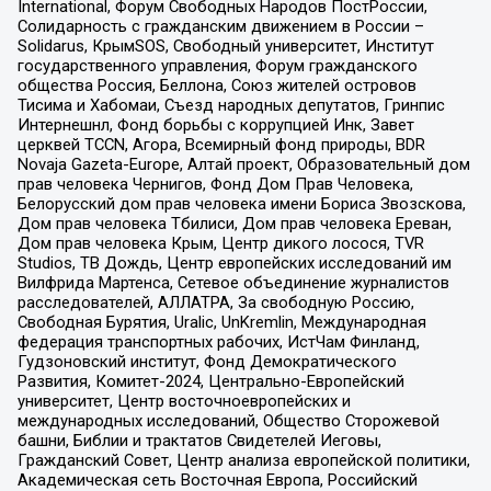
International, Форум Свободных Народов ПостРоссии,
Солидарность с гражданским движением в России –
Solidarus, КрымSOS, Свободный университет, Институт
государственного управления, Форум гражданского
общества Россия, Беллона, Союз жителей островов
Тисима и Хабомаи, Съезд народных депутатов, Гринпис
Интернешнл, Фонд борьбы с коррупцией Инк, Завет
церквей TCCN, Агора, Всемирный фонд природы, BDR
Novaja Gazeta-Europe, Алтай проект, Образовательный дом
прав человека Чернигов, Фонд Дом Прав Человека,
Белорусский дом прав человека имени Бориса Звозскова,
Дом прав человека Тбилиси, Дом прав человека Ереван,
Дом прав человека Крым, Центр дикого лосося, TVR
Studios, ТВ Дождь, Центр европейских исследований им
Вилфрида Мартенса, Сетевое объединение журналистов
расследователей, АЛЛАТРА, За свободную Россию,
Свободная Бурятия, Uralic, UnKremlin, Международная
федерация транспортных рабочих, ИстЧам Финланд,
Гудзоновский институт, Фонд Демократического
Развития, Комитет-2024, Центрально-Европейский
университет, Центр восточноевропейских и
международных исследований, Общество Сторожевой
башни, Библии и трактатов Свидетелей Иеговы,
Гражданский Совет, Центр анализа европейской политики,
Академическая сеть Восточная Европа, Российский