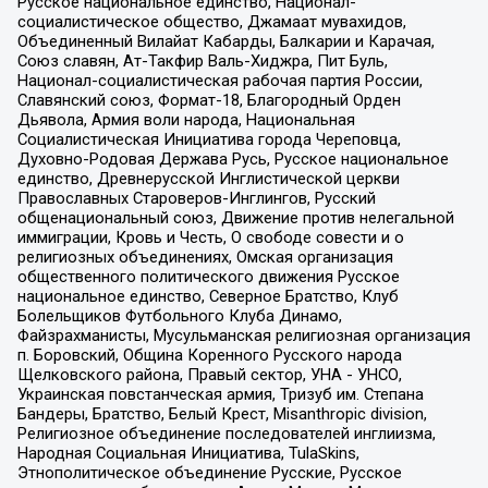
Русское национальное единство, Национал-
социалистическое общество, Джамаат мувахидов,
Объединенный Вилайат Кабарды, Балкарии и Карачая,
Союз славян, Ат-Такфир Валь-Хиджра, Пит Буль,
Национал-социалистическая рабочая партия России,
Славянский союз, Формат-18, Благородный Орден
Дьявола, Армия воли народа, Национальная
Социалистическая Инициатива города Череповца,
Духовно-Родовая Держава Русь, Русское национальное
единство, Древнерусской Инглистической церкви
Православных Староверов-Инглингов, Русский
общенациональный союз, Движение против нелегальной
иммиграции, Кровь и Честь, О свободе совести и о
религиозных объединениях, Омская организация
общественного политического движения Русское
национальное единство, Северное Братство, Клуб
Болельщиков Футбольного Клуба Динамо,
Файзрахманисты, Мусульманская религиозная организация
п. Боровский, Община Коренного Русского народа
Щелковского района, Правый сектор, УНА - УНСО,
Украинская повстанческая армия, Тризуб им. Степана
Бандеры, Братство, Белый Крест, Misanthropic division,
Религиозное объединение последователей инглиизма,
Народная Социальная Инициатива, TulaSkins,
Этнополитическое объединение Русские, Русское