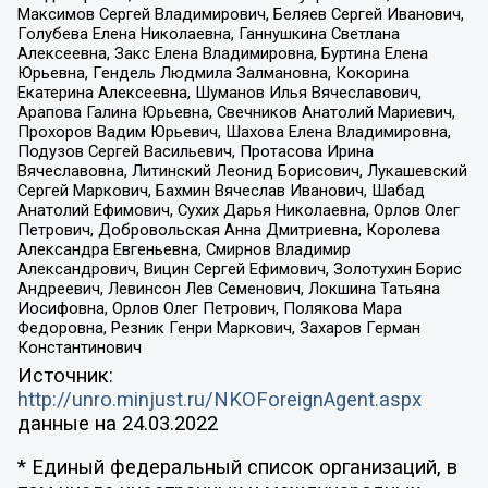
Максимов Сергей Владимирович, Беляев Сергей Иванович,
Голубева Елена Николаевна, Ганнушкина Светлана
Алексеевна, Закс Елена Владимировна, Буртина Елена
Юрьевна, Гендель Людмила Залмановна, Кокорина
Екатерина Алексеевна, Шуманов Илья Вячеславович,
Арапова Галина Юрьевна, Свечников Анатолий Мариевич,
Прохоров Вадим Юрьевич, Шахова Елена Владимировна,
Подузов Сергей Васильевич, Протасова Ирина
Вячеславовна, Литинский Леонид Борисович, Лукашевский
Сергей Маркович, Бахмин Вячеслав Иванович, Шабад
Анатолий Ефимович, Сухих Дарья Николаевна, Орлов Олег
Петрович, Добровольская Анна Дмитриевна, Королева
Александра Евгеньевна, Смирнов Владимир
Александрович, Вицин Сергей Ефимович, Золотухин Борис
Андреевич, Левинсон Лев Семенович, Локшина Татьяна
Иосифовна, Орлов Олег Петрович, Полякова Мара
Федоровна, Резник Генри Маркович, Захаров Герман
Константинович
Источник:
http://unro.minjust.ru/NKOForeignAgent.aspx
данные на
24.03.2022
* Единый федеральный список организаций, в