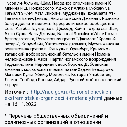
Нусра ли-Ахль аш-Шам, Народное ополчение имени К.
Минина и Д. Пожарского, Аджр от Аллаха Субхану уа
Тагьаля SHAM, АУМ Синрике, Муджахеды джамаата Ат-
Тавхида Валь-Джихад, Чистопольский Джамаат, Рохнамо
ба суи давлати исломи, Террористическое сообщество
Сеть, Катиба Таухид валь-Джихад, Хайят Тахрир аш-Шам,
Ахлю Сунна Валь Джамаа, National Socialism/White Power,
Артподготовка, Религиозная группа “Джамаат “Красный
пахарь”, Колумбайн, Хатлонский джамаат, Мусульманская
религиозная группа п. Кушкуль г. Оренбург, Крымско-
татарский добровольческий батальон имени Номана
Челебиджихана, Азов, Партия исламского возрождения
Таджикистана, Народная самооборона, Дуббайский
джамаат, московская ячейка, Батал-Хаджи Белхороев,
Маньяки Культ Убийц, Молодёжь Которая Улыбается,
Легион Свобода России, Айдар, Русский добровольческий
корпус
Источник:
http://nac.gov.ru/terroristicheskie-i-
ekstremistskie-organizacii-i-materialy.html
данные
на
16.11.2023
* Перечень общественных объединений и
религиозных организаций в отношении