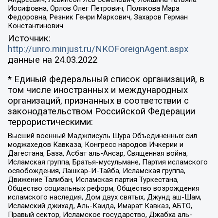
Иосифовна, Орлов Олег Петрович, Полякова Мара
Федоровна, Резник Генри Маркович, Захаров Герман
Константинович
Источник:
http://unro.minjust.ru/NKOForeignAgent.aspx
данные на
24.03.2022
* Единый федеральный список организаций, в
том числе иностранных и международных
организаций, признанных в соответствии с
законодательством Российской Федерации
террористическими:
Высший военный Маджлисуль Шура Объединенных сил
моджахедов Кавказа, Конгресс народов Ичкерии и
Дагестана, База, Асбат аль-Ансар, Священная война,
Исламская группа, Братья-мусульмане, Партия исламского
освобождения, Лашкар-И-Тайба, Исламская группа,
Движение Талибан, Исламская партия Туркестана,
Общество социальных реформ, Общество возрождения
исламского наследия, Дом двух святых, Джунд аш-Шам,
Исламский джихад, Аль-Каида, Имарат Кавказ, АБТО,
Правый сектор, Исламское государство, Джабха аль-