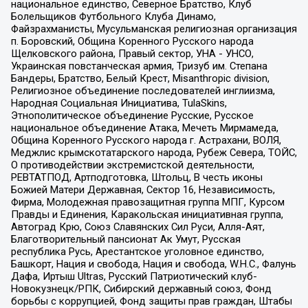
национальное единство, Северное Братство, Клуб
Болельщиков Футбольного Клуба Динамо,
Файзрахманисты, Мусульманская религиозная организация
п. Боровский, Община Коренного Русского народа
Щелковского района, Правый сектор, УНА - УНСО,
Украинская повстанческая армия, Тризуб им. Степана
Бандеры, Братство, Белый Крест, Misanthropic division,
Религиозное объединение последователей инглиизма,
Народная Социальная Инициатива, TulaSkins,
Этнополитическое объединение Русские, Русское
национальное объединение Атака, Мечеть Мирмамеда,
Община Коренного Русского народа г. Астрахани, ВОЛЯ,
Меджлис крымскотатарского народа, Рубеж Севера, ТОЙС,
О противодействии экстремистской деятельности,
РЕВТАТПОД, Артподготовка, Штольц, В честь иконы
Божией Матери Державная, Сектор 16, Независимость,
Фирма, Молодежная правозащитная группа МПГ, Курсом
Правды и Единения, Каракольская инициативная группа,
Автоград Крю, Союз Славянских Сил Руси, Алля-Аят,
Благотворительный пансионат Ак Умут, Русская
республика Русь, Арестантское уголовное единство,
Башкорт, Нация и свобода, Нация и свобода, W.H.С., Фалунь
Дафа, Иртыш Ultras, Русский Патриотический клуб-
Новокузнецк/РПК, Сибирский державный союз, Фонд
борьбы с коррупцией, Фонд защиты прав граждан, Штабы