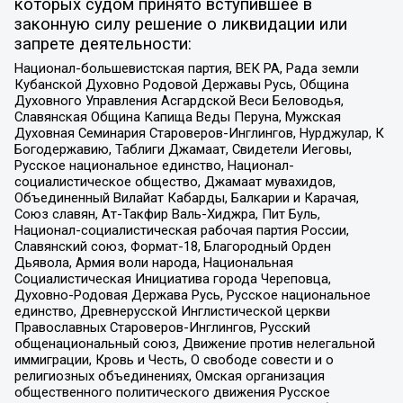
которых судом принято вступившее в
законную силу решение о ликвидации или
запрете деятельности:
Национал-большевистская партия, ВЕК РА, Рада земли
Кубанской Духовно Родовой Державы Русь, Община
Духовного Управления Асгардской Веси Беловодья,
Славянская Община Капища Веды Перуна, Мужская
Духовная Семинария Староверов-Инглингов, Нурджулар, К
Богодержавию, Таблиги Джамаат, Свидетели Иеговы,
Русское национальное единство, Национал-
социалистическое общество, Джамаат мувахидов,
Объединенный Вилайат Кабарды, Балкарии и Карачая,
Союз славян, Ат-Такфир Валь-Хиджра, Пит Буль,
Национал-социалистическая рабочая партия России,
Славянский союз, Формат-18, Благородный Орден
Дьявола, Армия воли народа, Национальная
Социалистическая Инициатива города Череповца,
Духовно-Родовая Держава Русь, Русское национальное
единство, Древнерусской Инглистической церкви
Православных Староверов-Инглингов, Русский
общенациональный союз, Движение против нелегальной
иммиграции, Кровь и Честь, О свободе совести и о
религиозных объединениях, Омская организация
общественного политического движения Русское