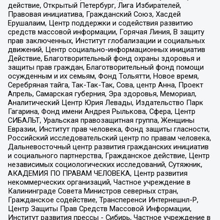
действие, Открытый Петербург, Лига Избирателей,
Правовая инициатива, Гражданский Союз, Хасдей
Ерушалаим, Центр поддержки и содействия развитию
средств массовой информации, Горячая Линия, В защиту
прав заключенных, Институт глобализации и социальных
движений, Центр социально-информационных инициатив
Действие, Благотворительный фонд охраны здоровья и
защиты прав граждан, Благотворительный фонд помощи
осужденным и их семьям, Фонд Тольятти, Новое время,
Серебряная тайга, Так-Так-Так, Сова, центр Анна, Проект
Апрель, Самарская губерния, Эра здоровья, Мемориал,
Аналитический Центр Юрия Левады, Издательство Парк
Гагарина, Фонд имени Андрея Рылькова, Сфера, Центр
СИБАЛЬТ, Уральская правозащитная группа, Женщины
Евразии, Институт прав человека, Фонд защиты гласности,
Российский исследовательский центр по правам человека,
Дальневосточный центр развития гражданских инициатив
и социального партнерства, Гражданское действие, Центр
независимых социологических исследований, Сутяжник,
АКАДЕМИЯ ПО ПРАВАМ ЧЕЛОВЕКА, Центр развития
некоммерческих организаций, Частное учреждение в
Калининграде Совета Министров северных стран,
Гражданское содействие, Трансперенси Интернешнл-Р,
Центр Защиты Прав Средств Массовой Информации,
Институт развития прессы - Сибирь, Частное учреждение в