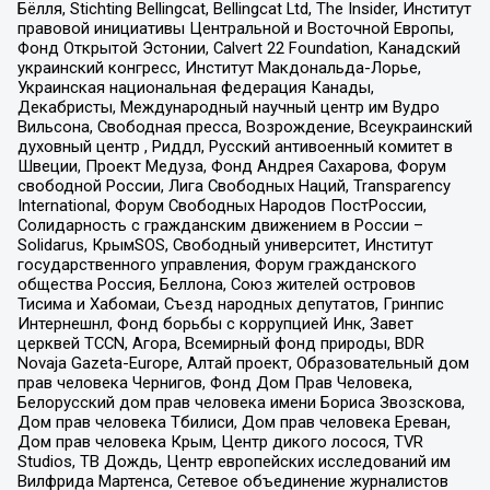
Бёлля, Stichting Bellingcat, Bellingcat Ltd, The Insider, Институт
правовой инициативы Центральной и Восточной Европы,
Фонд Открытой Эстонии, Calvert 22 Foundation, Канадский
украинский конгресс, Институт Макдональда-Лорье,
Украинская национальная федерация Канады,
Декабристы, Международный научный центр им Вудро
Вильсона, Свободная пресса, Возрождение, Всеукраинский
духовный центр , Риддл, Русский антивоенный комитет в
Швеции, Проект Медуза, Фонд Андрея Сахарова, Форум
свободной России, Лига Свободных Наций, Transparеncy
International, Форум Свободных Народов ПостРоссии,
Солидарность с гражданским движением в России –
Solidarus, КрымSOS, Свободный университет, Институт
государственного управления, Форум гражданского
общества Россия, Беллона, Союз жителей островов
Тисима и Хабомаи, Съезд народных депутатов, Гринпис
Интернешнл, Фонд борьбы с коррупцией Инк, Завет
церквей TCCN, Агора, Всемирный фонд природы, BDR
Novaja Gazeta-Europe, Алтай проект, Образовательный дом
прав человека Чернигов, Фонд Дом Прав Человека,
Белорусский дом прав человека имени Бориса Звозскова,
Дом прав человека Тбилиси, Дом прав человека Ереван,
Дом прав человека Крым, Центр дикого лосося, TVR
Studios, ТВ Дождь, Центр европейских исследований им
Вилфрида Мартенса, Сетевое объединение журналистов