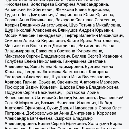
Николаевна, Золотарева Екатерина Александровна,
Рачинский Ян Збигневич, Жемкова Елена Борисовна,
Гудков Лев Дмитриевич, Илларионова Юлия Юрьевна,
Саранг Анна Васильевна, Захарова Светлана Сергеевна,
Аверин Владимир Анатольевич, Щур Татьяна Михайловна,
Щур Николай Алексеевич, Блинушов Андрей Юрьевич,
Мосин Алексей Геннадьевич, Гефтер Валентин Михайлович,
Симонов Алексей Кириллович, Флиге Ирина Анатольевна,
Мельникова Валентина Дмитриевна, Вититинова Елена
Владимировна, Баженова Светлана Куприяновна,
Максимов Сергей Владимирович, Беляев Сергей Иванович,
Голубева Елена Николаевна, Ганнушкина Светлана
Алексеевна, Закс Елена Владимировна, Буртина Елена
Юрьевна, Гендель Людмила Залмановна, Кокорина
Екатерина Алексеевна, Шуманов Илья Вячеславович,
Арапова Галина Юрьевна, Свечников Анатолий Мариевич,
Прохоров Вадим Юрьевич, Шахова Елена Владимировна,
Подузов Сергей Васильевич, Протасова Ирина
Вячеславовна, Литинский Леонид Борисович, Лукашевский
Сергей Маркович, Бахмин Вячеслав Иванович, Шабад
Анатолий Ефимович, Сухих Дарья Николаевна, Орлов Олег
Петрович, Добровольская Анна Дмитриевна, Королева
Александра Евгеньевна, Смирнов Владимир
Александрович, Вицин Сергей Ефимович, Золотухин Борис
Андреевич, Левинсон Лев Семенович, Локшина Татьяна