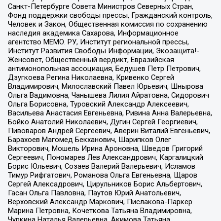
Санкт-Петербурге Совета Министров Северных Стран,
Фонд поддержки свободы прессы, Гражданский контроль,
Человек и Закон, Общественная комиссия по сохранению
наследия академика Сахарова, Информационное
агентство МЕМО. РУ, Институт региональной прессы,
Институт Развития Свободы Информации, Экозащита!-
Женсовет, Общественный вердикт, Евразийская
антимонопольная ассоциация, Бедушев Петр Петрович,
Дзугкоева Регина Николаевна, Кривенко Сергей
Владимирович, Милославский Павел Юрьевич, Шнырова
Ольга Вадимовна, Чанышева Лилия Айратовна, Сидорович
Ольга Борисовна, Туровский Александр Алексеевич,
Васильева Анастасия Евгеньевна, Ривина Анна Валерьевна,
Бойко Анатолий Николаевич, Дугин Сергей Георгиевич,
Пивоваров Андрей Сергеевич, Аверин Виталий Евгеньевич,
Барахоев Магомед Бекханович, Шарипков Олег
Викторович, Мошель Ирина Ароновна, Шведов Григорий
Сергеевич, Пономарев Лев Александрович, Каргалицкий
Борис Юльевич, Созаев Валерий Валерьевич, Исламов
Тимур Рифгатович, Романова Ольга Евгеньевна, Щаров
Сергей Алексадрович, Цирульников Борис Альбертович,
Гасан Ольга Павловна, Паутов Юрий Анатольевич,
Верховский Александр Маркович, Пислакова-Паркер
Марина Петровна, Кочеткова Татьяна Владимировна,
Чуркина Наталья Валерьевна, Акимова Татьяна