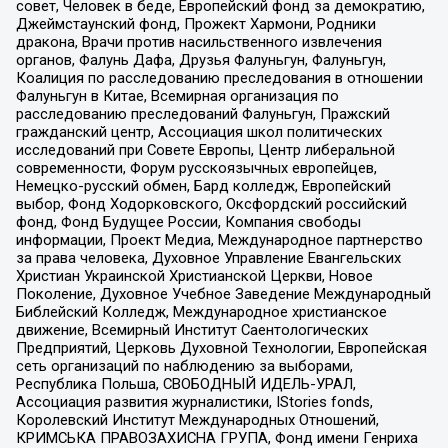
совет, Человек в беде, Европейский фонд за демократию,
Джеймстаунский фонд, Прожект Хармони, Родники
дракона, Врачи против насильственного извлечения
органов, Фалунь Дафа, Друзья Фалуньгун, Фалуньгун,
Коалиция по расследованию преследования в отношении
Фалуньгун в Китае, Всемирная организация по
расследованию преследований Фалуньгун, Пражский
гражданский центр, Ассоциация школ политических
исследований при Совете Европы, Центр либеральной
современности, Форум русскоязычных европейцев,
Немецко-русский обмен, Бард колледж, Европейский
выбор, Фонд Ходорковского, Оксфордский российский
фонд, Фонд Будущее России, Компания свободы
информации, Проект Медиа, Международное партнерство
за права человека, Духовное Управление Евангельских
Христиан Украинской Христианской Церкви, Новое
Поколение, Духовное Учебное Заведение Международный
Библейский Колледж, Международное христианское
движение, Всемирный Институт Саентологических
Предприятий, Церковь Духовной Технологии, Европейская
сеть организаций по наблюдению за выборами,
Республика Польша, СВОБОДНЫЙ ИДЕЛЬ-УРАЛ,
Ассоциация развития журналистики, IStories fonds,
Королевский Институт Международных Отношений,
КРИМСЬКА ПРАВОЗАХИСНА ГРУПА, Фонд имени Генриха