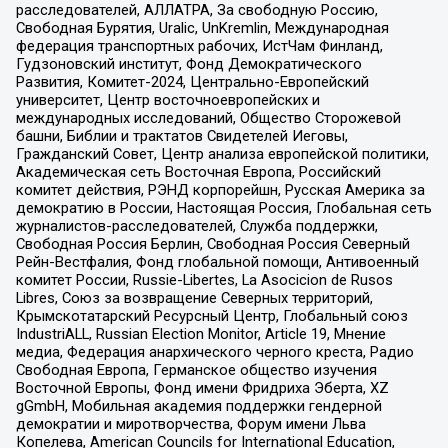
расследователей, АЛЛАТРА, За свободную Россию,
Свободная Бурятия, Uralic, UnKremlin, Международная
федерация транспортных рабочих, ИстЧам Финланд,
Гудзоновский институт, Фонд Демократического
Развития, Комитет-2024, Центрально-Европейский
университет, Центр восточноевропейских и
международных исследований, Общество Сторожевой
башни, Библии и трактатов Свидетелей Иеговы,
Гражданский Совет, Центр анализа европейской политики,
Академическая сеть Восточная Европа, Российский
комитет действия, РЭНД корпорейшн, Русская Америка за
демократию в России, Настоящая Россия, Глобальная сеть
журналистов-расследователей, Служба поддержки,
Свободная Россия Берлин, Свободная Россия Северный
Рейн-Вестфалия, Фонд глобальной помощи, Антивоенный
комитет России, Russie-Libertes, La Asocicion de Rusos
Libres, Союз за возвращение Северных территорий,
Крымскотатарский Ресурсный Центр, Глобальный союз
IndustriALL, Russian Election Monitor, Article 19, Мнение
медиа, Федерация анархического черного креста, Радио
Свободная Европа, Германское общество изучения
Восточной Европы, Фонд имени Фридриха Эберта, XZ
gGmbH, Мобильная академия поддержки гендерной
демократии и миротворчества, Форум имени Льва
Копелева, American Councils for International Education,